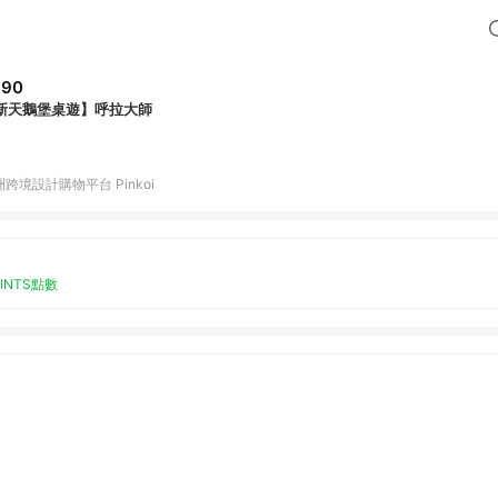
390
新天鵝堡桌遊】呼拉大師
跨境設計購物平台 Pinkoi
OINTS點數