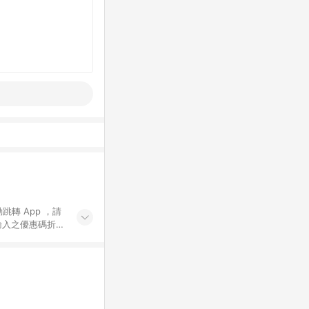
動跳轉 App ，請
輸入之優惠碼折
手動輸入之優惠
行為，不具贈點資
數將於出貨後 45 天
站上之商品規格、
 10. 點數紅包
PP 並完成訂單，不