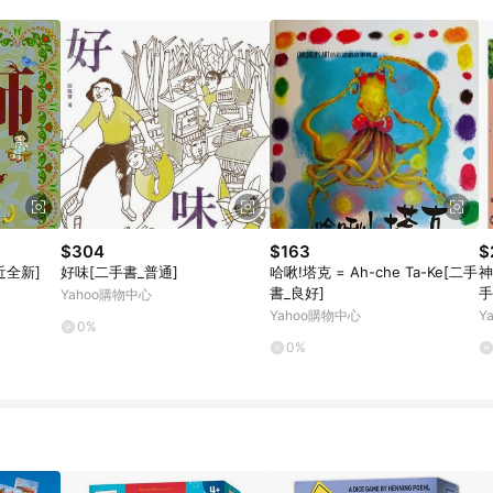
載 Pinkoi APP 後，需透過 LINE 購物前往 Pinkoi 頁面，方享導購資格
$304
$163
$
近全新]
好味[二手書_普通]
哈啾!塔克 = Ah-che Ta-Ke[二手
神
書_良好]
手
Yahoo購物中心
Yahoo購物中心
Y
0%
0%