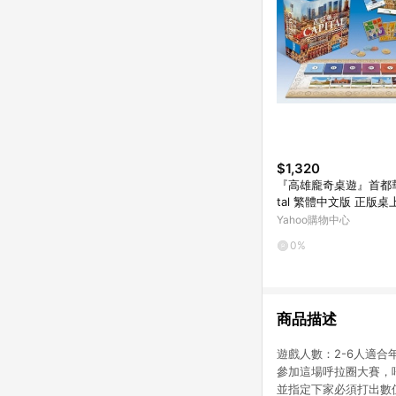
$1,320
『高雄龐奇桌遊』首都華沙
tal 繁體中文版 正版
賣店
Yahoo購物中心
0%
商品描述
遊戲人數：2-6人適合年
參加這場呼拉圈大賽，
並指定下家必須打出數