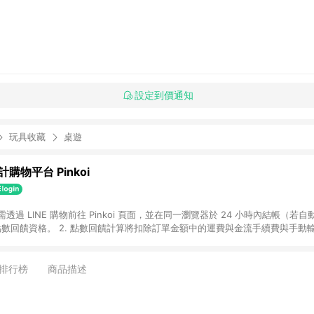
設定到價通知
玩具收藏
桌遊
購物平台 Pinkoi
 需透過 LINE 購物前往 Pinkoi 頁面，並在同一瀏覽器於 24 小時內結帳（若自
具點數回饋資格。 2. 點數回饋計算將扣除訂單金額中的運費與金流手續費與手動
點數回饋訂單不得享有 Pinkoi 站方優惠，例如首購優惠，P coins，全站(不包含
E 購物連結到 Pinkoi 以外之網站購買之商品不具贈點資格。 5. 取消訂單或退貨
APP 請更新至Android v4.6.0 / iOS v4.1.5 以上才具贈點資格。 7. 點
排行榜
商品描述
資商品，禮物卡，開館保證金，補運費，攤位費等不具贈點資格。 9. LINE 購物
inkoi 商品資訊頁及購物車不符，以 Pinkoi 購物商品資訊頁及購物車標示為準。
明為準。 11. 若於 LINE 購物前往 Pinkoi 頁面後才首次下載 Pinkoi A