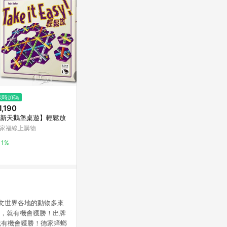
限時加碼
限時加碼
限時加碼
1,190
$1,490
$440
新天鵝堡桌遊】輕鬆放
【新天鵝堡桌遊】乾杯
【桌遊侍】 
解碼器套裝《
家福線上購物
萬家福線上購物
面快速出貨 密
蝦皮購物
1%
1%
時解鎖.解謎
1%
：中文世界各地的動物多來
秒，就有機會獲勝！出牌
就有機會獲勝！德家蟑螂