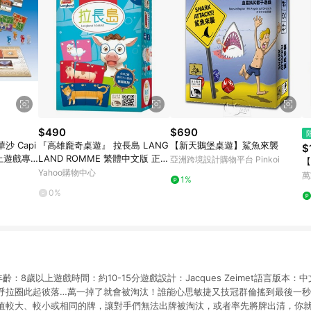
$490
$690
 Capi
『高雄龐奇桌遊』 拉長島 LANG
【新天鵝堡桌遊】鯊魚來襲
$
桌上遊戲專
LAND ROMME 繁體中文版 正版
亞洲跨境設計購物平台 Pinkoi
【
桌上遊戲專賣店
Yahoo購物中心
萬
1%
0%
齡：8歲以上遊戲時間：約10-15分遊戲設計：Jacques Zeimet語言版本
呼拉圈此起彼落…萬一掉了就會被淘汰！誰能心思敏捷又技冠群倫搖到最後一
值較大、較小或相同的牌，讓對手們無法出牌被淘汰，或者率先將牌出清，你