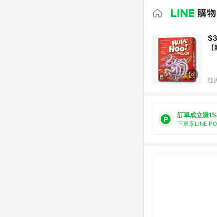
$
【
亞洲
訂單成立賺1%
下單享LINE P