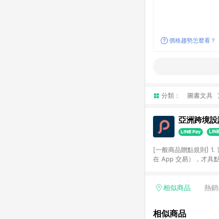
價格趨勢怎麼看？
分類：
圖書文具
亞洲跨境設計
[一般商品贈點規則] 1.
在 App 交易），才
扣。 3. LINE 購物
碼)。 4. 透過 LIN
格，部分退款不在此限。 6. 
相似商品
熱銷
後發送。 8. 群眾募
顏色、價位、贈品如與 P
相似商品
使用規則請以點數紅包活動說