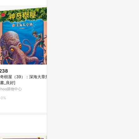
。
238
限時加碼
降價
奇樹屋（39）：深海大章魚[二
$245
$252
(降$28)
書_良好]
東雨_哈啾！【品格教育繪本：日
大頭蛀牙了
ahoo購物中心
常禮儀／衛生教育】
康是美網購eSh
蝦皮購物
0%
0%
0%