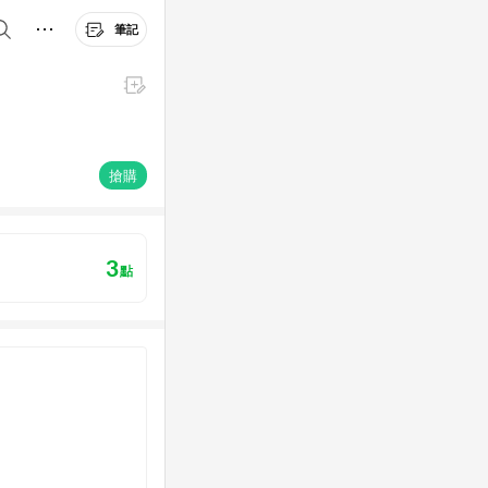
筆記
搶購
3
點