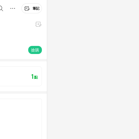
筆記
搶購
1
點