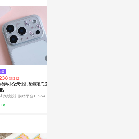
。
$108
降價
降價
韓國文創 Chan
238
$128
(降$12)
(降$31)
花糖款式，一套
絲樂小兔天使亂花鏡頭底座保
適用oppoa5x手機殼新款A5Pro
亞洲跨境設計購物
貼
液態硅膠軟殼女款潮OPPO鏡頭
全包防摔保護套PKP110小熊小兔
洲跨境設計購物平台 Pinkoi
東森購物 ETMall
1%
oppa網紅創意情侶外殼
1%
0.5%