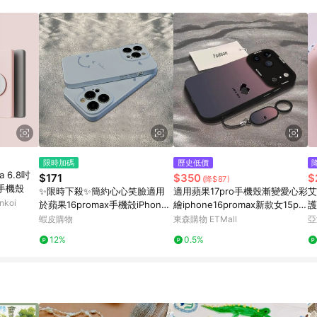
載 Pinkoi APP 後，需透過 LINE 購物前往 Pinkoi 頁面，方享導購資格
限時加碼
歷史低價
ra 6.8吋
$171
$350
$
(降$87)
手機殼
✨限時下殺✨簡約心心笑臉適用
適用蘋果17pro手機殼漸變愛心彩
艾
koi
於蘋果16promax手機殻iPhone1
繪iphone16promax新款女15pm
護
5pro菲林硬殻14/11
網紅超火爆款14高級感13硅膠12
蝦皮購物
東森購物 ETMall
亞
簡約x防摔17保護套
12%
0.5%