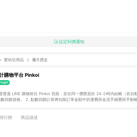
設定到價通知
嬰幼兒用品
彌月禮盒
購物平台 Pinkoi
 需透過 LINE 購物前往 Pinkoi 頁面，並在同一瀏覽器於 24 小時內結帳（若自
具點數回饋資格。 2. 點數回饋計算將扣除訂單金額中的運費與金流手續費與手動
點數回饋訂單不得享有 Pinkoi 站方優惠，例如首購優惠，P coins，全站(不包含
E 購物連結到 Pinkoi 以外之網站購買之商品不具贈點資格。 5. 取消訂單或退貨
APP 請更新至Android v4.6.0 / iOS v4.1.5 以上才具贈點資格。 7. 點
排行榜
商品描述
資商品，禮物卡，開館保證金，補運費，攤位費等不具贈點資格。 9. LINE 購物
inkoi 商品資訊頁及購物車不符，以 Pinkoi 購物商品資訊頁及購物車標示為準。
明為準。 11. 若於 LINE 購物前往 Pinkoi 頁面後才首次下載 Pinkoi A