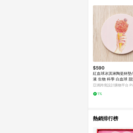
符合導購資格；承上，首次下
$590
紅血球冰淇淋陶瓷杯墊/
液 生物 科學 白血球 甜
亞洲跨境設計購物平台 Pin
1%
熱銷排行榜