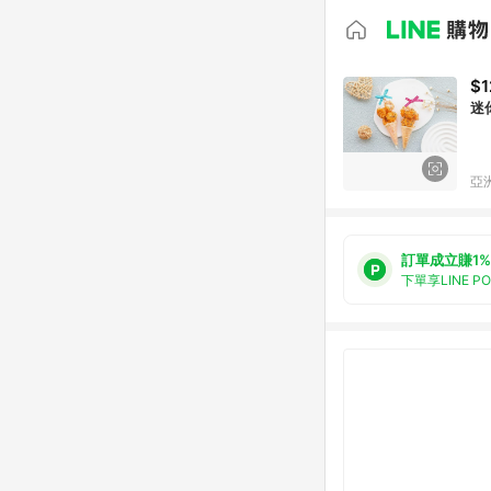
$1
迷
亞洲
訂單成立賺1%
下單享LINE P