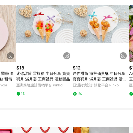
載 Pinkoi APP 後，需透過 LINE 購物前往 Pinkoi 頁面，方享導購資格
$18
$12
$
 醫學 血
迷你甜筒 雷根糖 生日分享 寶寶
迷你甜筒 海苔仙貝酥 生日分享
A
點 甜筒
彌月 滿月宴 工商禮品 活動贈品
寶寶彌月 滿月宴 工商禮品 活動
豆
品
koi
亞洲跨境設計購物平台 Pinkoi
亞洲跨境設計購物平台 Pinkoi
亞
1%
1%