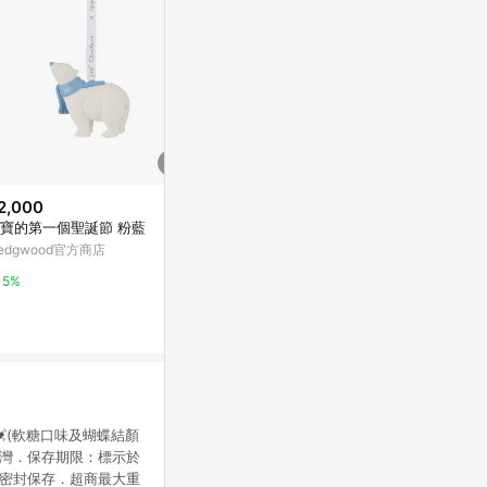
2,000
$390
降價
寶的第一個聖誕節 粉藍
【彌月試吃優惠85折】森之圓舞
$712
(降$178)
曲年輪蛋糕禮盒
edgwood官方商店
貝恩嬰兒歡心
金格KÖNIG
屈臣氏Watson
5%
2%
2%
(軟糖口味及蝴蝶結顏
台灣．保存期限：標示於
請密封保存．超商最大重