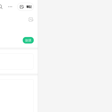
筆記
搶購