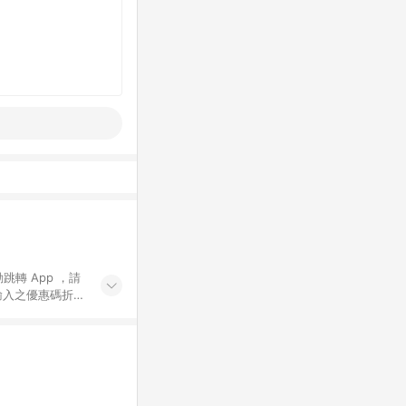
動跳轉 App ，請
輸入之優惠碼折
手動輸入之優惠
行為，不具贈點資
數將於出貨後 45 天
站上之商品規格、
 10. 點數紅包
PP 並完成訂單，不