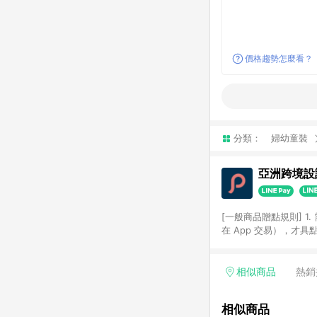
價格趨勢怎麼看？
分類：
婦幼童裝
亞洲跨境設計
[一般商品贈點規則] 1.
在 App 交易），才
扣。 3. LINE 購物
碼)。 4. 透過 LIN
格，部分退款不在此限。 6. 
相似商品
熱銷
後發送。 8. 群眾募
顏色、價位、贈品如與 P
相似商品
使用規則請以點數紅包活動說