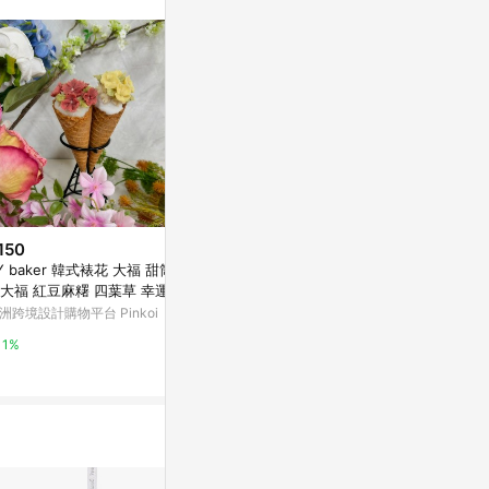
。
150
$2,380
$560
Y baker 韓式裱花 大福 甜筒 紅
【蒔花集】紫色繡球花。髮簪。
火龍果鳳梨 (8
大福 紅豆麻糬 四葉草 幸運草
水晶花飾。新娘頭飾。六月誕生
果 果泥 鮮果
花
洲跨境設計購物平台 Pinkoi
亞洲跨境設計購物平台 Pinkoi
亞洲跨境設計購物
1%
1%
1%