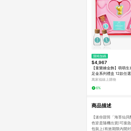
限時加碼
$4,967
【童樂繪金飾】萌萌生
足金系列禮盒 12款任選
飾 彌月禮)
萬家福線上購物
6%
商品描述
【迷你甜筒「海苔仙貝酥
色皆是隨機出貨)可接
包裝上(有效期限內開