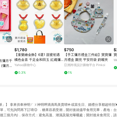
$1,780
$750
$
【童樂繪金飾】6選1 甜蜜初遇
【手工彌月禮盒三件組】寶寶彌
寶
橘色金喜 千足金和田玉 紅繩彌月
月禮盒 圍兜 平安符袋 奶嘴夾
W
肖彌月千
禮盒 (附贈啟蒙布書)
Yahoo購物中心
亞洲跨境設計購物平台 Pinkoi
 (彌月金
0.3%
1%
」】 拿來供奉神明ㄏㄡ神明呷滴滴馬美賣唷🤟或當生日、婚禮分享都超特別
急單，可先詢問再下訂唷😊 ．糖果容易受潮，開封後就儘早食用完畢．產地：
封後三個月內)．保存方式：避免高溫、潮濕及陽光曝曬處；開封後未食用完，