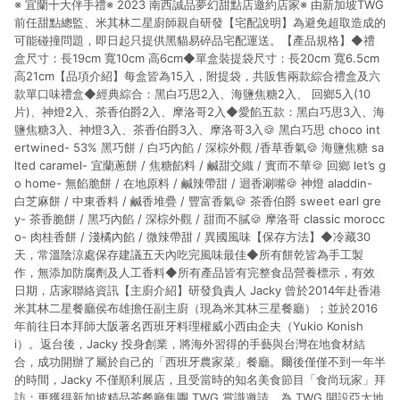
※ 宜蘭十大伴手禮※ 2023 南西誠品夢幻甜點店邀約店家※ 由新加坡TWG
貨後 45 天後發送。 8. 群眾募資商品，禮物卡，開館保證金，補
運費，攤位費等不具贈點資格。 9. LINE 購物站上之商品規格、
前任甜點總監、米其林二星廚師親自研發【宅配說明】為避免超取造成的
顏色、價位、贈品如與 Pinkoi 商品資訊頁及購物車不符，以
可能碰撞問題，即日起只提供黑貓易碎品宅配運送。【產品規格】◆禮
Pinkoi 購物商品資訊頁及購物車標示為準。 10. 點數紅包使用規
盒尺寸：長19cm 寬10cm 高6cm◆單盒裝提袋尺寸：長20cm 寬6.5cm
則請以點數紅包活動說明為準。 11. 若於 LINE 購物前往 Pinkoi
高21cm【品項介紹】每盒皆為15入，附提袋，共販售兩款綜合禮盒及六
頁面後才首次下載 Pinkoi APP 並完成訂單，不符合導購資格；承
款單口味禮盒◆經典綜合：黑白巧思2入、海鹽焦糖2入、 回鄉5入(10
上，首次下載 Pinkoi APP 後，需透過 LINE 購物前往 Pinkoi 頁
片)、神燈2入、茶香伯爵2入、摩洛哥2入◆愛餡五款：黑白巧思3入、海
面，方享導購資格。
鹽焦糖3入、神燈3入、茶香伯爵3入、摩洛哥3入🍪 黑白巧思 choco int
ertwined- 53% 黑巧餅 / 白巧內餡 / 深棕外觀 /香草香氣🍪 海鹽焦糖 sa
lted caramel- 宜蘭蔥餅 / 焦糖餡料 / 鹹甜交織 / 實而不華🍪 回鄉 let’s g
o home- 無餡脆餅 / 在地原料 / 鹹辣帶甜 / 迴香涮嘴🍪 神燈 aladdin-
白芝麻餅 / 中東香料 / 鹹香堆疊 / 豐富香氣🍪 茶香伯爵 sweet earl gre
y- 茶香脆餅 / 黑巧內餡 / 深棕外觀 / 甜而不膩🍪 摩洛哥 classic morocc
o- 肉桂香餅 / 淺橘內餡 / 微辣帶甜 / 異國風味【保存方法】◆冷藏30
天，常溫陰涼處保存建議五天內吃完風味最佳◆所有餅乾皆為手工製
作，無添加防腐劑及人工香料◆所有產品皆有完整食品營養標示，有效
日期，店家聯絡資訊【主廚介紹】研發負責人 Jacky 曾於2014年赴香港
米其林二星餐廳侯布雄擔任副主廚（現為米其林三星餐廳）；並於2016
年前往日本拜師大阪著名西班牙料理權威小西由企夫（Yukio Konish
i）。返台後，Jacky 投身創業，將海外習得的手藝與台灣在地食材結
合，成功開辦了屬於自己的「西班牙農家菜」餐廳。爾後僅僅不到一年半
的時間，Jacky 不僅順利展店，且受當時的知名美食節目「食尚玩家」拜
訪；更獲得新加坡精品茶餐廳集團 TWG 賞識邀請，為 TWG 開設亞太地