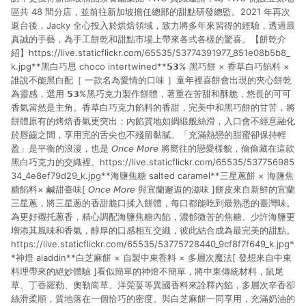
區共 48 間分店，並前往新加坡擔任總部的甜點研發總監。2021 年再次
返台後，Jacky 全心投入於烘焙領域，致力將多年來習得的經驗，透過最
真誠的手藝，為手工餅乾和甜點市場上帶來各式各樣的驚喜。【餅乾介
紹】https://live.staticflickr.com/65535/53774391977_851e08b5b8_
k.jpg**黑白巧思 choco intertwined**𝟱𝟯% 黑巧餅 × 香草白巧餡料 ×
誰說不能黑白配［ 一款名為愛情的口味 ］童年裡喜餅會出現的夾心餅乾
為靈感，選用 𝟱𝟯%黑巧克力製作餅體，著重在苦甜和酥脆，悠長的可可
香氣當然是主角。香草白巧克力餡料的香甜，完美中和黑巧餅的甘苦，將
餅體原有的烤焙香氣更突出；內餡質地如綢緞般絲滑，入口會不經意融化
於唇齒之間，享用完的舌尖也不殘留黏膩。「充滿熱戀的甜蜜卻保持輕
盈」是平衡的浪漫，也是 𝘖𝘯𝘤𝘦 𝘔𝘰𝘳𝘦 將嚮往的戀愛樣貌，偷偷藏在這款
黑白巧克力的交織裡。https://live.staticflickr.com/65535/537756985
34_4e8ef79d29_k.jpg**海鹽焦糖 salted caramel**三星蔥餅 × 海鹽焦
糖餡料× 鹹甜臺味[ 𝘖𝘯𝘤𝘦 𝘔𝘰𝘳𝘦 與宜蘭邂逅的滋味 ]餅皮來自新鮮的宜蘭
三星蔥，將三星蔥的香甜脆口揉入餅體，每口都能吃到最熟悉的臺灣味。
為更好襯托蔥香，精心調配海鹽焦糖內餡，濃郁微苦的焦糖、少許海鹽更
增添其風味和香氣，醇厚的口感相互交織，彼此結合成為最完美的甜點。
https://live.staticflickr.com/65535/53775728440_9cf8f7f649_k.jpg*
*神燈 aladdin**白芝麻餅 × 自製中東香料 × 多層次魔法[ 發想來自中東
料理帶來的絕妙體驗 ]看似簡單的神燈不簡單，將中東傳統材料，鼠尾
草、丁香羅勒、奧勒崗草、洋莞荽等異國香料來詮釋內餡，多層次辛香卻
絲滑柔順，質地落在一個恰巧的密度。與白芝麻餅一同享用，充滿奶油的