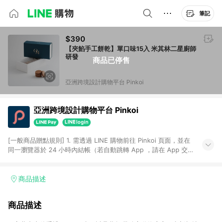
筆記
$390
【夾餡手工餅乾】單口味15入 米其林二星廚師
研發
商品已停售
亞洲跨境設計購物平台 Pinkoi
亞洲跨境設計購物平台 Pinkoi
[一般商品贈點規則] 1. 需透過 LINE 購物前往 Pinkoi 頁面，並在
同一瀏覽器於 24 小時內結帳（若自動跳轉 App ，請在 App 交
易），才具點數回饋資格。 2. 點數回饋計算將扣除訂單金額中的
運費與金流手續費與手動輸入之優惠碼折扣。 3. LINE 購物點數
回饋訂單不得享有 Pinkoi 站方優惠，例如首購優惠，P coins，
商品描述
全站(不包含手動輸入之優惠碼)。 4. 透過 LINE 購物連結到
Pinkoi 以外之網站購買之商品不具贈點資格。 5. 取消訂單或退貨
商品描述
行為，不具贈點資格，部分退款不在此限。 6. APP 請更新至
Android v4.6.0 / iOS v4.1.5 以上才具贈點資格。 7. 點數將於出