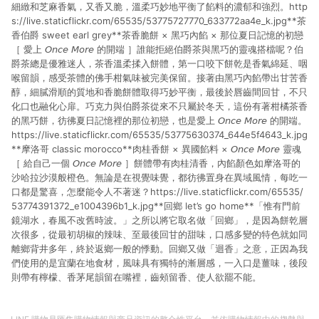
細緻和芝麻香氣，又香又脆，溫柔巧妙地平衡了餡料的濃郁和強烈。http
s://live.staticflickr.com/65535/53775727770_633772aa4e_k.jpg**茶
香伯爵 sweet earl grey**茶香脆餅 × 黑巧內餡 × 那位夏日記憶的初戀
［ 愛上 𝘖𝘯𝘤𝘦 𝘔𝘰𝘳𝘦 的開端 ］誰能拒絕伯爵茶與黑巧的靈魂搭檔呢？伯
爵茶總是優雅迷人，茶香溫柔揉入餅體，第一口咬下餅乾是香氣綿延、咽
喉留韻，感受茶體的佛手柑氣味被完美保留。接著由黑巧內餡帶出甘苦香
醇，細膩滑順的質地和香脆餅體取得巧妙平衡，最後於唇齒間回甘，不只
化口也融化心扉。巧克力與伯爵茶從來不只屬於冬天，這份有著柑橘茶香
的黑巧餅，彷彿夏日記憶裡的那位初戀，也是愛上 𝘖𝘯𝘤𝘦 𝘔𝘰𝘳𝘦 的開端。
https://live.staticflickr.com/65535/53775630374_644e5f4643_k.jpg
**摩洛哥 classic morocco**肉桂香餅 × 異國餡料 × 𝘖𝘯𝘤𝘦 𝘔𝘰𝘳𝘦 靈魂
［ 給自己一個 𝘖𝘯𝘤𝘦 𝘔𝘰𝘳𝘦 ］餅體帶有肉桂清香，內餡顏色如摩洛哥的
沙哈拉沙漠般橙色。無論是在視覺味覺，都彷彿置身在異域風情，每吃一
口都是驚喜，怎麼能令人不著迷？https://live.staticflickr.com/65535/
53774391372_e1004396b1_k.jpg**回鄉 let’s go home**「惟有門前
鏡湖水，春風不改舊時波。」之所以將它取名做「回鄉」，是因為餅乾層
次很多，從最初胡椒的辣味、至最後回甘的甜味，口感多變的特色就如同
離鄉背井多年，終於返鄉一般的悸動。回鄉又做「迴香」之意，正因為我
們使用的是宜蘭在地食材，風味具有獨特的漸層感，一入口是薑味，後段
則帶有檸檬、香茅尾韻留在嘴裡，齒頰留香、使人欲罷不能。