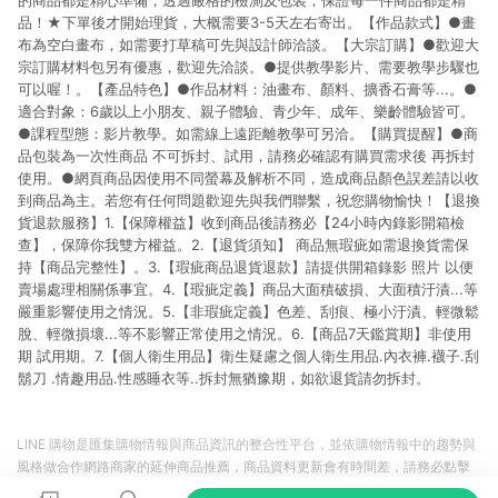
的商品都是精心準備，透過嚴格的檢測及包裝，保證每一件商品都是精
品！★下單後才開始理貨，大概需要3-5天左右寄出。【作品款式】●畫
布為空白畫布，如需要打草稿可先與設計師洽談。【大宗訂購】●歡迎大
宗訂購材料包另有優惠，歡迎先洽談。●提供教學影片、需要教學步驟也
可以喔！。【產品特色】●作品材料：油畫布、顏料、擴香石膏等...。●
適合對象：6歲以上小朋友、親子體驗、青少年、成年、樂齡體驗皆可。
●課程型態：影片教學。如需線上遠距離教學可另洽。【購買提醒】●商
品包裝為一次性商品 不可拆封、試用，請務必確認有購買需求後 再拆封
使用。●網頁商品因使用不同螢幕及解析不同，造成商品顏色誤差請以收
到商品為主。若您有任何問題歡迎先與我們聯繫，祝您購物愉快！【退換
貨退款服務】1.【保障權益】收到商品後請務必【24小時內錄影開箱檢
查】，保障你我雙方權益。2.【退貨須知】 商品無瑕疵如需退換貨需保
持【商品完整性】。3.【瑕疵商品退貨退款】請提供開箱錄影 照片 以便
賣場處理相關係事宜。4.【瑕疵定義】商品大面積破損、大面積汙漬...等
嚴重影響使用之情況。5.【非瑕疵定義】色差、刮痕、極小汙漬、輕微鬆
脫、輕微損壞...等不影響正常使用之情況。6.【商品7天鑑賞期】非使用
期 試用期。7.【個人衛生用品】衛生疑慮之個人衛生用品.內衣褲.襪子.刮
鬍刀 .情趣用品.性感睡衣等..拆封無猶豫期，如欲退貨請勿拆封。
LINE 購物是匯集購物情報與商品資訊的整合性平台，並依購物情報中的趨勢與
風格做合作網路商家的延伸商品推薦，商品資料更新會有時間差，請務必點擊
商品至各合作網路商家，確認現售價與購物條件，一切資訊以合作廠商網頁為