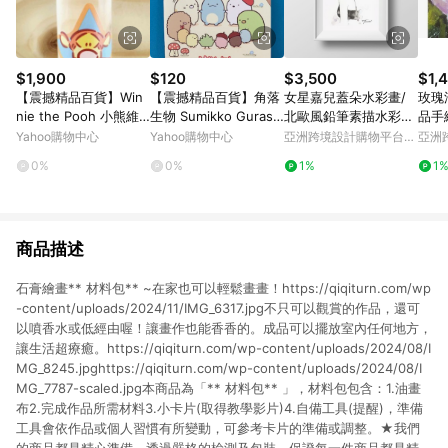
$1,900
$120
$3,500
$1,
【震撼精品百貨】Win
【震撼精品百貨】角落
女星嘉兒蓋朵水彩畫/
玫瑰
nie the Pooh 小熊維
生物 Sumikko Gurashi
北歐風鉛筆素描水彩
品手
尼~水晶印章-跳跳虎
~San-X 角落生物心情
畫/送禮家飾
Yahoo購物中心
Yahoo購物中心
亞洲跨境設計購物平台
亞洲
圖畫本-樹林#70522
Pinkoi
Pinko
0%
0%
1%
1
商品描述
石膏繪畫** 材料包** ~在家也可以輕鬆畫畫！https://qiqiturn.com/wp
-content/uploads/2024/11/IMG_6317.jpg不只可以觀賞的作品，還可
以噴香水或低經由喔！讓畫作也能香香的。成品可以擺放室內任何地方，
讓生活超療癒。https://qiqiturn.com/wp-content/uploads/2024/08/I
MG_8245.jpghttps://qiqiturn.com/wp-content/uploads/2024/08/I
MG_7787-scaled.jpg本商品為「** 材料包** 」，材料包包含：1.油畫
布2.完成作品所需材料3.小卡片(取得教學影片)4.自備工具(提醒)，準備
工具會依作品或個人習慣有所變動，可參考卡片的準備或調整。★我們