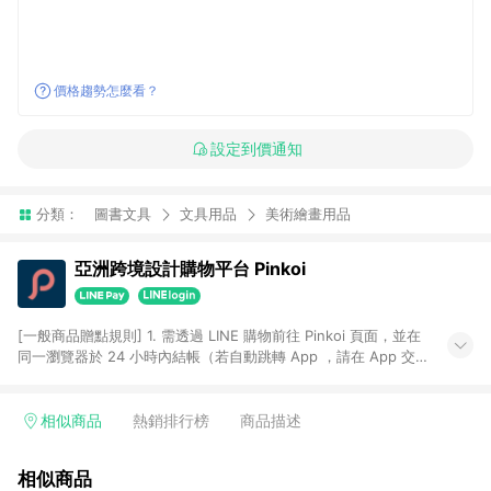
價格趨勢怎麼看？
設定到價通知
分類：
圖書文具
文具用品
美術繪畫用品
亞洲跨境設計購物平台 Pinkoi
[一般商品贈點規則] 1. 需透過 LINE 購物前往 Pinkoi 頁面，並在
同一瀏覽器於 24 小時內結帳（若自動跳轉 App ，請在 App 交
易），才具點數回饋資格。 2. 點數回饋計算將扣除訂單金額中的
運費與金流手續費與手動輸入之優惠碼折扣。 3. LINE 購物點數
回饋訂單不得享有 Pinkoi 站方優惠，例如首購優惠，P coins，
相似商品
熱銷排行榜
商品描述
全站(不包含手動輸入之優惠碼)。 4. 透過 LINE 購物連結到
Pinkoi 以外之網站購買之商品不具贈點資格。 5. 取消訂單或退貨
相似商品
行為，不具贈點資格，部分退款不在此限。 6. APP 請更新至