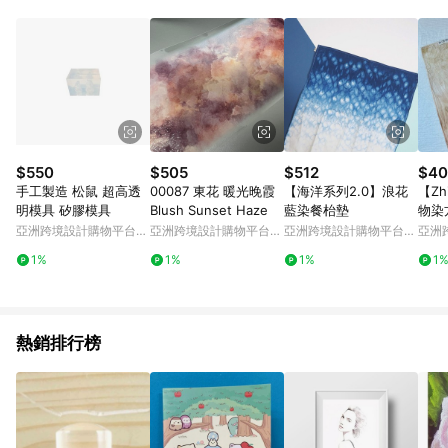
Android v4.6.0 / iOS v4.1.5 以上才具贈點資格。 7. 點數將於出
貨後 45 天後發送。 8. 群眾募資商品，禮物卡，開館保證金，補
運費，攤位費等不具贈點資格。 9. LINE 購物站上之商品規格、
顏色、價位、贈品如與 Pinkoi 商品資訊頁及購物車不符，以
Pinkoi 購物商品資訊頁及購物車標示為準。 10. 點數紅包使用規
則請以點數紅包活動說明為準。 11. 若於 LINE 購物前往 Pinkoi
頁面後才首次下載 Pinkoi APP 並完成訂單，不符合導購資格；承
上，首次下載 Pinkoi APP 後，需透過 LINE 購物前往 Pinkoi 頁
面，方享導購資格。
$550
$505
$512
$40
手工製造 松鼠 超高透
00087 東花 暖光晚霞
【海洋系列2.0】浪花
【Zh
明模具 矽膠模具
Blush Sunset Haze
藍染餐枱墊
物染
巾-
亞洲跨境設計購物平台
亞洲跨境設計購物平台
亞洲跨境設計購物平台
亞洲
Pinkoi
Pinkoi
Pinkoi
Pinko
1%
1%
1%
1
熱銷排行榜