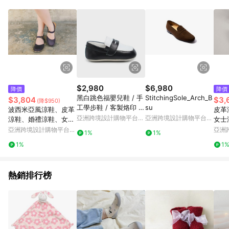
Android v4.6.0 / iOS v4.1.5 以上才具贈點資格。 7. 點數將於出
貨後 45 天後發送。 8. 群眾募資商品，禮物卡，開館保證金，補
運費，攤位費等不具贈點資格。 9. LINE 購物站上之商品規格、
顏色、價位、贈品如與 Pinkoi 商品資訊頁及購物車不符，以
Pinkoi 購物商品資訊頁及購物車標示為準。 10. 點數紅包使用規
則請以點數紅包活動說明為準。 11. 若於 LINE 購物前往 Pinkoi
頁面後才首次下載 Pinkoi APP 並完成訂單，不符合導購資格；承
上，首次下載 Pinkoi APP 後，需透過 LINE 購物前往 Pinkoi 頁
面，方享導購資格。
$2,980
$6,980
降價
降價
黑白跳色福嬰兒鞋 / 手
StitchingSole_Arch_B
$3,804
$3,
(降$950)
工學步鞋 / 客製烙印 /
su
波西米亞風涼鞋、皮革
皮革
訂製 / 禮物
亞洲跨境設計購物平台
亞洲跨境設計購物平台
涼鞋、婚禮涼鞋、女士
女士
Pinkoi
Pinkoi
涼鞋、紫色涼鞋
夏季
亞洲跨境設計購物平台
亞洲
1%
1%
Pinkoi
Pinko
1%
1
熱銷排行榜