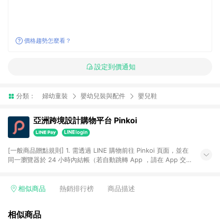
價格趨勢怎麼看？
設定到價通知
分類：
婦幼童裝
嬰幼兒裝與配件
嬰兒鞋
亞洲跨境設計購物平台 Pinkoi
[一般商品贈點規則] 1. 需透過 LINE 購物前往 Pinkoi 頁面，並在
同一瀏覽器於 24 小時內結帳（若自動跳轉 App ，請在 App 交
易），才具點數回饋資格。 2. 點數回饋計算將扣除訂單金額中的
運費與金流手續費與手動輸入之優惠碼折扣。 3. LINE 購物點數
回饋訂單不得享有 Pinkoi 站方優惠，例如首購優惠，P coins，
相似商品
熱銷排行榜
商品描述
全站(不包含手動輸入之優惠碼)。 4. 透過 LINE 購物連結到
Pinkoi 以外之網站購買之商品不具贈點資格。 5. 取消訂單或退貨
相似商品
行為，不具贈點資格，部分退款不在此限。 6. APP 請更新至