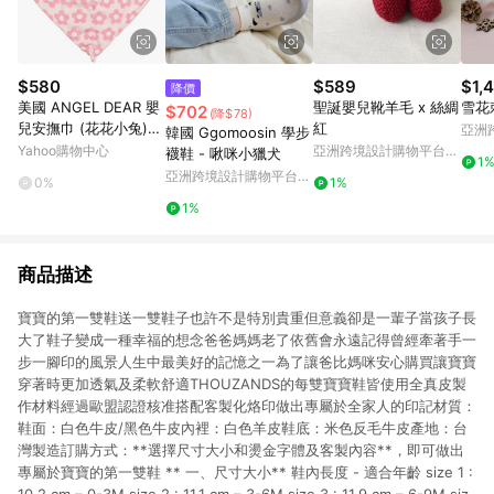
$580
$589
$1,
降價
美國 ANGEL DEAR 嬰
聖誕嬰兒靴羊毛 x 絲綢
雪花
$702
(降$78)
兒安撫巾 (花花小兔)
紅
亞洲
韓國 Ggomoosin 學步
命定小被被【南風百
Pinko
Yahoo購物中心
亞洲跨境設計購物平台
襪鞋 - 啾咪小獵犬
1
貨】
Pinkoi
亞洲跨境設計購物平台
0%
1%
Pinkoi
1%
商品描述
寶寶的第一雙鞋送一雙鞋子也許不是特別貴重但意義卻是一輩子當孩子長
大了鞋子變成一種幸福的想念爸爸媽媽老了依舊會永遠記得曾經牽著手一
步一腳印的風景人生中最美好的記憶之一為了讓爸比媽咪安心購買讓寶寶
穿著時更加透氣及柔軟舒適THOUZANDS的每雙寶寶鞋皆使用全真皮製
作材料經過歐盟認證核准搭配客製化烙印做出專屬於全家人的印記材質：
鞋面：白色牛皮/黑色牛皮內裡：白色羊皮鞋底：米色反毛牛皮產地：台
灣製造訂購方式：**選擇尺寸大小和燙金字體及客製內容**，即可做出
專屬於寶寶的第一雙鞋 ** 一、尺寸大小** 鞋內長度 - 適合年齡 size 1 :