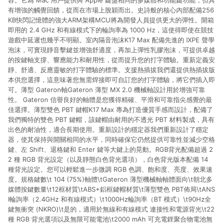
容。它為 Mac 用戶提供與 Apple 鍵盤相同的多媒體和功能鍵功能，但具
有增強的觸覺回饋，從而在市場上脫穎而出。史詩般的核心內部配備256
KB快閃記憶體的強大ARM架構MCU將為開發人員提供更大的彈性。開箱
即用的 2.4 GHz 和有線模式下的輪詢率為 1000 Hz，這使得即使在競技
遊戲中延遲也幾乎不明顯。室內隔音泡沫K17 Max 配備先進的 IXPE 聲學
泡沫，可實現靜音擊鍵並增強舒適度，再加上彈性乳膠泡沫，可提供卓越
的按鍵軸支撐、響應能力和耐用性，從而提升您的打字體驗。重新定義安
靜、舒適、反應靈敏的打字體驗的標準。支援熱插拔我們還提供熱插拔版
本供您選擇，這意味著您無需焊接即可自訂您的打字體驗，將它們插入即
可。薄型 Gateron軸Gateron 薄型 MX 2.0 機械軸設計用於增強可靠
性。 Gateron 信譽良好的軸體是您獲得精確、平滑和可靠指尖感覺的最
佳選擇。薄型雙色 PBT 鍵帽K17 Max 專為打造優質手感而設計，配備了
我們獨特的雙色 PBT 鍵帽，該鍵帽由耐用的不透光 PBT 材料製成，具有
出色的耐油性，適合長期使用。重新設計的穩定器我們重新設計了穩定
器，使其保持與開關相同的水平，同時確保它仍然提供可靠性並減少空格
鍵、左 Shift、退格鍵和 Enter 鍵等大鍵上的晃動。RGB背光配備超過 2
2 種 RGB 背光設定（以及靜態白色背光選項），白色背光版本配備 14
種背光設定。您可以輕鬆進一步微調 RGB 色調、飽和度、亮度、效果速
度。規格鍵數\t 104 (75%)軸體\tGateron 薄型機械軸軸體面向\t朝北多
媒體按鍵數量\t12框材質\tABS+鋁框鍵帽材質\t薄型雙色 PBT佈局\tANS
I輪詢率（2.4GHz 和有線模式）\t1000Hz輪詢率（BT 模式）\t90Hz全
鍵無衝突 (NKRO)\t是的，適用於無線和有線模式 連接性和電源背光\t22
種 RGB 背光選項以及無限可能電池\t2000 mAh 可充電鋰聚合物電池無