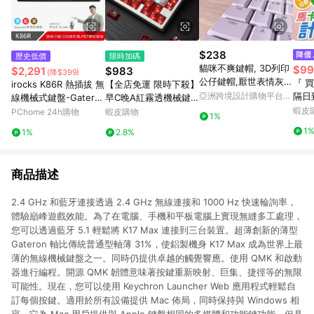
$238
歷史低價
限時加碼
貓咪不爽鍵帽, 3D列印
$99
$2,291
$983
(降$399)
公仔鍵帽,厭世表情灰
『 
irocks K86R 熱插拔 無
【全店免運 限時下殺】
貓,機械鍵盤裝飾
亞洲跨境設計購物平台
隔日
線機械式鍵盤-Gatero
早C晚A紅霧透機械鍵
Pinkoi
復古
n青軸
盤鍵帽大全套PC移印客
蝦皮
PChome 24h購物
蝦皮購物
1%
多巴
製化原廠高度適機械鍵
1
1%
2.8%
機 
帽 測刻 正刻 僅鍵帽 非
算機
鍵盤
商品描述
2.4 GHz 和藍牙連接透過 2.4 GHz 無線連接和 1000 Hz 快速輪詢率，
體驗巔峰遊戲效能。為了在電腦、手機和平板電腦上實現無縫多工處理，
您可以透過藍牙 5.1 輕鬆將 K17 Max 連接到三台裝置。超薄創新的薄型
Gateron 軸比傳統普通型軸薄 31%，使鋁製機身 K17 Max 成為世界上最
薄的無線機械鍵盤之一。同時仍提供卓越的觸覺響應。使用 QMK 和啟動
器進行編程。開源 QMK 韌體意味著按鍵重新映射、巨集、捷徑等的無限
可能性。現在，您可以使用 Keychron Launcher Web 應用程式輕鬆自
訂每個按鍵。適用於所有設備提供 Mac 佈局，同時保持與 Windows 相