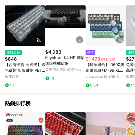
Android v4.6.0 / iOS v4.1.5 以上才具贈點資格。 7. 點數將於出
貨後 45 天後發送。 8. 群眾募資商品，禮物卡，開館保證金，補
運費，攤位費等不具贈點資格。 9. LINE 購物站上之商品規格、
顏色、價位、贈品如與 Pinkoi 商品資訊頁及購物車不符，以
Pinkoi 購物商品資訊頁及購物車標示為準。 10. 點數紅包使用規
則請以點數紅包活動說明為準。 11. 若於 LINE 購物前往 Pinkoi
頁面後才首次下載 Pinkoi APP 並完成訂單，不符合導購資格；承
上，首次下載 Pinkoi APP 後，需透過 LINE 購物前往 Pinkoi 頁
面，方享導購資格。
$4,983
限時加碼
降價
限時
Keychron K4 HE 磁軸
$848
$1,478
$27
(降$420)
無線機械鍵盤
【台灣出貨 高透光】透
【獨家組合】 D600無
免運
亞洲跨境設計購物平台
光鍵帽 折影鍵帽 PBT
線鍵鼠組+M-99 XL時
高透
Pinkoi
熱升華 十字軸鍵帽 測
尚皮質滑鼠墊 鍵鼠組
十字
蝦皮購物
citiesocial 找 好東西
蝦皮
1%
刻 正刻 機械鍵帽 僅鍵
東青綠+ 滑鼠墊 藍
機械
4%
0.5%
4
帽 非鍵盤
盤
熱銷排行榜