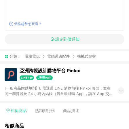
價格趨勢怎麼看？
設定到價通知
分類：
電腦電玩
電腦週邊配件
機械式鍵盤
亞洲跨境設計購物平台 Pinkoi
[一般商品贈點規則] 1. 需透過 LINE 購物前往 Pinkoi 頁面，並在
同一瀏覽器於 24 小時內結帳（若自動跳轉 App ，請在 App 交
易），才具點數回饋資格。 2. 點數回饋計算將扣除訂單金額中的
運費與金流手續費與手動輸入之優惠碼折扣。 3. LINE 購物點數
回饋訂單不得享有 Pinkoi 站方優惠，例如首購優惠，P coins，
相似商品
熱銷排行榜
商品描述
全站(不包含手動輸入之優惠碼)。 4. 透過 LINE 購物連結到
Pinkoi 以外之網站購買之商品不具贈點資格。 5. 取消訂單或退貨
相似商品
行為，不具贈點資格，部分退款不在此限。 6. APP 請更新至