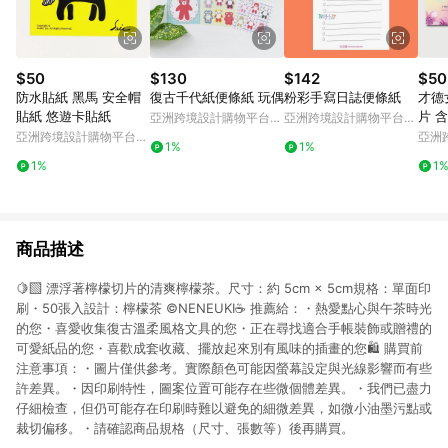
$50
$130
$142
$50
防水貼紙 黑馬 安全帽
復古千代紙便條紙 玩偶
粉彩手寫日誌便條紙
才德
貼紙 悠遊卡貼紙
片 
亞洲跨境設計購物平台
亞洲跨境設計購物平台
Pinkoi
Pinkoi
亞洲跨境設計購物平台
亞洲
1%
1%
Pinkoi
Pinko
1%
1
商品描述
🍋‍🟩 漂浮著檸檬切片的清爽檸檬茶。尺寸：約 5cm × 5cm規格：單面印
刷・50張入設計：檸檬茶 ©NENEUKI☕️ 推薦給：・熱愛點心與午茶時光
的您・喜愛收集復古溫柔風格文具的您・正在尋找適合手帳裝飾或贈禮的
可愛紙品的您・喜歡成套收藏、擺放起來別有風味的插畫的您🛍 購買前
注意事項：・圖片僅供參考。實際顏色可能因螢幕設定與光線影響而有些
許差異。・因印刷特性，圖案位置可能存在些微個體差異。・我們已盡力
仔細檢查，但仍可能存在印刷時難以避免的細微差異，如微小油墨污點或
裁切偏移。・請確認商品規格（尺寸、張數等）後再購買。