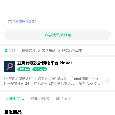
價格趨勢怎麼看？
設定到價通知
分類：
圖書文具
文具用品
紙製品筆記本
亞洲跨境設計購物平台 Pinkoi
[一般商品贈點規則] 1. 需透過 LINE 購物前往 Pinkoi 頁面，並在
同一瀏覽器於 24 小時內結帳（若自動跳轉 App ，請在 App 交
易），才具點數回饋資格。 2. 點數回饋計算將扣除訂單金額中的
運費與金流手續費與手動輸入之優惠碼折扣。 3. LINE 購物點數
回饋訂單不得享有 Pinkoi 站方優惠，例如首購優惠，P coins，
相似商品
熱銷排行榜
商品描述
全站(不包含手動輸入之優惠碼)。 4. 透過 LINE 購物連結到
Pinkoi 以外之網站購買之商品不具贈點資格。 5. 取消訂單或退貨
相似商品
行為，不具贈點資格，部分退款不在此限。 6. APP 請更新至