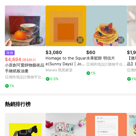
Android v4.6.0 / iOS v4.1.5 以上才具贈點資格。 7. 點數將於出
貨後 45 天後發送。 8. 群眾募資商品，禮物卡，開館保證金，補
運費，攤位費等不具贈點資格。 9. LINE 購物站上之商品規格、
顏色、價位、贈品如與 Pinkoi 商品資訊頁及購物車不符，以
Pinkoi 購物商品資訊頁及購物車標示為準。 10. 點數紅包使用規
則請以點數紅包活動說明為準。 11. 若於 LINE 購物前往 Pinkoi
頁面後才首次下載 Pinkoi APP 並完成訂單，不符合導購資格；承
上，首次下載 Pinkoi APP 後，需透過 LINE 購物前往 Pinkoi 頁
面，方享導購資格。
$3,080
$60
$1,
降價
Homage to the Squar
水果鬆餅 明信片
【微
$4,894
(降$863)
e(Sunny Days) | Jose
品】
亞洲跨境設計購物平台
小原創可愛靜物藝術品
f Albers - 銀色鋁框-中
色II
Pinkoi
Marais 瑪黑家居
亞洲
手繪紙板油畫
1%
尺寸
Pinko
亞洲跨境設計購物平台
0.5%
1
Pinkoi
1%
熱銷排行榜