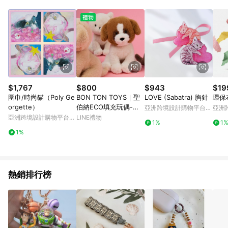
Android v4.6.0 / iOS v4.1.5 以上才具贈點資格。 7. 點數將於出
貨後 45 天後發送。 8. 群眾募資商品，禮物卡，開館保證金，補
運費，攤位費等不具贈點資格。 9. LINE 購物站上之商品規格、
顏色、價位、贈品如與 Pinkoi 商品資訊頁及購物車不符，以
Pinkoi 購物商品資訊頁及購物車標示為準。 10. 點數紅包使用規
則請以點數紅包活動說明為準。 11. 若於 LINE 購物前往 Pinkoi
頁面後才首次下載 Pinkoi APP 並完成訂單，不符合導購資格；承
上，首次下載 Pinkoi APP 後，需透過 LINE 購物前往 Pinkoi 頁
面，方享導購資格。
$1,767
$800
$943
$19
圍巾/時尚貓（Poly Ge
BON TON TOYS｜聖
LOVE (Sabatra) 胸針
環保
orgette）
伯納ECO填充玩偶-赫
亞洲跨境設計購物平台
亞洲
爾曼 18cm
Pinkoi
Pinko
亞洲跨境設計購物平台
LINE禮物
1%
1
Pinkoi
1%
熱銷排行榜