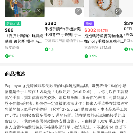
$380
$31
限時加碼
降價
手機手腕帶/手機掛繩
REF
$89
$302
(降$75)
手機背帶 手腕繩 手機
(圓弧
《胖胖ㄉ狗狗》玩具總
泡泡瑪特坐姿萌粒鑰匙
繩 背繩 吊飾 吊繩
亞洲跨境設計購物平台
PCh
動員 鑰匙圈 掛件 吊飾
扣molly手機鏈耳機包
Pinkoi
胡迪 巴斯光年 叉奇 抱
包汽車掛件可愛小禮物
蝦皮購物
東森購物 ETMall
1%
1
抱龍 收藏 玩具
6%
0.5%
商品描述
Papimyong 是韓國非常受歡迎的玩偶鑰匙圈品牌。每隻表情生動的小動
物都是全手工製作！因為是「毛根娃娃（Mall Doll）」，你可以自由調整
牠的手腳，擺出你喜歡的姿勢。那樣無辜向上看著你的表情，可愛到讓人
忍不住想保護牠，相信你一定會被牠深深迷住！快來入手這些在韓國經常
售罄的超人氣手作小物吧！[尺寸]3×5.5 cm[購買須知]- 本產品為手工製
作，從訂購到發貨最多需要 5 週的時間。請在購買前確認您能接受此出
貨日期。（我們將依照付款順序安排出貨）。- 由於是 100% 手工製作，
進入出貨準備階段後恕不接受取消訂單，敬請見諒。- 不建議 14 歲以下