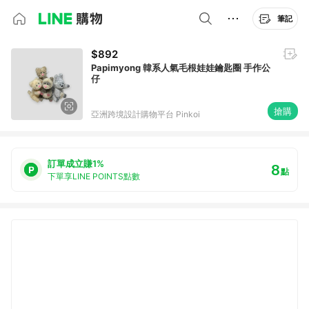
筆記
$892
Papimyong 韓系人氣毛根娃娃鑰匙圈 手作公
仔
搶購
亞洲跨境設計購物平台 Pinkoi
訂單成立賺1%
8
點
下單享LINE POINTS點數