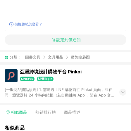
價格趨勢怎麼看？
設定到價通知
分類：
圖書文具
文具用品
吊飾鑰匙圈
亞洲跨境設計購物平台 Pinkoi
[一般商品贈點規則] 1. 需透過 LINE 購物前往 Pinkoi 頁面，並在
同一瀏覽器於 24 小時內結帳（若自動跳轉 App ，請在 App 交
易），才具點數回饋資格。 2. 點數回饋計算將扣除訂單金額中的
運費與金流手續費與手動輸入之優惠碼折扣。 3. LINE 購物點數
回饋訂單不得享有 Pinkoi 站方優惠，例如首購優惠，P coins，
相似商品
熱銷排行榜
商品描述
全站(不包含手動輸入之優惠碼)。 4. 透過 LINE 購物連結到
Pinkoi 以外之網站購買之商品不具贈點資格。 5. 取消訂單或退貨
相似商品
行為，不具贈點資格，部分退款不在此限。 6. APP 請更新至