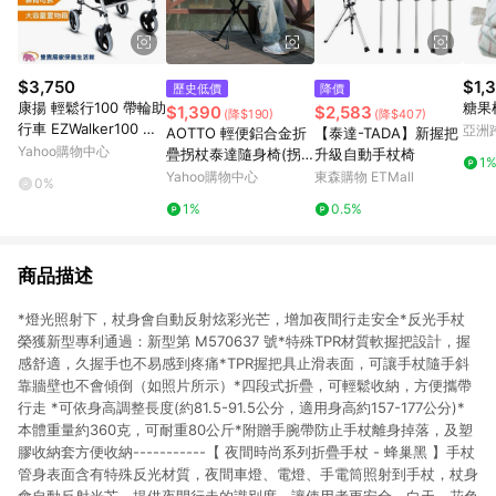
$3,750
$1,
歷史低價
降價
康揚 輕鬆行100 帶輪助
糖果
$1,390
$2,583
(降$190)
(降$407)
行車 EZWalker100 帶
亞洲
AOTTO 輕便鋁合金折
【泰達-TADA】新握把
輪型助步車 可收合助行
Pinko
Yahoo購物中心
疊拐杖泰達隨身椅(拐
升級自動手杖椅
1
車 步行輔助車
杖 手杖椅 泰達椅 隨身
Yahoo購物中心
東森購物 ETMall
0%
椅)
1%
0.5%
商品描述
*燈光照射下，杖身會自動反射炫彩光芒，增加夜間行走安全*反光手杖
榮獲新型專利通過：新型第 M570637 號*特殊TPR材質軟握把設計，握
感舒適，久握手也不易感到疼痛*TPR握把具止滑表面，可讓手杖隨手斜
靠牆壁也不會傾倒（如照片所示）*四段式折疊，可輕鬆收納，方便攜帶
行走 *可依身高調整長度(約81.5-91.5公分，適用身高約157-177公分)*
本體重量約360克，可耐重80公斤*附贈手腕帶防止手杖離身掉落，及塑
膠收納套方便收納-----------【 夜間時尚系列折疊手杖 - 蜂巢黑 】手杖
管身表面含有特殊反光材質，夜間車燈、電燈、手電筒照射到手杖，杖身