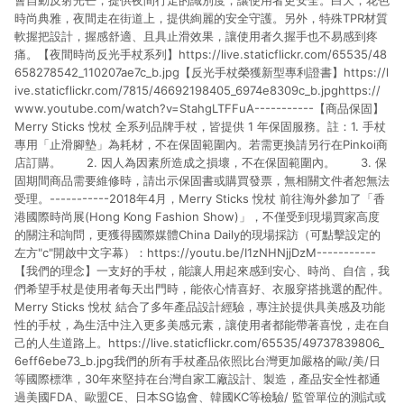
會自動反射光芒，提供夜間行走的識別度，讓使用者更安全。白天，花色
時尚典雅，夜間走在街道上，提供絢麗的安全守護。另外，特殊TPR材質
軟握把設計，握感舒適、且具止滑效果，讓使用者久握手也不易感到疼
痛。【夜間時尚反光手杖系列】https://live.staticflickr.com/65535/48
658278542_110207ae7c_b.jpg【反光手杖榮獲新型專利證書】https://l
ive.staticflickr.com/7815/46692198405_6974e8309c_b.jpghttps://
www.youtube.com/watch?v=StahgLTFFuA-----------【商品保固】
Merry Sticks 悅杖 全系列品牌手杖，皆提供 1 年保固服務。註：1. 手杖
專用「止滑腳墊」為耗材，不在保固範圍內。若需更換請另行在Pinkoi商
店訂購。 2. 因人為因素所造成之損壞，不在保固範圍內。 3. 保
固期間商品需要維修時，請出示保固書或購買發票，無相關文件者恕無法
受理。-----------2018年4月，Merry Sticks 悅杖 前往海外參加了「香
港國際時尚展(Hong Kong Fashion Show)」，不僅受到現場買家高度
的關注和詢問，更獲得國際媒體China Daily的現場採訪（可點擊設定的
左方"c"開啟中文字幕）：https://youtu.be/I1zNHNjjDzM-----------
【我們的理念】一支好的手杖，能讓人用起來感到安心、時尚、自信，我
們希望手杖是使用者每天出門時，能依心情喜好、衣服穿搭挑選的配件。
Merry Sticks 悅杖 結合了多年產品設計經驗，專注於提供具美感及功能
性的手杖，為生活中注入更多美感元素，讓使用者都能帶著喜悅，走在自
己的人生道路上。https://live.staticflickr.com/65535/49737839806_
6eff6ebe73_b.jpg我們的所有手杖產品依照比台灣更加嚴格的歐/美/日
等國際標準，30年來堅持在台灣自家工廠設計、製造，產品安全性都通
過美國FDA、歐盟CE、日本SG協會、韓國KC等檢驗/ 監管單位的測試或