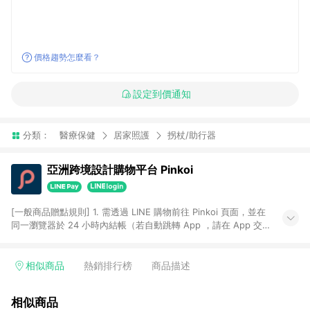
價格趨勢怎麼看？
設定到價通知
分類：
醫療保健
居家照護
拐杖/助行器
亞洲跨境設計購物平台 Pinkoi
[一般商品贈點規則] 1. 需透過 LINE 購物前往 Pinkoi 頁面，並在
同一瀏覽器於 24 小時內結帳（若自動跳轉 App ，請在 App 交
易），才具點數回饋資格。 2. 點數回饋計算將扣除訂單金額中的
運費與金流手續費與手動輸入之優惠碼折扣。 3. LINE 購物點數
回饋訂單不得享有 Pinkoi 站方優惠，例如首購優惠，P coins，
相似商品
熱銷排行榜
商品描述
全站(不包含手動輸入之優惠碼)。 4. 透過 LINE 購物連結到
Pinkoi 以外之網站購買之商品不具贈點資格。 5. 取消訂單或退貨
相似商品
行為，不具贈點資格，部分退款不在此限。 6. APP 請更新至