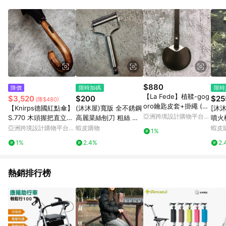
Android v4.6.0 / iOS v4.1.5 以上才具贈點資格。 7. 點數將於出
貨後 45 天後發送。 8. 群眾募資商品，禮物卡，開館保證金，補
運費，攤位費等不具贈點資格。 9. LINE 購物站上之商品規格、
顏色、價位、贈品如與 Pinkoi 商品資訊頁及購物車不符，以
Pinkoi 購物商品資訊頁及購物車標示為準。 10. 點數紅包使用規
則請以點數紅包活動說明為準。 11. 若於 LINE 購物前往 Pinkoi
頁面後才首次下載 Pinkoi APP 並完成訂單，不符合導購資格；承
上，首次下載 Pinkoi APP 後，需透過 LINE 購物前往 Pinkoi 頁
面，方享導購資格。
$880
降價
限時加碼
限時
【La Fede】植鞣-gog
$3,520
$200
$25
(降$480)
oro鑰匙皮套+掛繩 (可
【Knirps德國紅點傘】
(沐沐屋)寬版 全不銹鋼
[沐沐
加購客製化)
亞洲跨境設計購物平台
S.770 木頭握把直立式
高麗菜絲刨刀 粗絲 刨
噴火
Pinkoi
自動傘-Black
絲器*
斯噴
亞洲跨境設計購物平台
蝦皮購物
蝦皮
1%
Pinkoi
1%
2.4%
2.
熱銷排行榜