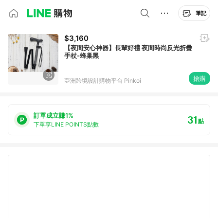
筆記
$3,160
【夜間安心神器】長輩好禮 夜間時尚反光折疊
手杖-蜂巢黑
搶購
亞洲跨境設計購物平台 Pinkoi
訂單成立賺1%
31
點
下單享LINE POINTS點數