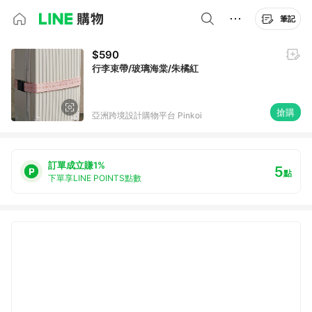
筆記
$590
行李束帶/玻璃海棠/朱橘紅
搶購
亞洲跨境設計購物平台 Pinkoi
訂單成立賺1%
5
點
下單享LINE POINTS點數