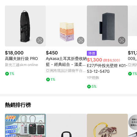
Android v4.6.0 / iOS v4.1.5 以上才具贈點資格。 7. 點數將於出
貨後 45 天後發送。 8. 群眾募資商品，禮物卡，開館保證金，補
運費，攤位費等不具贈點資格。 9. LINE 購物站上之商品規格、
顏色、價位、贈品如與 Pinkoi 商品資訊頁及購物車不符，以
Pinkoi 購物商品資訊頁及購物車標示為準。 10. 點數紅包使用規
則請以點數紅包活動說明為準。 11. 若於 LINE 購物前往 Pinkoi
頁面後才首次下載 Pinkoi APP 並完成訂單，不符合導購資格；承
上，首次下載 Pinkoi APP 後，需透過 LINE 購物前往 Pinkoi 頁
面，方享導購資格。
$18,000
$450
$11
降價
高爾夫旅行袋 PRO
Aykasa土耳其折疊收納
009_
$1,300
(降$6,500)
籃 - 經典組合 - 溫柔小
新光三越skm online
亞洲
E27戶外投光壁燈 K01-
姐姐
Pinko
亞洲跨境設計購物平台
53-12-547G
1%
1
Pinkoi
YP燈飾
1%
5%
熱銷排行榜