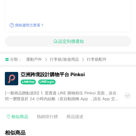
價格趨勢怎麼看？
設定到價通知
分類：
運動戶外
行李箱/旅遊用品
行李箱配件
亞洲跨境設計購物平台 Pinkoi
[一般商品贈點規則] 1. 需透過 LINE 購物前往 Pinkoi 頁面，並在
同一瀏覽器於 24 小時內結帳（若自動跳轉 App ，請在 App 交
易），才具點數回饋資格。 2. 點數回饋計算將扣除訂單金額中的
運費與金流手續費與手動輸入之優惠碼折扣。 3. LINE 購物點數
回饋訂單不得享有 Pinkoi 站方優惠，例如首購優惠，P coins，
相似商品
熱銷排行榜
商品描述
全站(不包含手動輸入之優惠碼)。 4. 透過 LINE 購物連結到
Pinkoi 以外之網站購買之商品不具贈點資格。 5. 取消訂單或退貨
相似商品
行為，不具贈點資格，部分退款不在此限。 6. APP 請更新至