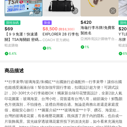
$420
限時加碼
降價
限時
海龜行李吊牌/免費客
$69
$8,500
$20
(降$8,300)
製姓名
【９９免運！快速通
EXPLORER 28 行李包
YTL
亞洲跨境設計購物平台
關】TSA海關鎖 密碼鎖
吊牌
COACH 官方網站
Pinkoi
海關密碼鎖 行李箱鎖
箱飄
蝦皮購物
蝦皮
1%
8%
防盜鎖 鋼絲鎖 健身房
帶丨
6.4%
6
鎖 鎖頭 掛鎖 數字鎖 置
行小
物櫃鎖
吊牌
商品描述
**行李束帶/玻璃海棠/朱橘紅**出國旅行必備配件--行李束帶！讓你出國
也能感受滿滿台味！幫你加強牢固行李箱，扣環設計超方便！可調式設
計，20-30吋大小行李箱都OK！獨家新台味印花雙面設計，全新2款人氣
印花圖案：玻璃海棠、台灣小吃，背面還有台灣八哥，細節滿分！鮮豔顏
色方便識別，不怕撞色，送禮自用都合適。無論是商務出差還是家庭度
假，都能安心旅行！**圖案介紹****玻璃海棠**十字、鑽石、海棠紋…
台灣的玻璃老花窗，有各種壓花圖案，既保護了房子內的隱私，也自成一
片裝飾風景。當光線穿透玻璃花窗所投下的淡淡光影，如今看來充滿光陰