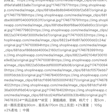
的味道。https://img.shoplineapp.com/media/image_clips/681dbe7c
df6efa1a8833a8e7/original.jpg?1746779771https://img.shoplineap
p.com/media/image_clips/681dbe8b8b9464000bf2a587/original.jp
g?1746779786https://img.shoplineapp.com/media/image_clips/681
dbe9008ff04000f93531f/original.jpg?1746779791https://img.shopli
neapp.com/media/image_clips/681dbe9bbf68ae000a9d0cc3/origin
al.jpg?1746779802https://img.shoplineapp.com/media/image_clips/
6822a374104bf3000fe9e5d7/original.jpg?1747100532https://img.s
hoplineapp.com/media/image_clips/6822a416d817a0000dd2c24a/
original.jpg?1747100694https://img.shoplineapp.com/media/image
_clips/681dcef868ddd4000e2160cf/original.jpg?1746783991http
s://img.shoplineapp.com/media/image_clips/6822a492104bf30010
e9e82a/original.jpg?1747100818https://img.shoplineapp.com/medi
a/image_clips/6822a50dbeddf6000ffa0b08/original.jpg?174710094
0https://img.shoplineapp.com/media/image_clips/681dcf0570ebb7
000f0dcbb3/original.jpg?1746784005https://img.shoplineapp.com/
media/image_clips/681dcf16967d05000f418271/original.jpg?174678
4022https://img.shoplineapp.com/media/image_clips/681dcf1a149
36a000fdf6d04/original.jpg?1746784026https://img.shoplineapp.c
om/media/image_clips/681dcd24df6efa000b33b48b/original.jpg?1
746783524**商品規格**材質 ｜ 聚酯纖維、塑鋼、棉尺寸 ｜ 寬5cm，
繞一圈長度最短90cm，最長為170cm (扣上長度) ±2%重量 ｜ 105g
±2%產地 ｜ 中國