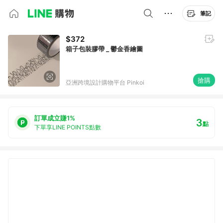
筆記
$372
箱子包裝膠帶 _ 鬱金香繪圖
搶購
亞洲跨境設計購物平台 Pinkoi
訂單成立賺1%
3
點
下單享LINE POINTS點數