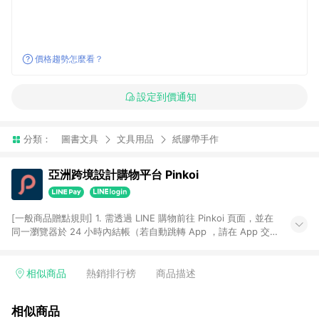
價格趨勢怎麼看？
設定到價通知
分類：
圖書文具
文具用品
紙膠帶手作
亞洲跨境設計購物平台 Pinkoi
[一般商品贈點規則] 1. 需透過 LINE 購物前往 Pinkoi 頁面，並在
同一瀏覽器於 24 小時內結帳（若自動跳轉 App ，請在 App 交
易），才具點數回饋資格。 2. 點數回饋計算將扣除訂單金額中的
運費與金流手續費與手動輸入之優惠碼折扣。 3. LINE 購物點數
回饋訂單不得享有 Pinkoi 站方優惠，例如首購優惠，P coins，
相似商品
熱銷排行榜
商品描述
全站(不包含手動輸入之優惠碼)。 4. 透過 LINE 購物連結到
Pinkoi 以外之網站購買之商品不具贈點資格。 5. 取消訂單或退貨
相似商品
行為，不具贈點資格，部分退款不在此限。 6. APP 請更新至