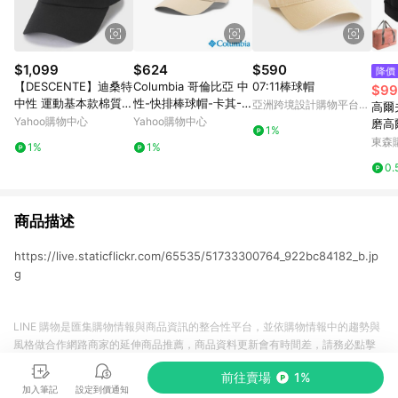
$1,099
$624
$590
降價
【DESCENTE】迪桑特
Columbia 哥倫比亞 中
07:11棒球帽
$99
中性 運動基本款棉質運
性-快排棒球帽-卡其-U
亞洲跨境設計購物平台
高爾
動帽 棒球帽(黑色/白
CU39350KI/JS
Pinkoi
Yahoo購物中心
Yahoo購物中心
磨高
1%
色/米白色)
尼龍
東森購
1%
1%
0.
商品描述
https://live.staticflickr.com/65535/51733300764_922bc84182_b.jp
g
LINE 購物是匯集購物情報與商品資訊的整合性平台，並依購物情報中的趨勢與
風格做合作網路商家的延伸商品推薦，商品資料更新會有時間差，請務必點擊
商品至各合作網路商家，確認現售價與購物條件，一切資訊以合作廠商網頁為
前往賣場
1%
準。
加入筆記
設定到價通知