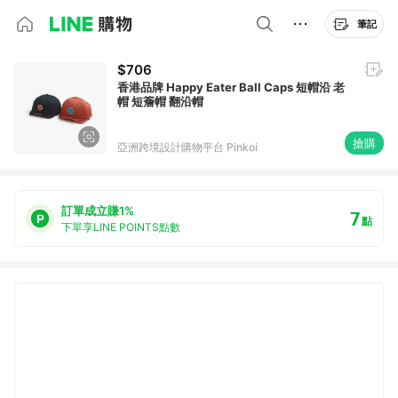
筆記
$706
香港品牌 Happy Eater Ball Caps 短帽沿 老
帽 短簷帽 翻沿帽
搶購
亞洲跨境設計購物平台 Pinkoi
訂單成立賺1%
7
點
下單享LINE POINTS點數