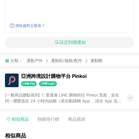
價格趨勢怎麼看？
設定到價通知
分類：
運動戶外
運動鞋/服飾/配件
運動帽
亞洲跨境設計購物平台 Pinkoi
[一般商品贈點規則] 1. 需透過 LINE 購物前往 Pinkoi 頁面，並在
同一瀏覽器於 24 小時內結帳（若自動跳轉 App ，請在 App 交
易），才具點數回饋資格。 2. 點數回饋計算將扣除訂單金額中的
運費與金流手續費與手動輸入之優惠碼折扣。 3. LINE 購物點數
回饋訂單不得享有 Pinkoi 站方優惠，例如首購優惠，P coins，
相似商品
熱銷排行榜
商品描述
全站(不包含手動輸入之優惠碼)。 4. 透過 LINE 購物連結到
Pinkoi 以外之網站購買之商品不具贈點資格。 5. 取消訂單或退貨
相似商品
行為，不具贈點資格，部分退款不在此限。 6. APP 請更新至