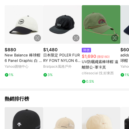
Android v4.6.0 / iOS v4.1.5 以上才具贈點資格。 7. 點數將於出
貨後 45 天後發送。 8. 群眾募資商品，禮物卡，開館保證金，補
運費，攤位費等不具贈點資格。 9. LINE 購物站上之商品規格、
顏色、價位、贈品如與 Pinkoi 商品資訊頁及購物車不符，以
Pinkoi 購物商品資訊頁及購物車標示為準。 10. 點數紅包使用規
則請以點數紅包活動說明為準。 11. 若於 LINE 購物前往 Pinkoi
頁面後才首次下載 Pinkoi APP 並完成訂單，不符合導購資格；承
上，首次下載 Pinkoi APP 後，需透過 LINE 購物前往 Pinkoi 頁
面，方享導購資格。
$880
$1,480
$60
降價
New Balance 棒球帽
日本限定 POLER FUR
adi
$1,690
(降$160)
6 Panel Graphic 白 黑
RY FONT NYLON 6P
球帽
UV防曬繩索棒球帽 遠
可調帽圍 刺繡 老帽 帽
CAP 六片尼龍帽 / 黑
D CA
Yahoo購物中心
Bratpack風格戶外
Yah
離辦公-軍卡其
子 NB LAH51012SST
92
citiesocial 找 好東西
1%
3%
1
0.5%
熱銷排行榜