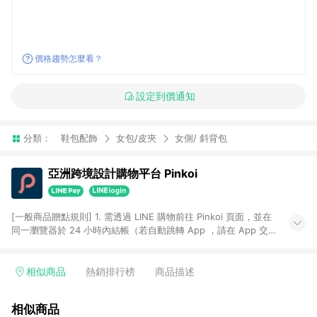
價格趨勢怎麼看？
設定到價通知
分類：
鞋包配飾
女包/皮夾
女側/ 斜背包
亞洲跨境設計購物平台 Pinkoi
[一般商品贈點規則] 1. 需透過 LINE 購物前往 Pinkoi 頁面，並在
同一瀏覽器於 24 小時內結帳（若自動跳轉 App ，請在 App 交
易），才具點數回饋資格。 2. 點數回饋計算將扣除訂單金額中的
運費與金流手續費與手動輸入之優惠碼折扣。 3. LINE 購物點數
回饋訂單不得享有 Pinkoi 站方優惠，例如首購優惠，P coins，
相似商品
熱銷排行榜
商品描述
全站(不包含手動輸入之優惠碼)。 4. 透過 LINE 購物連結到
Pinkoi 以外之網站購買之商品不具贈點資格。 5. 取消訂單或退貨
相似商品
行為，不具贈點資格，部分退款不在此限。 6. APP 請更新至