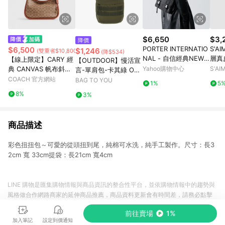
$6,650
$3,
降價
PORTER INTERNATIO
S'AI
$6,500
$1,246
(雙重省$10,800)
(降$534)
NAL - 自信經典NEW
層真
【線上限定】CARY 經
【OUTDOOR】慢活宣
HEAT斜背包 - 全黑
典 CANVAS 帆布斜背
Yahoo購物中心
S'A
言-單肩包-卡其綠 OD2
手袋
COACH 官方網站
33316KI
BAG TO YOU
1%
5
8%
3%
商品描述
彩色扭扭包～可愛的從頭扭到尾，純棉可水洗，純手工製作。尺寸：長3
2cm 寬 33cm提袋：長21cm 寬4cm
LINE 購物是匯集購物情報與商品資訊的整合性平台，並依購物情報中的趨勢與
風格做合作網路商家的延伸商品推薦，商品資料更新會有時間差，請務必點擊
商品至各合作網路商家，確認現售價與購物條件，一切資訊以合作廠商網頁為
前往賣場
1%
準。
加入筆記
設定到價通知