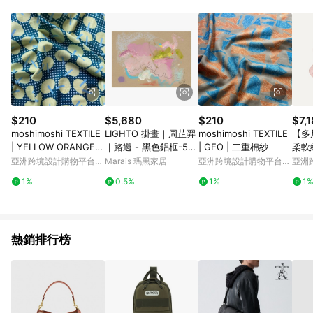
Android v4.6.0 / iOS v4.1.5 以上才具贈點資格。 7. 點數將於出
貨後 45 天後發送。 8. 群眾募資商品，禮物卡，開館保證金，補
運費，攤位費等不具贈點資格。 9. LINE 購物站上之商品規格、
顏色、價位、贈品如與 Pinkoi 商品資訊頁及購物車不符，以
Pinkoi 購物商品資訊頁及購物車標示為準。 10. 點數紅包使用規
則請以點數紅包活動說明為準。 11. 若於 LINE 購物前往 Pinkoi
頁面後才首次下載 Pinkoi APP 並完成訂單，不符合導購資格；承
上，首次下載 Pinkoi APP 後，需透過 LINE 購物前往 Pinkoi 頁
面，方享導購資格。
$210
$5,680
$210
$7,
moshimoshi TEXTILE
LIGHTO 掛畫｜周芷羿
moshimoshi TEXTILE
【多
| YELLOW ORANGE |
｜路過 - 黑色鋁框-50
| GEO | 二重棉紗
柔軟細
二重棉紗
x 70 cm
毯 
亞洲跨境設計購物平台
Marais 瑪黑家居
亞洲跨境設計購物平台
亞洲
Pinkoi
Pinkoi
Pinko
1%
0.5%
1%
1
熱銷排行榜