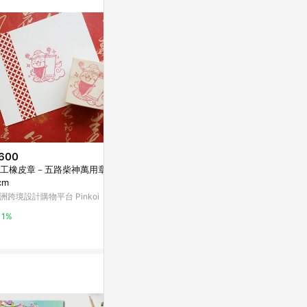
。
600
$135
$30
工橡皮章－五路柴神萬用章 4X
BT054蝴蝶寶寶_butterfly baby_
▍選物研究室
cm
54/轉印貼紙Transfer Stick
高磅數包裝紙7
洲跨境設計購物平台 Pinkoi
亞洲跨境設計購物平台 Pinkoi
sunsetgood
1%
1%
3%