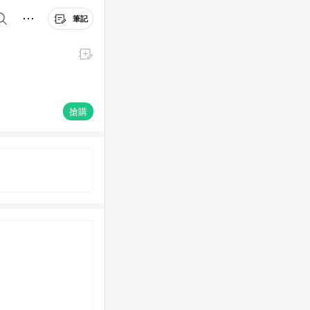
筆記
搶購