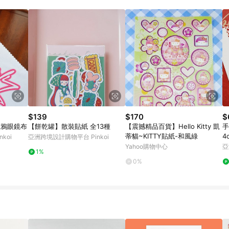
載 Pinkoi APP 後，需透過 LINE 購物前往 Pinkoi 頁面，方享導購資格
$139
$170
$
紅塗鴉眼鏡布
【餅乾罐】散裝貼紙 全13種
【震撼精品百貨】Hello Kitty 凱
手
蒂貓~KITTY貼紙-和風綠
4
koi
亞洲跨境設計購物平台 Pinkoi
Yahoo購物中心
亞
1%
0%