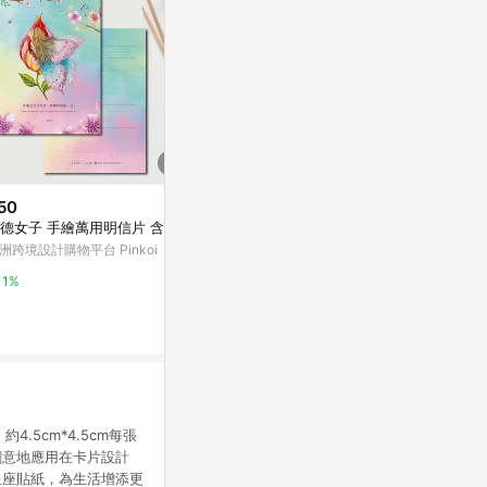
50
$30
降價
德女子 手繪萬用明信片 含信封
小島/2021插畫明信片
$92
(降$22)
洲跨境設計購物平台 Pinkoi
亞洲跨境設計購物平台 Pinkoi
50張怪東西
殼ipad防水
1%
1%
東森購物 ETMa
0.5%
.5cm*4.5cm每張
創意地應用在卡片設計
星座貼紙，為生活增添更