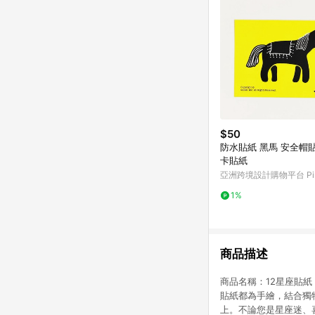
$50
防水貼紙 黑馬 安全帽貼紙 悠遊
卡貼紙
亞洲跨境設計購物平台 Pin
1%
商品描述
商品名稱：12星座貼紙 
貼紙都為手繪，結合獨
上。不論您是星座迷、