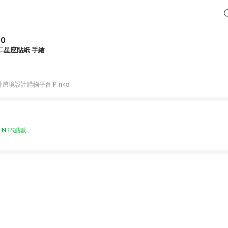
60
二星座貼紙 手繪
跨境設計購物平台 Pinkoi
OINTS點數