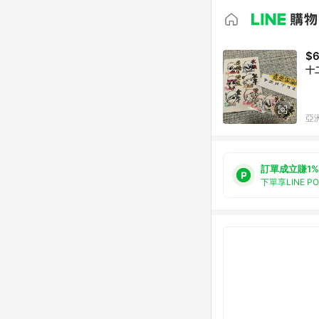
$
十
亞洲
訂單成立賺1%
下單享LINE P