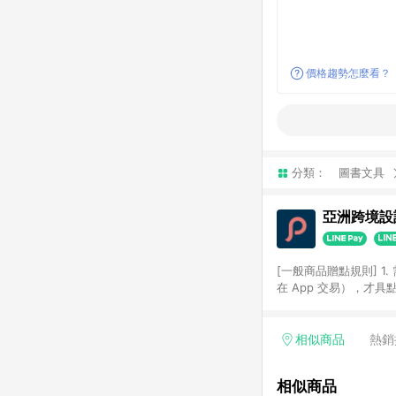
價格趨勢怎麼看？
分類：
圖書文具
亞洲跨境設計
[一般商品贈點規則] 1.
在 App 交易），才
扣。 3. LINE 購物
碼)。 4. 透過 LIN
格，部分退款不在此限。 6. 
相似商品
熱銷
後發送。 8. 群眾募
顏色、價位、贈品如與 P
相似商品
使用規則請以點數紅包活動說