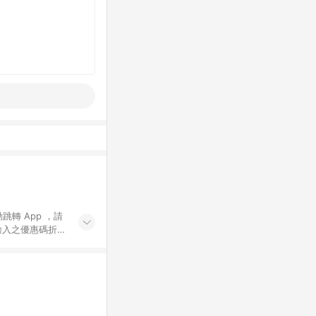
動跳轉 App ，請
輸入之優惠碼折
手動輸入之優惠
行為，不具贈點資
數將於出貨後 45 天
站上之商品規格、
 10. 點數紅包
PP 並完成訂單，不