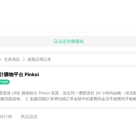
設定到價通知
文具用品
紙製品筆記本
購物平台 Pinkoi
 需透過 LINE 購物前往 Pinkoi 頁面，並在同一瀏覽器於 24 小時內結帳（若自
具點數回饋資格。 2. 點數回饋計算將扣除訂單金額中的運費與金流手續費與手動
點數回饋訂單不得享有 Pinkoi 站方優惠，例如首購優惠，P coins，全站(不包含
E 購物連結到 Pinkoi 以外之網站購買之商品不具贈點資格。 5. 取消訂單或退貨
APP 請更新至Android v4.6.0 / iOS v4.1.5 以上才具贈點資格。 7. 點
排行榜
商品描述
資商品，禮物卡，開館保證金，補運費，攤位費等不具贈點資格。 9. LINE 購物
inkoi 商品資訊頁及購物車不符，以 Pinkoi 購物商品資訊頁及購物車標示為準。
明為準。 11. 若於 LINE 購物前往 Pinkoi 頁面後才首次下載 Pinkoi A