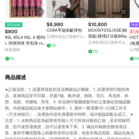
$6,980
$10,800
限時加碼
降價
CORA手提保齡球包
MOONTOOL/ASE/銅
$800
$1,
質版/撞球計分板Billiar
亞洲跨境設計購物平台
RSL RSL4 RSL 4 號RS
VIC
d Scoreboard
Pinkoi
亞洲跨境設計購物平台
L 羽球羽球 羽毛球 rsl
(免
1%
Pinkoi
4號No.4號
訓練 
蝦皮購物
台灣
1%
EX-
1%
3
商品描述
➤訂製流程：1. 請選擇喜歡的笑花獨家設計圖案。1. 請選擇想印製的商
品，多種商品皆可印製，衣服T恤、帆布袋、抱枕、毛巾、馬克杯、杯
墊、地墊、夾腳拖...等等。4. 笑花將印製圖檔製作好之後會給您確認圖
稿，待您確認無誤後才會開始製作。5. 製作一般需要10~20個工作天
（不含例假日），送禮急件請先溝通製作時間，或許能協助配合趕工。➤
注意：1. 全館商品皆為顧客依照個人尺寸與喜好顏色訂做，若非瑕疵問
題，恕不接受退換貨，請可以接受再下單。2. 織品印刷顏色難免有誤
差，會與手機或螢幕上的顏色有部分差異，色差非商品瑕疵，織品也無法