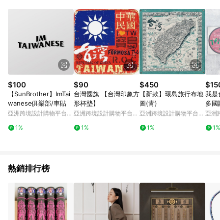
Android v4.6.0 / iOS v4.1.5 以上才具贈點資格。 7. 點數將於出
貨後 45 天後發送。 8. 群眾募資商品，禮物卡，開館保證金，補
運費，攤位費等不具贈點資格。 9. LINE 購物站上之商品規格、
顏色、價位、贈品如與 Pinkoi 商品資訊頁及購物車不符，以
Pinkoi 購物商品資訊頁及購物車標示為準。 10. 點數紅包使用規
則請以點數紅包活動說明為準。 11. 若於 LINE 購物前往 Pinkoi
頁面後才首次下載 Pinkoi APP 並完成訂單，不符合導購資格；承
上，首次下載 Pinkoi APP 後，需透過 LINE 購物前往 Pinkoi 頁
面，方享導購資格。
$100
$90
$450
$15
【SunBrother】ImTai
台灣國旗 【台灣印象方
【新款】環島旅行布地
我是
wanese俱樂部/車貼
形杯墊】
圖(青)
多國
旗 
亞洲跨境設計購物平台
亞洲跨境設計購物平台
亞洲跨境設計購物平台
亞洲
Pinkoi
Pinkoi
Pinkoi
Pinko
1%
1%
1%
1
熱銷排行榜