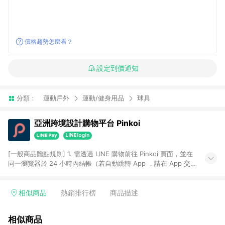
價格趨勢怎麼看？
設定到價通知
分類：
運動戶外
運動/健身用品
球具
亞洲跨境設計購物平台 Pinkoi
[一般商品贈點規則] 1. 需透過 LINE 購物前往 Pinkoi 頁面，並在
同一瀏覽器於 24 小時內結帳（若自動跳轉 App ，請在 App 交
易），才具點數回饋資格。 2. 點數回饋計算將扣除訂單金額中的
運費與金流手續費與手動輸入之優惠碼折扣。 3. LINE 購物點數
回饋訂單不得享有 Pinkoi 站方優惠，例如首購優惠，P coins，
相似商品
熱銷排行榜
商品描述
全站(不包含手動輸入之優惠碼)。 4. 透過 LINE 購物連結到
Pinkoi 以外之網站購買之商品不具贈點資格。 5. 取消訂單或退貨
相似商品
行為，不具贈點資格，部分退款不在此限。 6. APP 請更新至