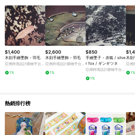
Android v4.6.0 / iOS v4.1.5 以上才具贈點資格。 7. 點數將於出
貨後 45 天後發送。 8. 群眾募資商品，禮物卡，開館保證金，補
運費，攤位費等不具贈點資格。 9. LINE 購物站上之商品規格、
顏色、價位、贈品如與 Pinkoi 商品資訊頁及購物車不符，以
Pinkoi 購物商品資訊頁及購物車標示為準。 10. 點數紅包使用規
則請以點數紅包活動說明為準。 11. 若於 LINE 購物前往 Pinkoi
頁面後才首次下載 Pinkoi APP 並完成訂單，不符合導購資格；承
上，首次下載 Pinkoi APP 後，需透過 LINE 購物前往 Pinkoi 頁
面，方享導購資格。
$1,400
$2,600
$850
$1,
木刻手繪墜飾 - 羽毛
木刻手繪墜飾 - 羽毛
手繪墜子 - 赤狐 / silve
木刻
r fox / ギンギツネ
亞洲跨境設計購物平台
亞洲跨境設計購物平台
亞洲
Pinkoi
Pinkoi
Pinko
亞洲跨境設計購物平台
1%
1%
1
Pinkoi
1%
熱銷排行榜