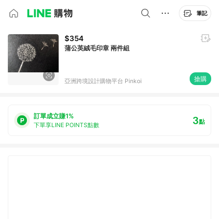
筆記
$354
蒲公英絨毛印章 兩件組
搶購
亞洲跨境設計購物平台 Pinkoi
訂單成立賺1%
3
點
下單享LINE POINTS點數