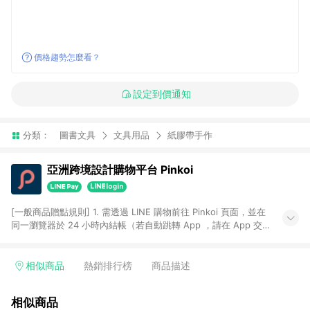
價格趨勢怎麼看？
設定到價通知
分類：
圖書文具
文具用品
紙膠帶手作
亞洲跨境設計購物平台 Pinkoi
[一般商品贈點規則] 1. 需透過 LINE 購物前往 Pinkoi 頁面，並在
同一瀏覽器於 24 小時內結帳（若自動跳轉 App ，請在 App 交
易），才具點數回饋資格。 2. 點數回饋計算將扣除訂單金額中的
運費與金流手續費與手動輸入之優惠碼折扣。 3. LINE 購物點數
回饋訂單不得享有 Pinkoi 站方優惠，例如首購優惠，P coins，
相似商品
熱銷排行榜
商品描述
全站(不包含手動輸入之優惠碼)。 4. 透過 LINE 購物連結到
Pinkoi 以外之網站購買之商品不具贈點資格。 5. 取消訂單或退貨
相似商品
行為，不具贈點資格，部分退款不在此限。 6. APP 請更新至