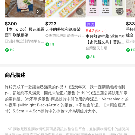
$300
$223
$33
降價
【本 To Do】模造紙霧
天使的夢境和紙膠帶
手帳
$47
(降$25)
面印刷紙膠帶
綜合 
亞洲跨境設計購物平台
本月熱銷推薦 滿額再折
Pinkoi
亞洲跨境設計購物平台
亞洲
【史代新文具】普樂士
1%
Pinkoi
Pinko
PLUS TG-1111 TG-112
台灣樂天市場
1%
1
1 豆豆彩貼魔豆捲軸雙
3%
面膠帶/立可貼
商品描述
終於完成了一款讓自己滿意的作品！ (這幾年來，我一直斷斷續續地製
作，卻始終不夠滿意，因此未能正式販售 (* ́艸`*))這是蒲公英絨毛印章
的兩件組。(恕不單獨販售)商品照片中所使用的印泥是：VersaMagic 的
午夜黑 (Midnight Black)Artnic 的銀色。※不包含印泥。【木頭台座尺
寸】5.5cm × 4.5cm照片中的棕色卡片為明信片大小。
LINE 購物是匯集購物情報與商品資訊的整合性平台，並依購物情報中的趨勢與
風格做合作網路商家的延伸商品推薦，商品資料更新會有時間差，請務必點擊