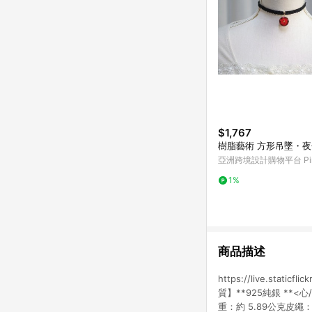
$1,767
樹脂藝術 方形吊墜・
亞洲跨境設計購物平台 Pin
1%
商品描述
https://live.stat
質】**925純銀 **<
重：約 5.89公克皮繩