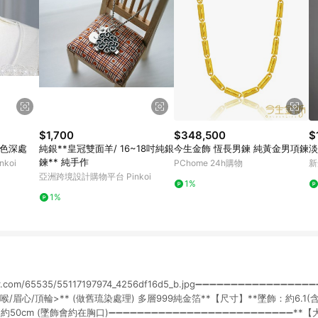
$1,700
$348,500
$
夜色深處
純銀**皇冠雙面羊/ 16~18吋純銀
今生金飾 恆長男鍊 純黃金男項鍊
淡
鍊** 純手作
koi
PChome 24h購物
新
亞洲跨境設計購物平台 Pinkoi
1%
1%
icflickr.com/65535/55117197974_4256df16d5_b.jpg➖➖➖➖➖➖➖➖➖➖➖➖➖
心/喉/眉心/頂輪>** (做舊琉染處理) 多層999純金箔**【尺寸】**墜飾：約6.1(含
：約50cm (墜飾會約在胸口)➖➖➖➖➖➖➖➖➖➖➖➖➖➖➖➖➖➖➖➖➖➖➖➖➖➖*