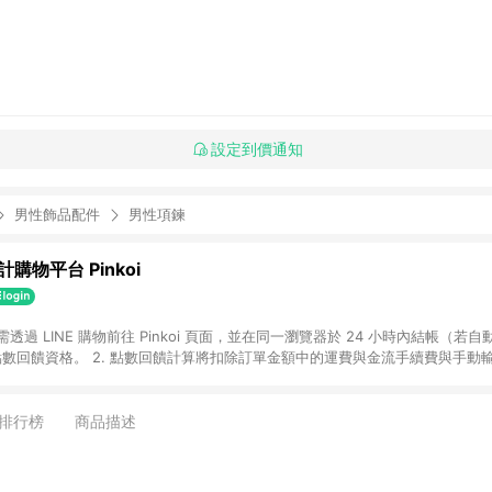
設定到價通知
男性飾品配件
男性項鍊
購物平台 Pinkoi
 需透過 LINE 購物前往 Pinkoi 頁面，並在同一瀏覽器於 24 小時內結帳（若自
具點數回饋資格。 2. 點數回饋計算將扣除訂單金額中的運費與金流手續費與手動
點數回饋訂單不得享有 Pinkoi 站方優惠，例如首購優惠，P coins，全站(不包含
E 購物連結到 Pinkoi 以外之網站購買之商品不具贈點資格。 5. 取消訂單或退貨
APP 請更新至Android v4.6.0 / iOS v4.1.5 以上才具贈點資格。 7. 點
排行榜
商品描述
資商品，禮物卡，開館保證金，補運費，攤位費等不具贈點資格。 9. LINE 購物
inkoi 商品資訊頁及購物車不符，以 Pinkoi 購物商品資訊頁及購物車標示為準。
明為準。 11. 若於 LINE 購物前往 Pinkoi 頁面後才首次下載 Pinkoi A