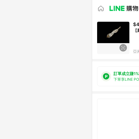
$4
【
亞洲
訂單成立賺1%
下單享LINE P