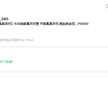
,380
鳳凰系列】925純銀鳳羽吊墜 手敲鳳凰羽毛 熱貼純金箔 _ PX000
跨境設計購物平台 Pinkoi
OINTS點數