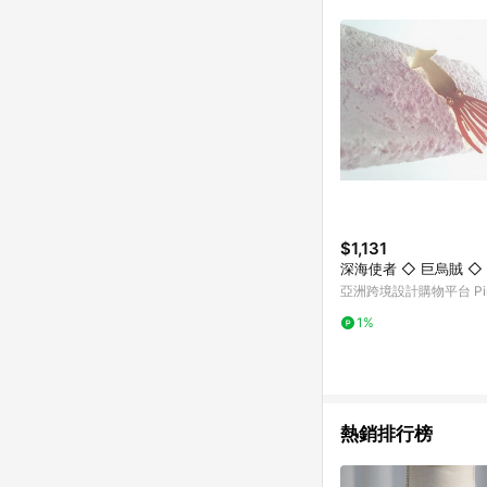
符合導購資格；承上，首次下
$1,131
深海使者 ◇ 巨烏賊 ◇
亞洲跨境設計購物平台 Pin
1%
熱銷排行榜