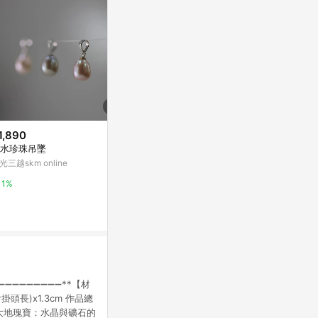
1,890
$1,080
$4,452
水珍珠吊墜
古銀鳥籠繡球花吊咀頸鏈
Stone 音符
光三越skm online
亞洲跨境設計購物平台 Pinkoi
亞洲跨境設計購物
1%
1%
1%
➖➖➖➖➖➖➖➖➖➖➖➖➖**【材
掛頭長)x1.3cm 作品總
*【大地瑰寶：水晶與礦石的