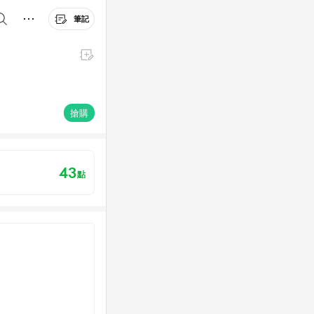
筆記
搶購
43
點