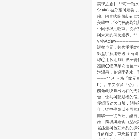
美學之旅】 **每一顆
Scale) 被分類與
籍、阿育吠陀傳統到西
美學中，它們被認為能
中同樣舉足輕重。從石
與未來的科技邊界。**【關
yMvAcjaw➖➖➖➖
調整位置，替代重重防撞
紙盒綁麻繩寄送 🔸有
綠⭕用軟毛刷沾點牙膏
護膜⭕提供單次售後一
泡溫泉，並避開香水、乳
➖➖➖**📌 何為「鉍
h）。中文諧音「必」
能藉此映照出內在的光
合，使其與配戴者的個人
便鍾情於大自然，兒時
年，從中學會以不同觀
體驗——從烹飪、語言
始，隨後與蘊含白堊紀
老能量與色彩水晶的探
作的印記，更承載了家