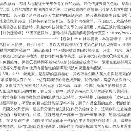
水晶與礦石，都是大地歷經千萬年孕育的自然結晶。它們依據獨特的色彩、結晶系統
定義，展現出大自然精準而規律的造物之美。這份珍貴的自然餽贈已伴隨人類文明
方文獻，皆記載了這些礦石與人文精神的深刻連結，將其視為象徵生命氣場與
與環境氛圍共振，陪伴持有者營造和諧、安定的內在空間。不僅如此，水晶特
英震盪器的精密計時，到航太科技與量子力學的尖端應用，水晶正以其穩定的
於脈輪🌈】**因字數限制，脈輪相關資訊請參考脈輪卡頁面：https://www.pinko
➖➖➖➖➖➖➖➖➖➖➖➖➖➖➖➖➖➖➖➖➖➖**【包裝】**🔸 除非需要，為訴諸環保
材🔸 不怕壓、扁形且小件，會以內有氣泡紙的牛皮紙色信封紙袋寄送🔸 怕
送禮需求歡迎私訊**【飾品保養】**📌純銅材質會因接觸空氣、汗水、雨水、
輕刷或以布沾銅油擦洗，擦乾後即可恢復色澤、或使用拭銀布擦拭⭕時常配戴
年免費維修、保養⭕長時間不戴時請收納於拉鍊袋或盒子中，隔絕空氣接觸可延
液等化學物質❌ 使用有侵蝕性的清潔劑清洗❌ 搬重物時配戴➖➖➖➖➖➖➖➖➖➖➖
元素 SBI」？**「鉍元素」是品牌的靈魂核心，其名取自創辦人英文名與鉍元素的縮寫（S
，象徵每個人存在於世上必有其獨特的特色與潛能。我們相信，當您遇見與自己
彩。SBI 致力於探索各類天然元素（如水晶、琥珀、金屬）所蘊含的獨特意象
氣場達成和諧的共振，在日常互動中，感受這份來自大地的靜謐與心靈陪伴。**
的我常在樹下觀察微觀世界的流動而忘記時間。大學時期，隨姑姑在「皮ML工
點觀察事物，學習如何藉由設計彰顯原料本質，賦予作品全新的生命。我的創
、異國文化到音樂，這些養分最終都刻劃在作品的線條之中。這場創作之旅從
記憶的「緬甸琥珀」相遇。這種歷經八千萬至一億兩千萬年淬鍊、硬度極高的
索。在 SBI 創立後，我搬出了家族傳承三代的百年古董鐵砧與鍛造工具。這些
族的情感。我們以銅線為創作基礎，隨著時間流轉與配戴者的互動，作品會逐