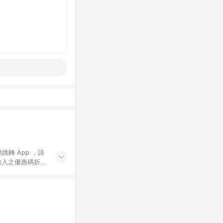
動跳轉 App ，請
輸入之優惠碼折
手動輸入之優惠
行為，不具贈點資
數將於出貨後 45 天
站上之商品規格、
 10. 點數紅包
PP 並完成訂單，不