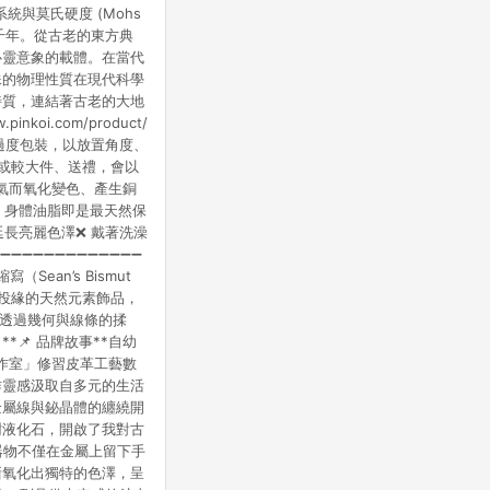
與莫氏硬度 (Mohs
數千年。從古老的東方典
心靈意象的載體。在當代
殊的物理性質在現代科學
特質，連結著古老的大地
i.com/product/
，不過度包裝，以放置角度、
壓或較大件、送禮，會以
濕氣而氧化變色、產生銅
，身體油脂即是最天然保
長亮麗色澤❌ 戴著洗澡
➖➖➖➖➖➖➖➖➖➖➖➖
ean’s Bismut
投緣的天然元素飾品，
，透過幾何與線條的揉
📌 品牌故事**自幼
作室」修習皮革工藝數
作靈感汲取自多元的生活
金屬線與鉍晶體的纏繞開
樹液化石，開啟了我對古
器物不僅在金屬上留下手
漸氧化出獨特的色澤，呈