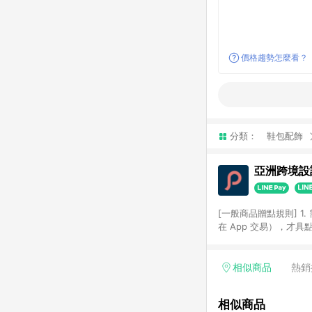
價格趨勢怎麼看？
分類：
鞋包配飾
亞洲跨境設計
[一般商品贈點規則] 1.
在 App 交易），才
扣。 3. LINE 購物
碼)。 4. 透過 LIN
格，部分退款不在此限。 6. 
相似商品
熱銷
後發送。 8. 群眾募
顏色、價位、贈品如與 P
相似商品
使用規則請以點數紅包活動說