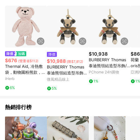
$10,938
$86
降價
BURBERRY Thomas
荷蘭 B
$676
$10,988
(雙重省$112)
(降$7,812)
泰迪熊領結造型吊飾/K
ori
Thermal Aid, 冷熱敷
BURBERRY Thomas
ey圈(經典米色) 81248
啡色 
袋，動物園粉熊款，Be
PChome 24h購物
亞洲
泰迪熊領結造型吊飾Ke
68
Pinko
lla，1 個
iHerb
y圈(經典米色)
微風精品線上
1%
1
6%
5%
熱銷排行榜