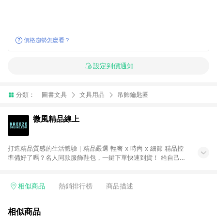
價格趨勢怎麼看？
設定到價通知
分類：
圖書文具
文具用品
吊飾鑰匙圈
微風精品線上
打造精品質感的生活體驗｜精品嚴選 輕奢 x 時尚 x 細節 精品控
準備好了嗎？名人同款服飾鞋包，一鍵下單快速到貨！ 給自己一
份最好的禮物！歐系質感精品進駐，珠寶名品、手錶配飾。不定
期折扣 網購超划算！ ● 注意事項：需透過 LINE 購物前往並在同
一瀏覽器於 24 小時內結帳才享有回饋，點數將於廠商出貨後 30
相似商品
熱銷排行榜
商品描述
天前後發送。 ● Breeze Beauty 國際美妝：僅限指定專區享點
數回饋（※ 官網首頁路徑：獨家企劃 > LINE 購物回饋專區 >
相似商品
Breeze Beauty；其餘商品皆不享點數回饋。）