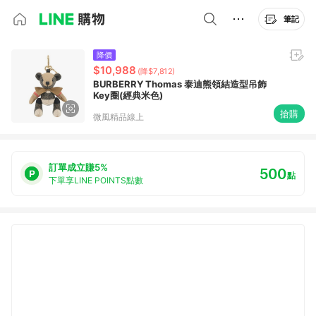
筆記
降價
$10,988
(降$7,812)
BURBERRY Thomas 泰迪熊領結造型吊飾
Key圈(經典米色)
搶購
微風精品線上
訂單成立賺5%
500
點
下單享LINE POINTS點數