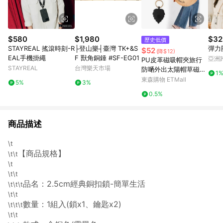
$580
$1,980
$32
歷史低價
STAYREAL 搖滾時刻-R
├登山樂┤臺灣 TK+&S
彈力
$52
(降$12)
EAL手機掛繩
F 獸角銅錘 #SF-EG01
亞洲
PU皮革磁吸帽夾旅行
Pinko
STAYREAL
台灣樂天市場
防嗮外出太陽帽草磁性
1
帽夾子便攜收納
東森購物 ETMall
5%
3%
0.5%
商品描述
\t
【商品規格】
\t\t
\t
\t\t
品名：2.5cm經典銅扣鎖-簡單生活
\t\t\t
\t\t
數量：1組入(鎖x1、鑰匙x2)
\t\t\t
\t\t