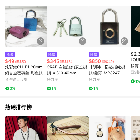
單、門市取貨、大量議價、月結企業訂單及紅利點數商品不符合
導購資格。 (3) 使用九乘九APP下單，將無法獲得點數回饋。
$2,
降價
降價
降價
LOU
$49
$345
$850
(降$50)
(降$154)
(降$49)
鍮質
炫彩鎖CH-B1 20mm
CRAB 白鐵短鉤安全掛
【明沛】防盜指紋掛
已拋
亞洲
鋁合金密碼鎖 彩色鎖
鎖 ＃313 40mm
鎖/鎖頭 MP3247
Pinko
附2支鎖匙【GJ217】 1
台灣樂天市場
特力屋
特力屋
1
23便利屋
3%
1%
1%
熱銷排行榜