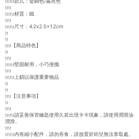
款式：金銅色/霧黑色
\t\t\t
\t\t
材質：鐵
\t\t\t
\t\t
尺寸：4.2x2.5x1.2cm
\t\t\t
\t
\t
【商品特色】
\t\t
\t
\t\t
堅固耐用，小巧便攜
\t\t\t
\t\t
上鎖以保護重要物品
\t\t\t
\t
\t
【注意事項】
\t\t
\t
\t\t
請妥善保管鑰匙使用久若出現卡卡現象，請使用潤滑油
\t\t\t
潤滑。
\t\t
內有細小配件，請勿吞食，請放置於幼兒無法拿取處。
\t\t\t