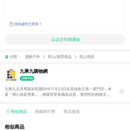
價格趨勢怎麼看？
設定到價通知
分類：
運動戶外
登山/露營用品
登山用具
九乘九購物網
九乘九文具專家於民國85年11月23日在高雄創立第一家門市；本
著『用心就是專業』，網羅世界各國高品質，實用性的精緻文具
用品，以平價優惠的價格，提供給廣大消費者。在維持實體門市
經營理念原則、品牌、形象image的一致性延伸至網路，以發展
非店舖通路及整合虛實行銷為目標，並以完整的物流倉儲系統，
相似商品
熱銷排行榜
商品描述
跨區域為客戶服務，提供便利、快捷的文具生活商品。 注意事
項： (1) 需透過 LINE 購物前往並在同一瀏覽器於 24 小時內結帳
相似商品
才享有回饋，點數將於廠商出貨後 30 天前後發送。 (2) 門市訂