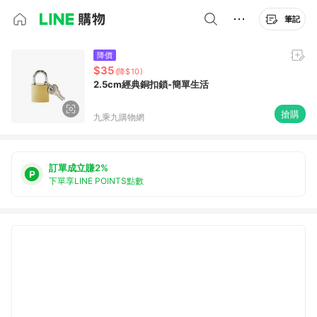
筆記
降價
$35
(降$10)
2.5cm經典銅扣鎖-簡單生活
搶購
九乘九購物網
訂單成立賺2%
下單享LINE POINTS點數