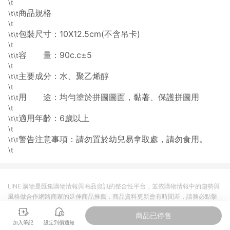
\t
導購資格。 (3) 使用九乘九APP下單，將無法獲得點數回饋。
商品規格
\t\t
\t
包裝尺寸：10X12.5cm(不含吊卡)
\t\t
\t
容 量：90c.c±5
\t\t
\t
主要成分：水、聚乙烯醇
\t\t
\t
用 途：均勻塗於拼圖圖面，黏著、保護拼圖用
\t\t
\t
適用年齡：6歲以上
\t\t
\t
警告注意事項：請勿置於幼兒易拿取處，請勿食用。
\t\t
\t
LINE 購物是匯集購物情報與商品資訊的整合性平台，並依購物情報中的趨勢與
風格做合作網路商家的延伸商品推薦，商品資料更新會有時間差，請務必點擊
商品至各合作網路商家，確認現售價與購物條件，一切資訊以合作廠商網頁為
商品已停售
準。
加入筆記
設定到價通知