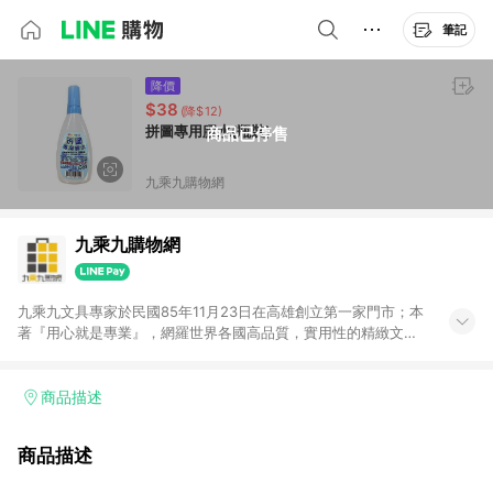
筆記
降價
$38
(降$12)
拼圖專用膠水(瓶裝)
商品已停售
九乘九購物網
九乘九購物網
九乘九文具專家於民國85年11月23日在高雄創立第一家門市；本
著『用心就是專業』，網羅世界各國高品質，實用性的精緻文具
用品，以平價優惠的價格，提供給廣大消費者。在維持實體門市
經營理念原則、品牌、形象image的一致性延伸至網路，以發展
非店舖通路及整合虛實行銷為目標，並以完整的物流倉儲系統，
商品描述
跨區域為客戶服務，提供便利、快捷的文具生活商品。 注意事
項： (1) 需透過 LINE 購物前往並在同一瀏覽器於 24 小時內結帳
商品描述
才享有回饋，點數將於廠商出貨後 30 天前後發送。 (2) 門市訂
單、門市取貨、大量議價、月結企業訂單及紅利點數商品不符合