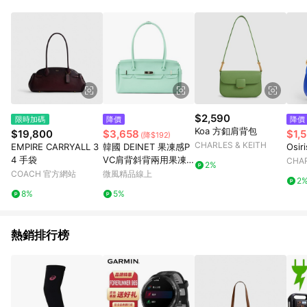
$2,590
限時加碼
降價
降價
Koa 方釦肩背包
$19,800
$3,658
$1,
(降$192)
CHARLES & KEITH
EMPIRE CARRYALL 3
韓國 DEINET 果凍感P
Osi
4 手袋
VC肩背斜背兩用果凍
CHAR
2%
包 薄荷綠MINT
COACH 官方網站
微風精品線上
2
8%
5%
熱銷排行榜