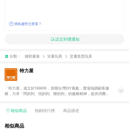
價格趨勢怎麼看？
設定到價通知
分類：
婦幼童裝
兒童玩具
交通造型玩具
特力屋
「特力屋」成立於1996年，首開台灣DIY風氣，賣場強調顧客服
務，力求「問的到、找的到、辦的到」的服務精神，提供消費者
全方位居家解決方案。賣場商品區均安排專屬人員，提供消費者
詢問專業建議；商品方面，提供超過3萬多種豐富品項，讓每位顧
客找到居家修繕、佈置或裝潢時所需；另外，在各家分店內規劃
相似商品
熱銷排行榜
商品描述
「居家裝修中心」，依顧客需求量身打造，為消費者辦理客製化
居家專案工程。 「特力屋」針對商品、陳列、服務、系統、流程
相似商品
等各方面進行整合，提升服務質感，期望每一位來店顧客，能輕