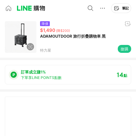
筆記
降價
$1,490
(降$200)
ADAMOUTDOOR 旅行折疊購物車 黑
搶購
特力屋
訂單成立賺1%
14
點
下單享LINE POINTS點數