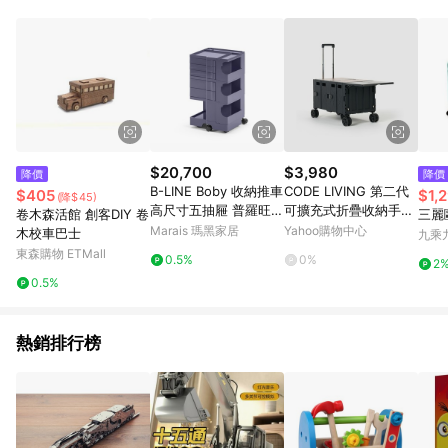
鬆挑選到商品(Simple to choose)、在最短的時間內完成訂購或
結帳流程(Easy to buy)、每次到「特力屋」購物都能得到新的啟
發與靈感(Exciting experience)，同時持續提供消費者居家修繕
最佳解決方案，以創造優質居家環境為首要目標，成為消費者打
造幸福家園時的優先選擇。
$20,700
$3,980
降價
降價
B-LINE Boby 收納推車
CODE LIVING 第二代
$405
$1,
(降$45)
高尺寸五抽屜 普羅旺斯
可擴充式折疊收納手推
卷木森活館 創客DIY 卷
三麗
紫
車(桌板延伸)~黑色
Marais 瑪黑家居
Yahoo購物中心
木校車巴士
九乘
東森購物 ETMall
0.5%
0%
2
0.5%
熱銷排行榜