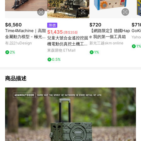
$6,560
$720
$71
降價
Time4Machine｜高階
【網路限定】德國Hap
GoK
$1,435
(降$358)
金屬動力模型 - 極光蒸
e 我的第一個工具箱
Yah
兒童大號合金遙控挖掘
氣火車 Dazzling Stea
有.設計uDesign
新光三越skm online
機電動仿真挖土機工程
1
mliner
車玩具男孩挖機推土機
東森購物 ETMall
2%
1%
0.5%
商品描述