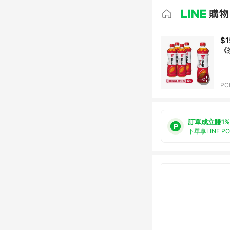
$1
《
PC
訂單成立賺1%
下單享LINE P