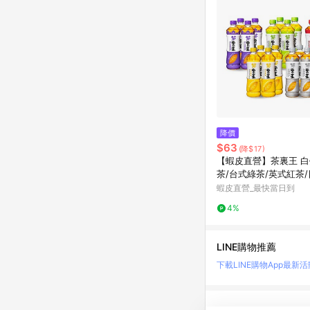
降價
$63
(降$17)
【蝦皮直營】茶裏王 
茶/台式綠茶/英式紅茶
綠茶/青心烏龍茶 600m
蝦皮直營_最快當日到
飲料 綠茶
4%
LINE購物推薦
下載LINE購物App
最新活