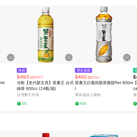
高回饋點數」機制 (特殊活動時開放「回饋無上限」)，以同一訂單中同一商品
INE購物所設定的回饋機制為準。 《8》LINE購物為購物資訊整合性平台，商
格、顏色、價位、贈品與PChome 24h購物銷售網頁不符，以銷售網頁標示
降價
歷史低價
$493
$402
$
(降$197)
(降$54)
ml
冷飲【史代新文具】茶裏王 台式
茶裏王白毫烏龍茶微甜Pet 600m
【
綠茶 600cc (24瓶/箱)
l
c
台灣樂天市場
萬家福線上購物
康
3%
15%