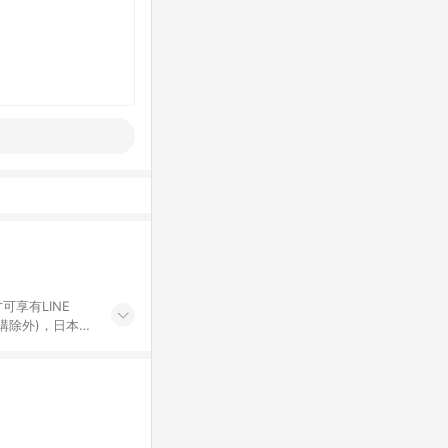
可享有LINE
採購除外)，日本代
物帳號，將無法
票券、訂閱方案、
mm儲值點數、點
單活動折扣 (含折
回饋資格之訂單將於
。 《7》LINE