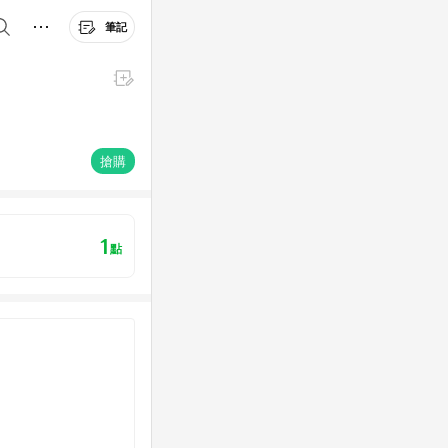
筆記
搶購
1
點