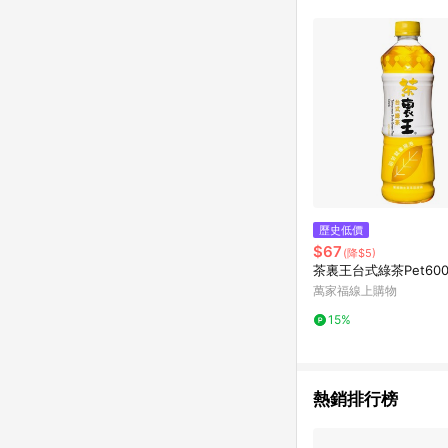
購物設有「單一商品最
並依訂單成立時間當下L
時間差，如顯示之商品規
歷史低價
$67
(降$5)
茶裏王台式綠茶Pet600
萬家福線上購物
15%
熱銷排行榜