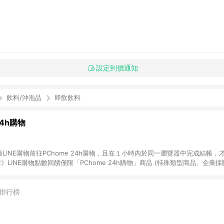
設定到價通知
飲料/沖泡品
即飲飲料
24h購物
LINE購物前往PChome 24h購物，且在１小時內於同一瀏覽器中完成結帳，才
《2》LINE購物點數回饋僅限「PChome 24h購物」商品 (特殊類型商品、企業
在點數回饋範圍內。 《3》如取消訂單、退貨、購物中登出PChome 24h購
如購買以下類別商品，將無法獲得點數回饋： - 0-1歲奶粉、手機門號商品、
企業專區/企業採購、部分指定商品 - 下載軟體、奶粉/副食品、電腦軟體、InCo
排行榜
/16起適用] - 票券全品項 [2026/6/2起適用] 《5》回饋點數的計算將會排除【訂
抵】、【現金積點扣抵】及【訂單運費】等金額。 《6》符合LINE POINTS
E回饋」，若無此標示則 不符合回饋LINE POINTS點數資格亦不得使用點數紅包 