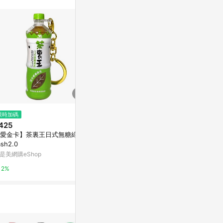
不論件數計算，
品資料更新會有
為準！
限時加碼
歷史低價
降價
425
$67
$450
(降$5)
(降$150
愛金卡】茶裏王日式無糖綠茶i
[家速配]茶裏王青心烏龍無糖Pet
茶裏王四季春茶(
ash2.0
-600mlx4
萬家福線上購
是美網購eShop
萬家福線上購物
15%
2%
1%