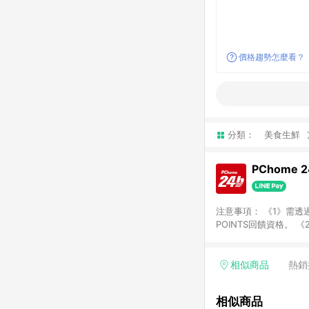
價格趨勢怎麼看？
分類：
美食生鮮
PChome 
注意事項： 《1》需透過
POINTS回饋資格。 
購、旅遊、票券等商品不
獲得點數回饋。 《4》
PChome儲值商品、
相似商品
熱銷
數/禮物卡 [2025/2
價券折扣)】、【P幣扣
相似商品
商家訂單頁面標示「LIN