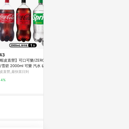
43
$1,979
$1,199
蝦皮直營】可口可樂/ZERO零
【愛之味】健康油切分解茶-4箱
【蝦皮直營】Re
/雪碧 2000ml 可樂 汽水 碳酸
組590ml(24入/箱)
飲料 250mlx
料 大瓶裝
葡萄/白桃/零卡 
皮直營_最快當日到
東森購物 ETMall
蝦皮直營_最快
4%
0.5%
4%