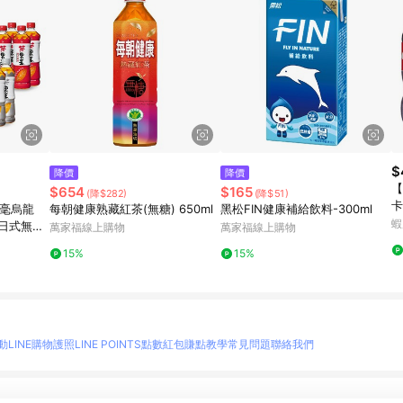
$
降價
降價
【
$654
$165
(降$282)
(降$51)
卡
白毫烏龍
每朝健康熟藏紅茶(無糖) 650ml
黑松FIN健康補給飲料-300ml
飲
蝦
/日式無糖
萬家福線上購物
萬家福線上購物
lx4入/組
15%
15%
動
LINE購物護照
LINE POINTS點數紅包
賺點教學
常見問題
聯絡我們