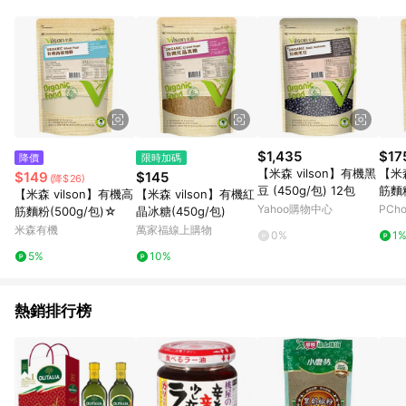
部分指定商品 - 下載軟體、奶粉/副食品、電腦軟體、InComm儲
值點數、點數/禮物卡 [2025/2/16起適用] - 票券全品項
[2026/6/2起適用] 《5》回饋點數的計算將會排除【訂單活動折
扣 (含折價券折扣)】、【P幣扣抵】、【現金積點扣抵】及【訂單
運費】等金額。 《6》符合LINE POINTS回饋資格之訂單將於商
家訂單頁面標示「LINE回饋」，若無此標示則 不符合回饋LINE
POINTS點數資格亦不得使用點數紅包 。 《7》LINE購物設有
「單一商品最高回饋點數」機制 (特殊活動時開放「回饋無上
限」)，以同一訂單中同一商品不論件數計算，並依訂單成立時間
$1,435
$17
降價
限時加碼
當下LINE購物所設定的回饋機制為準。 《8》LINE購物為購物資
【米森 vilson】有機黑
【米森
$149
$145
(降$26)
訊整合性平台，商品資料更新會有時間差，如顯示之商品規格、
豆 (450g/包) 12包
筋麵粉
【米森 vilson】有機高
【米森 vilson】有機紅
顏色、價位、贈品與PChome 24h購物銷售網頁不符，以銷售網
Yahoo購物中心
PCh
筋麵粉(500g/包)☆
晶冰糖(450g/包)
頁標示為準！
米森有機
萬家福線上購物
0%
1
5%
10%
熱銷排行榜