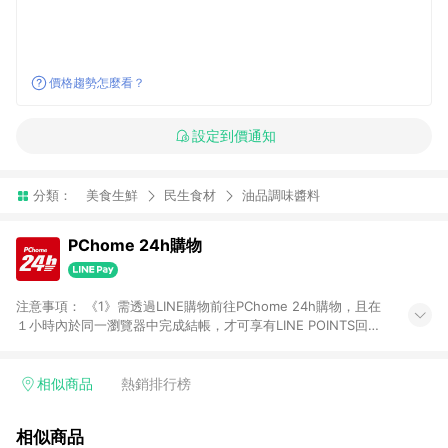
價格趨勢怎麼看？
設定到價通知
分類：
美食生鮮
民生食材
油品調味醬料
PChome 24h購物
注意事項： 《1》需透過LINE購物前往PChome 24h購物，且在
１小時內於同一瀏覽器中完成結帳，才可享有LINE POINTS回饋
資格。 《2》LINE購物點數回饋僅限「PChome 24h購物」商品
(特殊類型商品、企業採購除外)，日本代購、旅遊、票券等商品不
在點數回饋範圍內。 《3》如取消訂單、退貨、購物中登出
相似商品
熱銷排行榜
PChome 24h購物帳號，將無法獲得點數回饋。 《4》如購買以
下類別商品，將無法獲得點數回饋： - 0-1歲奶粉、手機門號商
相似商品
品、票券、訂閱方案、PChome儲值商品、企業專區/企業採購、