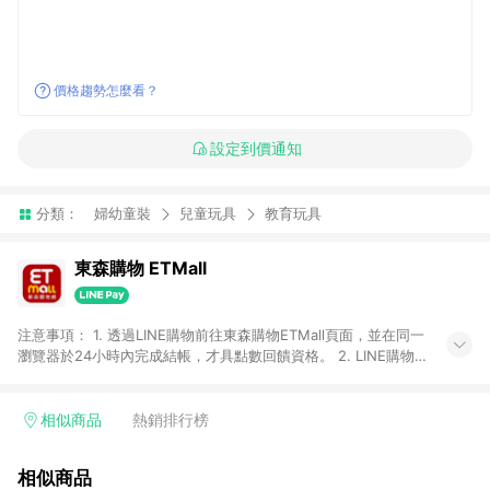
價格趨勢怎麼看？
設定到價通知
分類：
婦幼童裝
兒童玩具
教育玩具
東森購物 ETMall
注意事項： 1. 透過LINE購物前往東森購物ETMall頁面，並在同一
瀏覽器於24小時內完成結帳，才具點數回饋資格。 2. LINE購物
點數回饋僅限「東森購物ETMall」商品，購買不具返點類別的商
品，以及使用網連通會員、企業福委會員等身份結帳成立之訂
單，皆不在點數回饋範圍內。 3. 如購買以下類別商品，將無法獲
相似商品
熱銷排行榜
得點數回饋：旅遊/住宿券、餐票券、手錶、精品、珠寶、
APPLE、愛買、虛擬點數卡、悠遊卡、一卡通、icash愛金卡、環
相似商品
球嚴選、商城、專案商品、「草莓網」全館商品。 4. 如取消訂