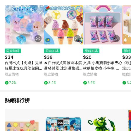
單、退貨、退款或購物中登出東森購物ETMall，將無法獲得點數
回饋。 5. 點數回饋會扣除所有折扣優惠後之最終發票金額計算，
實際回饋請依LINE購物通知為主。 6. 訂單如有使用東森購物
ETMall站內之折扣優惠(包含但不限於東森幣、樂透金、東森現金
券等)，不具點數回饋資格。詳細請依東森購物ETMall之結帳頁面
顯示為準。 7. LINE購物設有「單一商品最高回饋點數」機制(特
殊活動時開放「回饋無上限」)，以同一訂單中同一商品不論件數
計算，並依訂單成立時間當下LINE購物所設定的回饋機制為準。
8. LINE購物為購物資訊整合性平台，商品資料更新會有時間差，
限時加碼
限時加碼
限時加碼
限時
如顯示之商品規格、顏色、價位、贈品與東森購物ETMall銷售網
$34
$39
$20
$33
頁不符，以銷售網頁標示為準。 9. 若有贈點爭議，請務必於訂單
台灣出貨【免運】兒童
🔥在台現貨速發🚀冰淇
文具 小馬寶莉形象夾心
《現
日期+180天以內至LINE購物客服洽詢；若超過180天(含)以上進
解壓冰塊玩具幼兒園創
淋發射器 冰淇淋飛碟
軟糖橡皮擦 小學生 盲
澡玩
行申訴，恕無法贈點回饋。 10. 部分點數紅包僅限指定商品使
意活動禮品減壓果凍發
冰淇淋竹蜻蜓 冰淇淋造
盒 可切橡皮擦 YZ330
泡機
蝦皮購物
蝦皮購物
蝦皮購物
蝦皮
用，或不適用於無回饋商品。各點數紅包之適用商品與使用條件
泄禮物神器
型 多種口味 戶外玩具
059
洗澡
請依點數紅包頁面規則為準。
7.2%
3.2%
5.2%
3.
飛天玩具
神器
熱銷排行榜