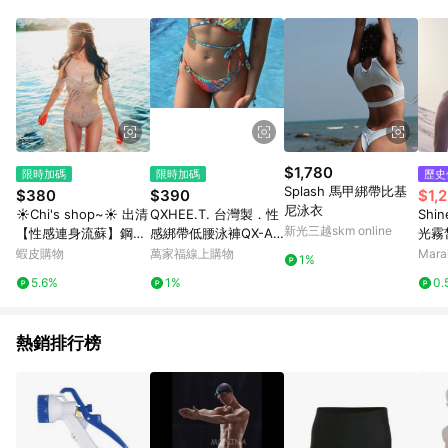
單、退貨、退款或購物中登出東森購物ETMall，將無法獲得點數
回饋。 5. 點數回饋會扣除所有折扣優惠後之最終發票金額計算，
實際回饋請依LINE購物通知為主。 6. 訂單如有使用東森購物
ETMall站內之折扣優惠(包含但不限於東森幣、樂透金、東森現金
券等)，不具點數回饋資格。詳細請依東森購物ETMall之結帳頁面
顯示為準。 7. LINE購物設有「單一商品最高回饋點數」機制(特
殊活動時開放「回饋無上限」)，以同一訂單中同一商品不論件數
計算，並依訂單成立時間當下LINE購物所設定的回饋機制為準。
8. LINE購物為購物資訊整合性平台，商品資料更新會有時間差，
$1,780
限時加碼
限時加碼
歷史
如顯示之商品規格、顏色、價位、贈品與東森購物ETMall銷售網
Splash 馬甲綁帶比基
$380
$390
$1,2
頁不符，以銷售網頁標示為準。 9. 若有贈點爭議，請務必於訂單
尼泳衣
☀Chi's shop~☀ 出清
QXHEE.T. 台灣製．性
Shin
日期+180天以內至LINE購物客服洽詢；若超過180天(含)以上進
新光三越skm online
【性感連身流蘇】鋼圈
感綁帶低腰泳褲QX-A0
光霧皙
行申訴，恕無法贈點回饋。 10. 部分點數紅包僅限指定商品使
UPUP 可加胸墊 顯瘦
6b 大紅花S
m
蝦皮購物
萬家福線上購物
Mar
用，或不適用於無回饋商品。各點數紅包之適用商品與使用條件
1%
修身比基尼 接急單
請依點數紅包頁面規則為準。
5.6%
1%
0.
熱銷排行榜