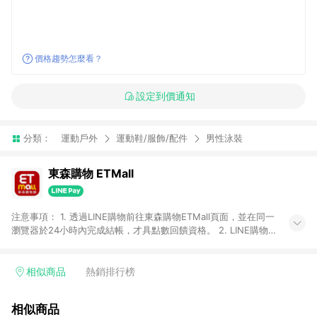
價格趨勢怎麼看？
設定到價通知
分類：
運動戶外
運動鞋/服飾/配件
男性泳裝
東森購物 ETMall
注意事項： 1. 透過LINE購物前往東森購物ETMall頁面，並在同一
瀏覽器於24小時內完成結帳，才具點數回饋資格。 2. LINE購物
點數回饋僅限「東森購物ETMall」商品，購買不具返點類別的商
品，以及使用網連通會員、企業福委會員等身份結帳成立之訂
單，皆不在點數回饋範圍內。 3. 如購買以下類別商品，將無法獲
相似商品
熱銷排行榜
得點數回饋：旅遊/住宿券、餐票券、手錶、精品、珠寶、
APPLE、愛買、虛擬點數卡、悠遊卡、一卡通、icash愛金卡、環
相似商品
球嚴選、商城、專案商品、「草莓網」全館商品。 4. 如取消訂