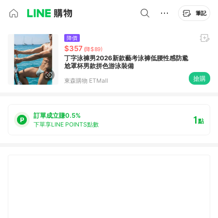
筆記
降價
$357
(降$89)
丁字泳褲男2026新款藝考泳褲低腰性感防尷
尬罩杯男款拼色游泳裝備
搶購
東森購物 ETMall
訂單成立賺0.5%
1
點
下單享LINE POINTS點數