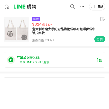
筆記
降價
$324
(降$80)
意大利米蘭大學紀念品購物袋帆布包環保袋中
號拉鏈款
搶購
東森購物 ETMall
訂單成立賺0.5%
1
點
下單享LINE POINTS點數