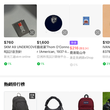
單、退貨、退款或購物中登出東森購物ETMall，將無法獲得點數
回饋。 5. 點數回饋會扣除所有折扣優惠後之最終發票金額計算，
實際回饋請依LINE購物通知為主。 6. 訂單如有使用東森購物
ETMall站內之折扣優惠(包含但不限於東森幣、樂透金、東森現金
券等)，不具點數回饋資格。詳細請依東森購物ETMall之結帳頁面
顯示為準。 7. LINE購物設有「單一商品最高回饋點數」機制(特
殊活動時開放「回饋無上限」)，以同一訂單中同一商品不論件數
計算，並依訂單成立時間當下LINE購物所設定的回饋機制為準。
8. LINE購物為購物資訊整合性平台，商品資料更新會有時間差，
$760
$1,600
$10
降價
如顯示之商品規格、顏色、價位、贈品與東森購物ETMall銷售網
SKM A9 UNDERCOVE
藝術家Thom O'Conno
IVA
$216
(降$24)
頁不符，以銷售網頁標示為準。 9. 若有贈點爭議，請務必於訂單
R設計款別針
r (American, 1937-livi
837
鹿港龍山寺
日期+180天以內至LINE購物客服洽詢；若超過180天(含)以上進
ng) - 簽名版畫
新光三越skm online
亞洲跨境設計購物平台
頤坊
康是美網購eShop
行申訴，恕無法贈點回饋。 10. 部分點數紅包僅限指定商品使
Pinkoi
用，或不適用於無回饋商品。各點數紅包之適用商品與使用條件
1%
1%
3
0%
請依點數紅包頁面規則為準。
熱銷排行榜