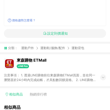
價格趨勢怎麼看？
設定到價通知
分類：
運動戶外
運動鞋/服飾/配件
運動背包
東森購物 ETMall
注意事項： 1. 透過LINE購物前往東森購物ETMall頁面，並在同一
瀏覽器於24小時內完成結帳，才具點數回饋資格。 2. LINE購物
點數回饋僅限「東森購物ETMall」商品，購買不具返點類別的商
品，以及使用網連通會員、企業福委會員等身份結帳成立之訂
單，皆不在點數回饋範圍內。 3. 如購買以下類別商品，將無法獲
相似商品
熱銷排行榜
得點數回饋：旅遊/住宿券、餐票券、手錶、精品、珠寶、
APPLE、愛買、虛擬點數卡、悠遊卡、一卡通、icash愛金卡、環
相似商品
球嚴選、商城、專案商品、「草莓網」全館商品。 4. 如取消訂