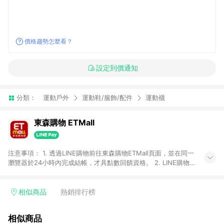
價格趨勢怎麼看？
設定到價通知
分類：
運動戶外
運動鞋/服飾/配件
運動襪
東森購物 ETMall
注意事項： 1. 透過LINE購物前往東森購物ETMall頁面，並在同一
瀏覽器於24小時內完成結帳，才具點數回饋資格。 2. LINE購物
點數回饋僅限「東森購物ETMall」商品，購買不具返點類別的商
品，以及使用網連通會員、企業福委會員等身份結帳成立之訂
單，皆不在點數回饋範圍內。 3. 如購買以下類別商品，將無法獲
相似商品
熱銷排行榜
得點數回饋：旅遊/住宿券、餐票券、手錶、精品、珠寶、
APPLE、愛買、虛擬點數卡、悠遊卡、一卡通、icash愛金卡、環
相似商品
球嚴選、商城、專案商品、「草莓網」全館商品。 4. 如取消訂