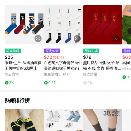
單、退貨、退款或購物中登出東森購物ETMall，將無法獲得點數
回饋。 5. 點數回饋會扣除所有折扣優惠後之最終發票金額計算，
實際回饋請依LINE購物通知為主。 6. 訂單如有使用東森購物
ETMall站內之折扣優惠(包含但不限於東森幣、樂透金、東森現金
券等)，不具點數回饋資格。詳細請依東森購物ETMall之結帳頁面
顯示為準。 7. LINE購物設有「單一商品最高回饋點數」機制(特
殊活動時開放「回饋無上限」)，以同一訂單中同一商品不論件數
計算，並依訂單成立時間當下LINE購物所設定的回饋機制為準。
8. LINE購物為購物資訊整合性平台，商品資料更新會有時間差，
限時加碼
歷史低價
限時加碼
降價
如顯示之商品規格、顏色、價位、贈品與東森購物ETMall銷售網
$25
$72
$79
$63
(降$10)
頁不符，以銷售網頁標示為準。 9. 若有贈點爭議，請務必於訂單
限時七折~法國油畵襪
白色英文字母情侶襪中
無用良品 招財襪子 納
高爾
日期+180天以內至LINE購物客服洽詢；若超過180天(含)以上進
子男中筒INS潮男士個
長筒運動襪子男女ins
福 有錢 文青 長襪 創意
citi
行申訴，恕無法贈點回饋。 10. 部分點數紅包僅限指定商品使
性街頭潮牌長襪高幫長
港風街頭潮簡約棉襪子
襪子 交換禮物 打麻將
蝦皮購物
東森購物 ETMall
蝦皮購物
用，或不適用於無回饋商品。各點數紅包之適用商品與使用條件
0.
筒襪男 FURY
必備 交換禮物 生日禮
請依點數紅包頁面規則為準。
2%
0.5%
0%
物 開運招財 質感襪子
熱銷排行榜