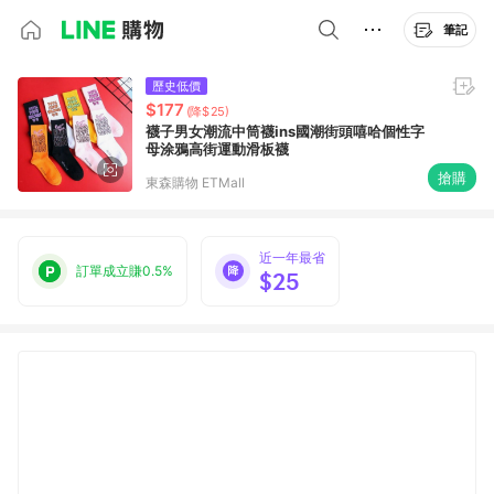
筆記
歷史低價
$177
(降$25)
襪子男女潮流中筒襪ins國潮街頭嘻哈個性字
母涂鴉高街運動滑板襪
搶購
東森購物 ETMall
近一年最省
訂單成立賺0.5%
$25