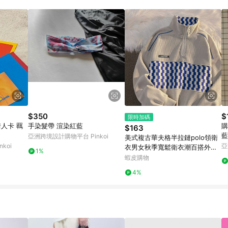
訂單成立時間當下LINE購物所設定的回饋機制為準。 8. LINE購物為購物資
，如顯示之商品規格、顏色、價位、贈品與東森購物ETMall銷售網頁不符，以
，請務必於訂單日期+180天以內至LINE購物客服洽詢；若超過180天(含)以上
部分點數紅包僅限指定商品使用，或不適用於無回饋商品。各點數紅包之適用商品與
$350
$
限時加碼
 情人卡 羈
手染髮帶 渲染紅藍
購
$163
藍
亞洲跨境設計購物平台 Pinkoi
美式複古華夫格半拉鏈polo領衛
koi
亞
衣男女秋季寬鬆衛衣潮百搭外套
1%
秋冬外套休閒運動上衣
蝦皮購物
4%