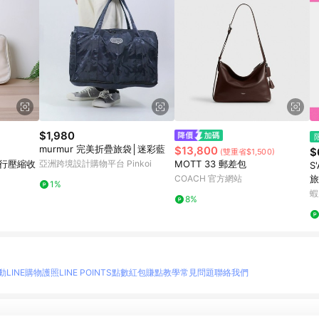
$1,980
murmur 完美折疊旅袋│迷彩藍
$13,800
$
(雙重省$1,500)
G旅行壓縮收
亞洲跨境設計購物平台 Pinkoi
MOTT 33 郵差包
S
COACH 官方網站
旅
1%
蝦
8%
動
LINE購物護照
LINE POINTS點數紅包
賺點教學
常見問題
聯絡我們