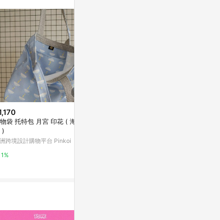
訊整合性平台，商
銷售網頁標示為
進行申訴，恕無法
使用條件請依點數
1,170
$500
限時加碼
物袋 托特包 月宮 印花 ( 海水
154_貼吉_圈套counting
$15
 )
亞洲跨境設計購物平台 Pinkoi
❤️臺灣出貨❤
洲跨境設計購物平台 Pinkoi
定夾袖子太長
1%
防滑隱形磁吸
蝦皮購物
1%
6%