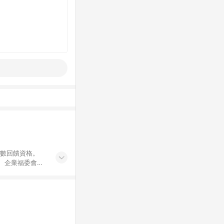
點數回饋資格。
員、企業福委會員
遊/住宿券、餐票
商城、專案商品、
。 5. 點數回
物ETMall站
Mall之結帳頁
以同一訂單中同一