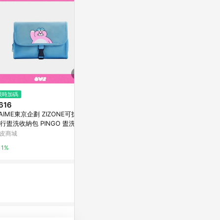
$2,996
限時加碼
Kipling拉桿旅行袋-JAYLA(多款
$119
616
(雙重省$
任選)FW24L1
旅遊收納袋 
'AIME東京企劃 ZIZONE可拆式
Kipling-蝦皮官方旗艦店
收納袋 旅行
行盥洗收納包 PINGO 盥洗包
收納袋 旅遊
防水收納包 洗漱包 折疊盥洗包
蝦皮購物
皮商城
2%
納袋 旅行髒衣
5.2%
1%