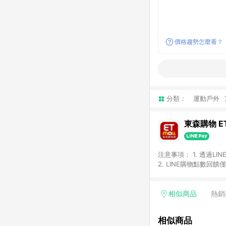
價格趨勢怎麼看？
分類：
運動戶外
東森購物 ET
注意事項： 1. 透過L
2. LINE購物點數
等身份結帳成立之訂單，
券、手錶、精品、珠寶、
「草莓網」全館商品。 
相似商品
熱銷
饋會扣除所有折扣優惠後
內之折扣優惠(包含但不
相似商品
面顯示為準。 7. L