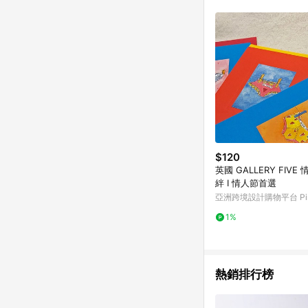
商品不論件數計算，並依
品資料更新會有時間差
準。 9. 若有贈點爭議
贈點回饋。 10. 
紅包頁面規則為準。
$120
英國 GALLERY FIVE
絆 I 情人節首選
亞洲跨境設計購物平台 Pin
1%
熱銷排行榜