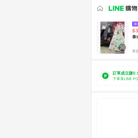
降
$
泰
東森
訂單成立賺0.
下單享LINE P