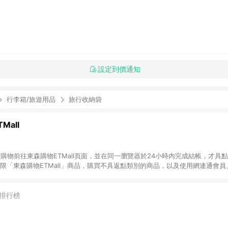
設定到價通知
行李箱/旅遊用品
旅行收納袋
Mall
INE購物前往東森購物ETMall頁面，並在同一瀏覽器於24小時內完成結帳，才具
回饋僅限「東森購物ETMall」商品，購買不具返點類別的商品，以及使用網連通會
皆不在點數回饋範圍內。 3. 如購買以下類別商品，將無法獲得點數回饋：旅
APPLE、愛買、虛擬點數卡、悠遊卡、一卡通、icash愛金卡、環球嚴選、
4. 如取消訂單、退貨、退款或購物中登出東森購物ETMall，將無法獲得點數回饋
排行榜
之最終發票金額計算，實際回饋請依LINE購物通知為主。 6. 訂單如有使用東森購
限於東森幣、樂透金、東森現金券等)，不具點數回饋資格。詳細請依東森購物ET
INE購物設有「單一商品最高回饋點數」機制(特殊活動時開放「回饋無上限」)，