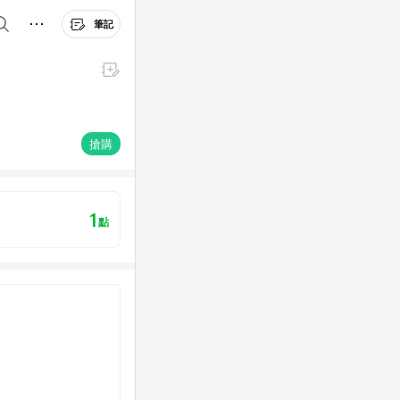
筆記
搶購
1
點