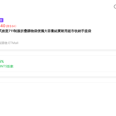
價
340
(降$84)
式創意711制服折疊購物袋便攜大容量結實耐用超市收納手提袋
購物 ETMall
5%
OINTS點數