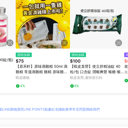
限時加碼
限時加碼
0錠/瓶)
$75
$100
$
【原禾軒】原味滴雞精 50ml 滴
【蝦皮直營】使立舒精油錠 40
老
雞精 常溫滴雞精 雞精 原味雞精
粒/包 口含錠 潤喉爽聲 喉糖 喉錠
萬
常溫雞精 原禾軒滴雞精
義大利
蝦皮購物
蝦皮直營_最快當日到
4%
6%
動
LINE購物護照
LINE POINTS點數紅包
賺點教學
常見問題
聯絡我們