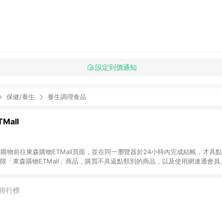
設定到價通知
保健/養生
養生調理食品
Mall
INE購物前往東森購物ETMall頁面，並在同一瀏覽器於24小時內完成結帳，才具
回饋僅限「東森購物ETMall」商品，購買不具返點類別的商品，以及使用網連通會
皆不在點數回饋範圍內。 3. 如購買以下類別商品，將無法獲得點數回饋：旅
APPLE、愛買、虛擬點數卡、悠遊卡、一卡通、icash愛金卡、環球嚴選、
4. 如取消訂單、退貨、退款或購物中登出東森購物ETMall，將無法獲得點數回饋
排行榜
之最終發票金額計算，實際回饋請依LINE購物通知為主。 6. 訂單如有使用東森購
限於東森幣、樂透金、東森現金券等)，不具點數回饋資格。詳細請依東森購物ET
INE購物設有「單一商品最高回饋點數」機制(特殊活動時開放「回饋無上限」)，