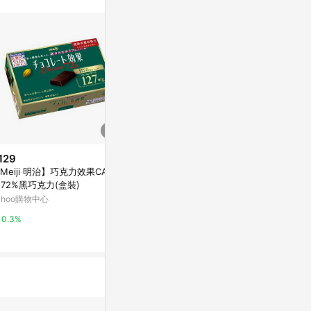
訊整合性平台，商
銷售網頁標示為
進行申訴，恕無法
使用條件請依點數
129
$680
$559
Meiji 明治】巧克力效果CACA
【活沛Enersupply】愛酵素/愛
【父親節特推】
 72%黑巧克力(盒裝)
膠原/愛動益菌多(30包/盒)(任選1
取(含葉黃素)
盒)
(15顆/瓶)
ahoo購物中心
東森購物 ETMall
神腦生活
0.3%
0.5%
1%