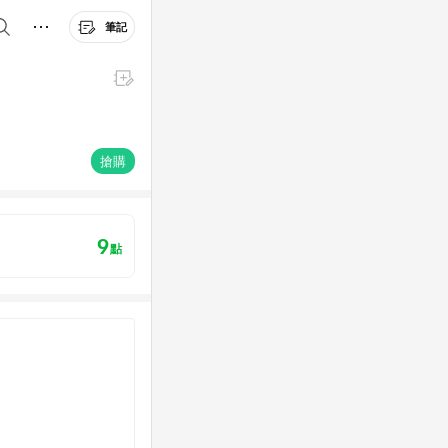
筆記
搶購
9
點