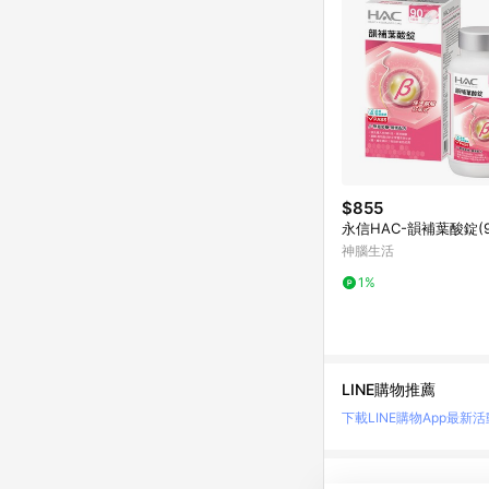
$855
永信HAC-韻補葉酸錠(9
神腦生活
1%
LINE購物推薦
下載LINE購物App
最新活