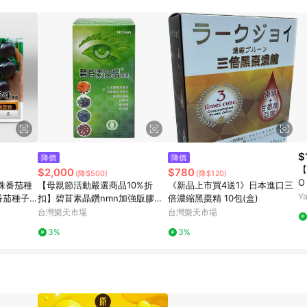
訂單成立時間當下LINE購物所設定的回饋機制為準。 8. LINE購物為購物資
，如顯示之商品規格、顏色、價位、贈品與東森購物ETMall銷售網頁不符，以
，請務必於訂單日期+180天以內至LINE購物客服洽詢；若超過180天(含)以上
部分點數紅包僅限指定商品使用，或不適用於無回饋商品。各點數紅包之適用商品與
$
降價
降價
【
$2,000
$780
(降$500)
(降$120)
O
珠番茄種
【母親節活動嚴選商品10%折
《新品上市買4送1》日本進口三
Y
番茄種子
扣】碧苜素晶鑽nmn加強版膠囊
倍濃縮黑棗精 10包(盒)
黑玫瑰小
60粒 美國進口 FDA認證 小葉子
台灣樂天市場
台灣樂天市場
種子/原
認證
3%
3%