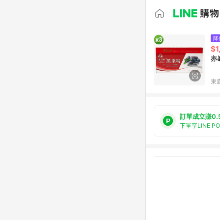
降
$1
亦峯
東森
訂單成立賺0.
下單享LINE P