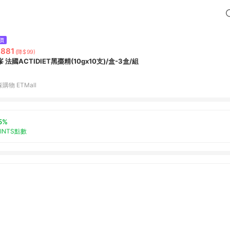
價
,881
(降$99)
 法國ACTIDIET黑棗精(10gx10支)/盒-3盒/組
購物 ETMall
5%
OINTS點數