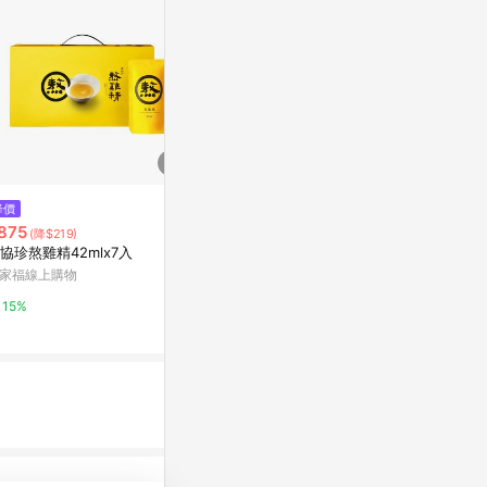
降價
歷史低價
降價
875
$5,580
$1,699
(降$219)
(降$2,214)
(降$1
協珍熬雞精42mlx7入
[箱購]桂格滴雞精52mlx9入x6
淨旦生技 護衛
盒/箱
盒) | 高活性
家福線上購物
萬家福線上購物
台灣樂天市場
15%
15%
3%