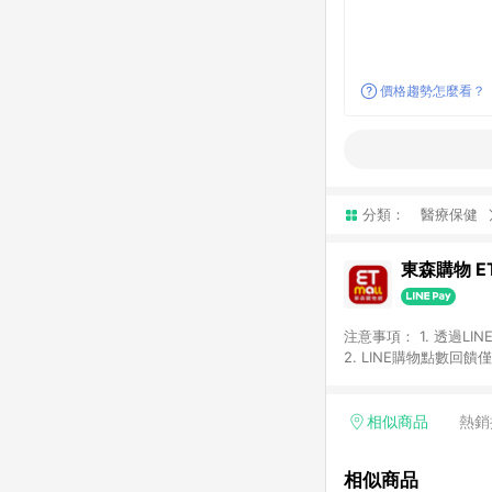
價格趨勢怎麼看？
分類：
醫療保健
東森購物 ET
注意事項： 1. 透過L
2. LINE購物點數
等身份結帳成立之訂單，
券、手錶、精品、珠寶、
「草莓網」全館商品。 
相似商品
熱銷
饋會扣除所有折扣優惠後
內之折扣優惠(包含但不
相似商品
面顯示為準。 7. L