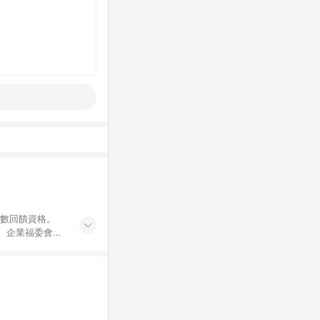
點數回饋資格。
員、企業福委會員
遊/住宿券、餐票
商城、專案商品、
。 5. 點數回
物ETMall站
Mall之結帳頁
以同一訂單中同一