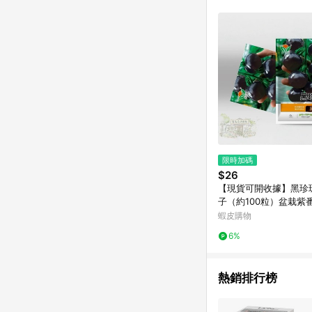
商品不論件數計算，並依
品資料更新會有時間差
準。 9. 若有贈點爭議
贈點回饋。 10. 
紅包頁面規則為準。
限時加碼
$26
【現貨可開收據】黑珍
子（約100粒）盆栽紫
水果番茄小聖女果種子
蝦皮購物
柿子 四季播種高產蔬菜
6%
裝
熱銷排行榜