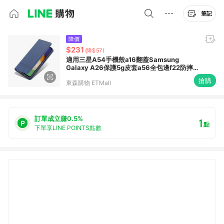
筆記
降價
$231
(降$57)
適用三星A54手機殼a16翻蓋Samsung
Galaxy A26保護5g皮套a56全包邊f22防摔
m62硅膠s25+男士a34磁吸a24蓋子a52
搶購
東森購物 ETMall
訂單成立賺0.5%
1
點
下單享LINE POINTS點數