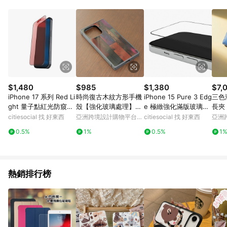
單、退貨、退款或購物中登出東森購物ETMall，將無法獲得點數
回饋。 5. 點數回饋會扣除所有折扣優惠後之最終發票金額計算，
實際回饋請依LINE購物通知為主。 6. 訂單如有使用東森購物
ETMall站內之折扣優惠(包含但不限於東森幣、樂透金、東森現金
券等)，不具點數回饋資格。詳細請依東森購物ETMall之結帳頁面
顯示為準。 7. LINE購物設有「單一商品最高回饋點數」機制(特
殊活動時開放「回饋無上限」)，以同一訂單中同一商品不論件數
計算，並依訂單成立時間當下LINE購物所設定的回饋機制為準。
8. LINE購物為購物資訊整合性平台，商品資料更新會有時間差，
$1,480
$985
$1,380
$7,
如顯示之商品規格、顏色、價位、贈品與東森購物ETMall銷售網
iPhone 17 系列 Red Li
時尚復古木紋方形手機
iPhone 15 Pure 3 Edg
三色漸
頁不符，以銷售網頁標示為準。 9. 若有贈點爭議，請務必於訂單
ght 量子點紅光防窺玻
殼【強化玻璃處理】支
e 極緻強化滿版玻璃保
長夾
日期+180天以內至LINE購物客服洽詢；若超過180天(含)以上進
璃保護貼 iPhone 17 Pr
援 iPhone16
護貼 iPhone 15 Plus /
citiesocial 找 好東西
亞洲跨境設計購物平台
citiesocial 找 好東西
亞洲
行申訴，恕無法贈點回饋。 10. 部分點數紅包僅限指定商品使
o/16 Pro
15 Pro Max
Pinkoi
Pinko
用，或不適用於無回饋商品。各點數紅包之適用商品與使用條件
0.5%
1%
0.5%
1
請依點數紅包頁面規則為準。
熱銷排行榜