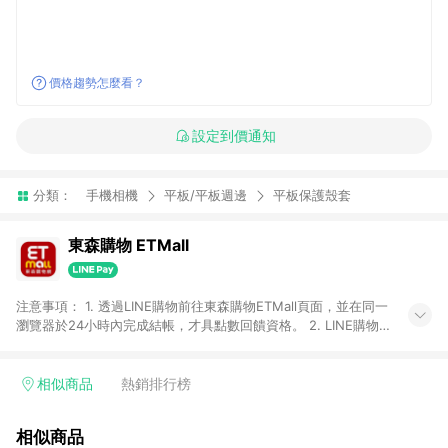
價格趨勢怎麼看？
設定到價通知
分類：
手機相機
平板/平板週邊
平板保護殼套
東森購物 ETMall
注意事項： 1. 透過LINE購物前往東森購物ETMall頁面，並在同一
瀏覽器於24小時內完成結帳，才具點數回饋資格。 2. LINE購物
點數回饋僅限「東森購物ETMall」商品，購買不具返點類別的商
品，以及使用網連通會員、企業福委會員等身份結帳成立之訂
單，皆不在點數回饋範圍內。 3. 如購買以下類別商品，將無法獲
相似商品
熱銷排行榜
得點數回饋：旅遊/住宿券、餐票券、手錶、精品、珠寶、
APPLE、愛買、虛擬點數卡、悠遊卡、一卡通、icash愛金卡、環
相似商品
球嚴選、商城、專案商品、「草莓網」全館商品。 4. 如取消訂