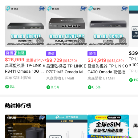
單、退貨、退款或購物中登出東森購物ETMall，將無法獲得點數
回饋。 5. 點數回饋會扣除所有折扣優惠後之最終發票金額計算，
實際回饋請依LINE購物通知為主。 6. 訂單如有使用東森購物
ETMall站內之折扣優惠(包含但不限於東森幣、樂透金、東森現金
券等)，不具點數回饋資格。詳細請依東森購物ETMall之結帳頁面
顯示為準。 7. LINE購物設有「單一商品最高回饋點數」機制(特
殊活動時開放「回饋無上限」)，以同一訂單中同一商品不論件數
計算，並依訂單成立時間當下LINE購物所設定的回饋機制為準。
8. LINE購物為購物資訊整合性平台，商品資料更新會有時間差，
$39
降價
降價
如顯示之商品規格、顏色、價位、贈品與東森購物ETMall銷售網
TP-L
$26,999
$9,729
$34,919
(雙重省$9,500)
(降$270)
(降$1,080)
頁不符，以銷售網頁標示為準。 9. 若有贈點爭議，請務必於訂單
a 1
昌運監視器 TP-LINK E
昌運監視器 TP-LINK E
昌運監視器 TP-LINK O
日期+180天以內至LINE購物客服洽詢；若超過180天(含)以上進
10G
R8411 Omada 10G VP
TP-
R707-M2 Omada Mul
C400 Omada 硬體控
行申訴，恕無法贈點回饋。 10. 部分點數紅包僅限指定商品使
mad
N 路由器
萬家福線上購物
ti-Gigabit VPN 路由器
制器
東森購物 ETMall
東森購物 ETMall
用，或不適用於無回饋商品。各點數紅包之適用商品與使用條件
1
請依點數紅包頁面規則為準。
6%
0.5%
0.5%
熱銷排行榜