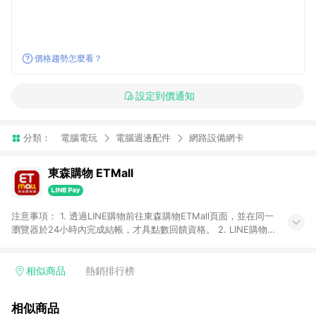
價格趨勢怎麼看？
設定到價通知
分類：
電腦電玩
電腦週邊配件
網路設備網卡
東森購物 ETMall
注意事項： 1. 透過LINE購物前往東森購物ETMall頁面，並在同一
瀏覽器於24小時內完成結帳，才具點數回饋資格。 2. LINE購物
點數回饋僅限「東森購物ETMall」商品，購買不具返點類別的商
品，以及使用網連通會員、企業福委會員等身份結帳成立之訂
單，皆不在點數回饋範圍內。 3. 如購買以下類別商品，將無法獲
相似商品
熱銷排行榜
得點數回饋：旅遊/住宿券、餐票券、手錶、精品、珠寶、
APPLE、愛買、虛擬點數卡、悠遊卡、一卡通、icash愛金卡、環
相似商品
球嚴選、商城、專案商品、「草莓網」全館商品。 4. 如取消訂