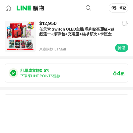
筆記
$12,950
任天堂 Switch OLED主機 瑪利歐亮麗紅+遊
戲選一+漆彈包+充電座+貓掌類比+卡匣盒
（送購物袋）
搶購
東森購物 ETMall
訂單成立賺0.5%
64
點
下單享LINE POINTS點數