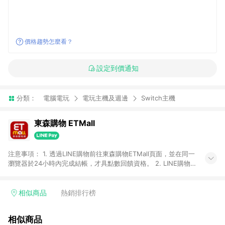
價格趨勢怎麼看？
設定到價通知
分類：
電腦電玩
電玩主機及週邊
Switch主機
東森購物 ETMall
注意事項： 1. 透過LINE購物前往東森購物ETMall頁面，並在同一
瀏覽器於24小時內完成結帳，才具點數回饋資格。 2. LINE購物
點數回饋僅限「東森購物ETMall」商品，購買不具返點類別的商
品，以及使用網連通會員、企業福委會員等身份結帳成立之訂
單，皆不在點數回饋範圍內。 3. 如購買以下類別商品，將無法獲
相似商品
熱銷排行榜
得點數回饋：旅遊/住宿券、餐票券、手錶、精品、珠寶、
APPLE、愛買、虛擬點數卡、悠遊卡、一卡通、icash愛金卡、環
相似商品
球嚴選、商城、專案商品、「草莓網」全館商品。 4. 如取消訂