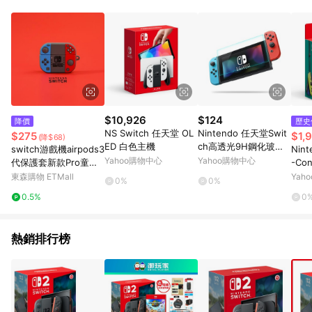
單、退貨、退款或購物中登出東森購物ETMall，將無法獲得點數
回饋。 5. 點數回饋會扣除所有折扣優惠後之最終發票金額計算，
實際回饋請依LINE購物通知為主。 6. 訂單如有使用東森購物
ETMall站內之折扣優惠(包含但不限於東森幣、樂透金、東森現金
券等)，不具點數回饋資格。詳細請依東森購物ETMall之結帳頁面
顯示為準。 7. LINE購物設有「單一商品最高回饋點數」機制(特
殊活動時開放「回饋無上限」)，以同一訂單中同一商品不論件數
計算，並依訂單成立時間當下LINE購物所設定的回饋機制為準。
8. LINE購物為購物資訊整合性平台，商品資料更新會有時間差，
$10,926
$124
降價
歷史
如顯示之商品規格、顏色、價位、贈品與東森購物ETMall銷售網
NS Switch 任天堂 OL
Nintendo 任天堂Swit
$275
$1,
(降$68)
頁不符，以銷售網頁標示為準。 9. 若有贈點爭議，請務必於訂單
ED 白色主機
ch高透光9H鋼化玻璃
switch游戲機airpods3
Nint
日期+180天以內至LINE購物客服洽詢；若超過180天(含)以上進
貼
Yahoo購物中心
Yahoo購物中心
代保護套新款Pro童年
-Co
行申訴，恕無法贈點回饋。 10. 部分點數紅包僅限指定商品使
創意蘋果無線耳機盒殼
東森購物 ETMall
Yah
用，或不適用於無回饋商品。各點數紅包之適用商品與使用條件
0%
0%
請依點數紅包頁面規則為準。
0.5%
0
熱銷排行榜