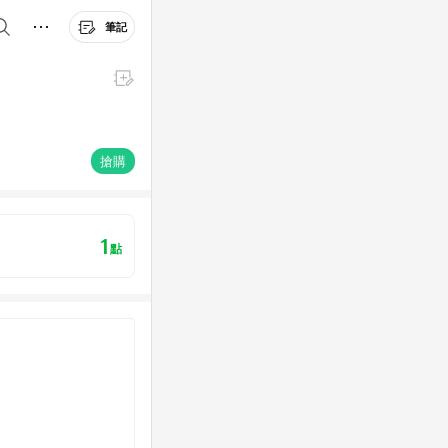
筆記
搶購
1
點