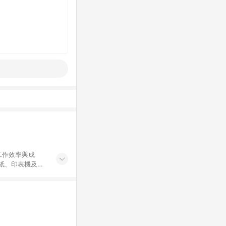
工作效率與成
印紙、印表機及耗
...等，皆以
於 24 小時內