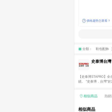
價格趨勢怎麼看？
分類：
鞋包配飾
史泰博台灣
【史泰博STAPRO
績。 "史泰博．台灣"
材、各式文具、事務機
最優惠價格及最專業的服務
結帳才享有回饋。 (2)
相似商品
熱銷
相似商品