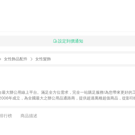
設定到價通知
女性飾品配件
女性髮飾
】全台最大辦公用線上平台。滿足全方位需求，完全一站購足服務!為您帶來更好的
於2006年成立，為全國最大之辦公用品通路商，提供超過萬種超值商品，從影
器、3C及電腦週邊、辦公傢俱、生活用、茶水間用品、名片及其他客製化商品服務
來滿足您的辦公需要。 注意事項： (1)需透過 LINE 購物前往並在同一瀏覽器
 訂單未滿免運門檻750元會收取80元運費。
排行榜
商品描述