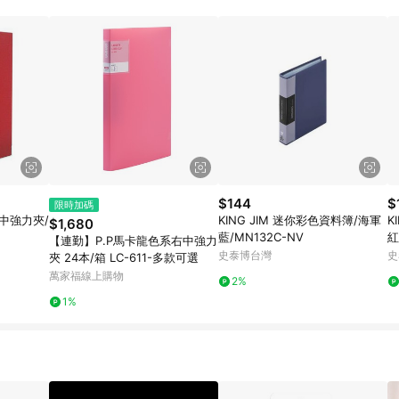
$144
$
限時加碼
右中強力夾/
KING JIM 迷你彩色資料簿/海軍
K
$1,680
藍/MN132C-NV
紅
【連勤】P.P馬卡龍色系右中強力
史泰博台灣
史
夾 24本/箱 LC-611-多款可選
萬家福線上購物
2%
1%