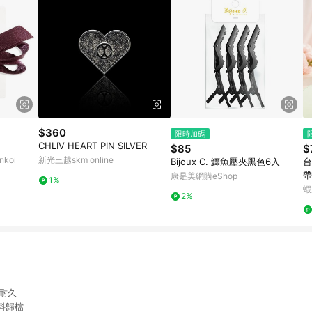
$360
限時加碼
CHLIV HEART PIN SILVER
$85
$
koi
新光三越skm online
Bijoux C. 鱷魚壓夾黑色6入
台
帶
康是美網購eShop
1%
日
蝦
2%
頭
耐久
料歸檔