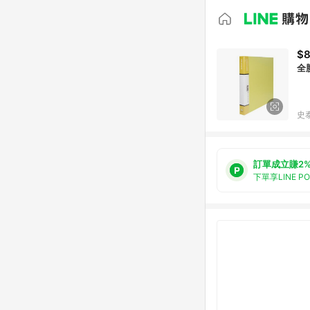
$
全
史
訂單成立賺2
下單享LINE P