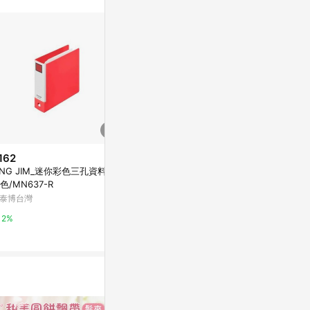
162
$160
降價
ING JIM_迷你彩色三孔資料夾/
【KING JIM】迷你彩色資料簿
$131
(降$39)
色/MN637-R
海軍藍
KING JIM-S
泰博台灣
亞洲跨境設計購物平台 Pinkoi
夾40頁
九乘九購物網
2%
1%
2%