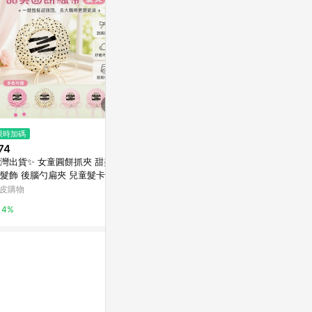
$1,319
$350
限時加碼
刺繡葉子髮箍白
雙拼髮帶 / 
74
亞洲跨境設計購物平台 Pinkoi
亞洲跨境設計購物
灣出貨✨ 女童圓餅抓夾 甜美飄
髮飾 後腦勺扁夾 兒童髮卡 夏
1%
1%
清爽髮具 氣質造型髮夾 小女孩
皮購物
飾
4%