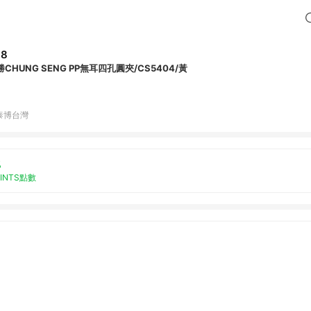
88
勝CHUNG SENG PP無耳四孔圓夾/CS5404/黃
泰博台灣
%
OINTS點數