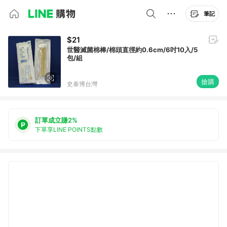
筆記
$21
世醫滅菌棉棒/棉頭直徑約0.6cm/6吋10入/5
包/組
搶購
史泰博台灣
訂單成立賺2%
下單享LINE POINTS點數