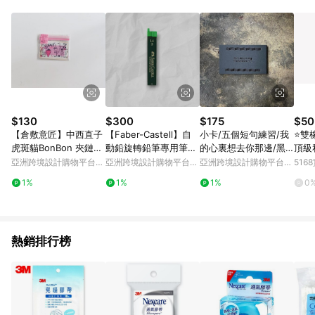
元會收取80元運費。
$130
$300
$175
$50
【倉敷意匠】中西直子
【Faber-Castell】自
小卡/五個短句練習/我
⭐️雙
虎斑貓BonBon 夾鏈袋
動鉛旋轉鉛筆專用筆芯
的心裏想去你那邊/黑
頂級
S : 99220-01
B 1.4mm-6支裝-3入
燙黑
平車
亞洲跨境設計購物平台
亞洲跨境設計購物平台
亞洲跨境設計購物平台
51
富路
Pinkoi
Pinkoi
Pinkoi
1%
1%
1%
0
熱銷排行榜