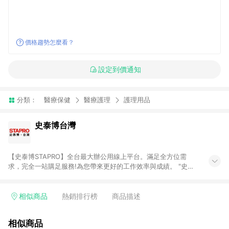
價格趨勢怎麼看？
設定到價通知
分類：
醫療保健
醫療護理
護理用品
史泰博台灣
【史泰博STAPRO】全台最大辦公用線上平台。滿足全方位需
求，完全一站購足服務!為您帶來更好的工作效率與成績。 "史泰
博．台灣"於2006年成立，為全國最大之辦公用品通路商，提供
超過萬種超值商品，從影印紙、印表機及耗材、各式文具、事務
機器、3C及電腦週邊、辦公傢俱、生活用、茶水間用品、名片及
相似商品
熱銷排行榜
商品描述
其他客製化商品服務...等，皆以最優惠價格及最專業的服務來滿
足您的辦公需要。 注意事項： (1)需透過 LINE 購物前往並在同一
相似商品
瀏覽器於 24 小時內結帳才享有回饋。 (2) 訂單未滿免運門檻750