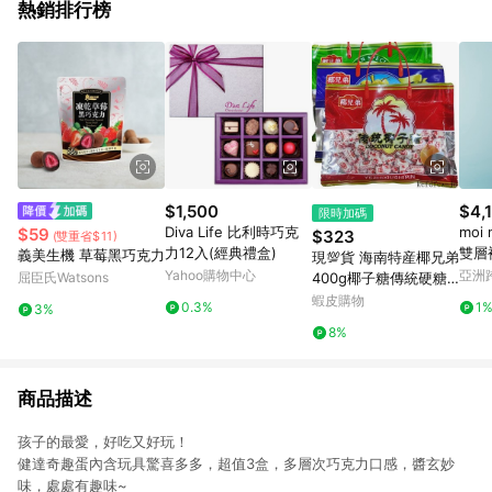
熱銷排行榜
$1,500
$4,
限時加碼
Diva Life 比利時巧克
moi
$59
$323
(雙重省$11)
力12入(經典禮盒)
雙層
義美生機 草莓黑巧克力
現💯貨 海南特産椰兄弟
Yahoo購物中心
亞洲
屈臣氏Watsons
400g椰子糖傳統硬糖
Pinko
糖果濃香婚慶喜糖年貨
蝦皮購物
0.3%
1
3%
零食 Y0QQ
8%
商品描述
孩子的最愛，好吃又好玩！
健達奇趣蛋內含玩具驚喜多多，超值3盒，多層次巧克力口感，醬玄妙
味，處處有趣味~