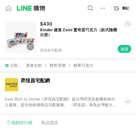
筆記
$430
Kinder 健達 Zaini 驚奇蛋巧克力（款式隨機
出貨）
搶購
昇恆昌宅配網
分類：
美食生鮮
餅乾零嘴
糖果巧克力
昇恆昌宅配網
Ever Rich to Home《昇恆昌宅配網》是台灣昇恆昌集團新推出
之服務，提供免稅價商品宅配服務。 《昇恆昌》身為台灣最大的
免稅店，仍然持續突破與創新，《昇恆昌宅配網》旨在為國人打
造輕鬆、便利的購物環境，提供數百個品牌、上千件商品，給消
費者最高品質的購物體驗。不限時間地點的限制，任何時候只要
熱銷排行榜
商品描述
在網路下單，您可以在家中等待免稅商品送上門，也可以到昇恆
昌內湖旗艦店取貨。