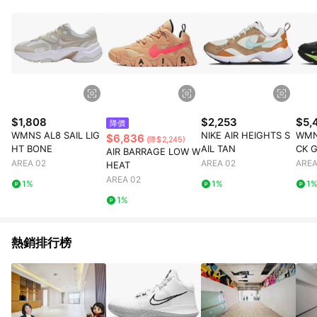
$1,808
$2,253
$5,
降價
WMNS AL8 SAIL LIG
NIKE AIR HEIGHTS S
WMN
$6,836
(降$2,245)
HT BONE
AIL TAN
CK 
AIR BARRAGE LOW W
AREA 02
AREA 02
AREA
HEAT
AREA 02
1%
1%
1
1%
熱銷排行榜