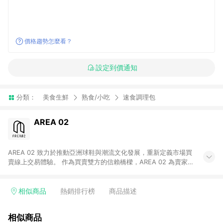
價格趨勢怎麼看？
設定到價通知
分類：
美食生鮮
熟食/小吃
速食調理包
AREA 02
AREA 02 致力於推動亞洲球鞋與潮流文化發展，重新定義市場買
賣線上交易體驗。 作為買賣雙方的信賴橋樑，AREA 02 為賣家提
供快速簡潔的商品上架流程，同時為買家打造安心無憂的購物環
境。 憑藉對「正品驗證」的堅持，AREA 02 已成為亞洲領先的球
鞋、街頭服飾與收藏品交易平台。 客服專線：+886-2-2706-
相似商品
熱銷排行榜
商品描述
9977 (#19) 客服信箱：cs@area02.com 服務時間：週一至週五
10:00 – 18:00
相似商品