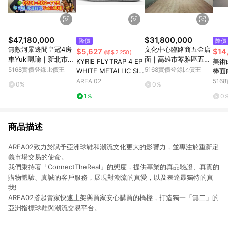
$47,180,000
$31,800,000
降價
降價
無敵河景邊間皇冠4房
文化中心臨路商五金店
$5,627
$14
(降$2,250)
車Yuki珮瑜｜新北市板
面｜高雄市苓雅區五福
KYRIE FLYTRAP 4 EP
美術
橋區中山路二段
一路
5168實價登錄比價王
5168實價登錄比價王
WHITE METALLIC SIL
棒面
VER
雄市
AREA 02
51
0%
0%
1%
0
商品描述
AREA02致力於賦予亞洲球鞋和潮流文化更大的影響力，並專注於重新定
義市場交易的使命。
我們秉持著「ConnectTheReal」的態度，提供專業的真品驗證、真實的
購物體驗、真誠的客戶服務，展現對潮流的真愛，以及表達最獨特的真
我!
AREA02搭起賣家快速上架與買家安心購買的橋樑，打造獨一「無二」的
亞洲指標球鞋與潮流交易平台。