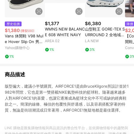
$1,377
$6,380
歷史低價
降價
WMNS NEW BALANC
山型鞋王 GORE-TEX S
$1,380
$2,
(降$500)
E 608 WHITE NAVY
URROUND 2 全地域機
Vans 休閒鞋 V98 Mul
【Co
能郊山鞋(男23061454
AREA 02
LA NEW
e Hover Slip On 男鞋
閒鞋_
0)
女鞋 黑 白 懶人鞋 674
TRA
Yahoo購物中心
Con
1%
3%
1440001
黑色
店
1%
3
官方
商品描述
版型偏大，建議小半號購買。AIRFORCE1是由BruceKilgore所設計並於1
982年問世，它也是第一雙搭載NIKE氣墊科技的籃球鞋。隨著越來越多
人對AIRFORCE1的喜愛，也讓它逐漸成為籃球文化中不可或缺的經典鞋
款之一。簡潔的線條、極佳的包覆性與舒適感，以及容易搭配穿著的特
質，無論是街頭潮流或日常著用，AIRFORCE1無疑地都是最佳選擇。
LINE 購物是匯集購物情報與商品資訊的整合性平台，並依購物情報中的趨勢與
風格做合作網路商家的延伸商品推薦，商品資料更新會有時間差，請務必點擊