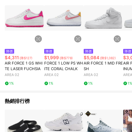
降價
降價
降價
降價
$4,311
$1,999
$5,084
$3,
(降$127)
(降$778)
(降$1,082)
AIR FORCE 1 GS WHI
FORCE 1 LOW PS WH
AIR FORCE 1 MID FRE
AIR 
TE LASER FUCHSIA
ITE CORAL CHALK
SH
INU
D
AREA 02
AREA 02
AREA 02
AREA
1%
1%
1%
1
熱銷排行榜