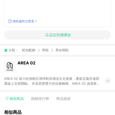
價格趨勢怎麼看？
設定到價通知
分類：
鞋包配飾
男鞋
男休閒鞋
AREA 02
AREA 02 致力於推動亞洲球鞋與潮流文化發展，重新定義市場買
賣線上交易體驗。 作為買賣雙方的信賴橋樑，AREA 02 為賣家提
供快速簡潔的商品上架流程，同時為買家打造安心無憂的購物環
境。 憑藉對「正品驗證」的堅持，AREA 02 已成為亞洲領先的球
鞋、街頭服飾與收藏品交易平台。 客服專線：+886-2-2706-
相似商品
熱銷排行榜
商品描述
9977 (#19) 客服信箱：cs@area02.com 服務時間：週一至週五
10:00 – 18:00
相似商品