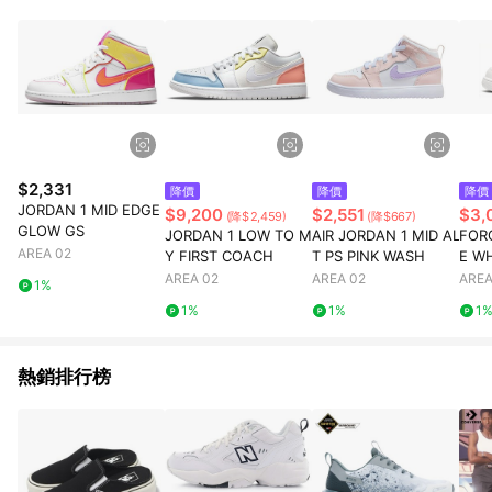
$2,331
降價
降價
降價
JORDAN 1 MID EDGE
$9,200
$2,551
$3,
(降$2,459)
(降$667)
GLOW GS
JORDAN 1 LOW TO M
AIR JORDAN 1 MID AL
FORC
AREA 02
Y FIRST COACH
T PS PINK WASH
E W
AREA 02
AREA 02
AREA
1%
1%
1%
1
熱銷排行榜