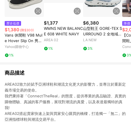
$1,377
$6,380
歷史低價
降價
WMNS NEW BALANC
山型鞋王 GORE-TEX S
$1,380
$2,
(降$300)
E 608 WHITE NAVY
URROUND 2 全地域機
Vans 休閒鞋 V98 Mul
【Co
能郊山鞋(男23061454
AREA 02
LA NEW
e Hover Slip On 男鞋
閒鞋_
0)
女鞋 黑 白 懶人鞋 674
TRA
Yahoo購物中心
Con
1%
3%
1440001
黑色
店
1%
3
官方
商品描述
AREA02致力於賦予亞洲球鞋和潮流文化更大的影響力，並專注於重新定
義市場交易的使命。
我們秉持著「ConnectTheReal」的態度，提供專業的真品驗證、真實的
購物體驗、真誠的客戶服務，展現對潮流的真愛，以及表達最獨特的真
我!
AREA02搭起賣家快速上架與買家安心購買的橋樑，打造獨一「無二」的
亞洲指標球鞋與潮流交易平台。