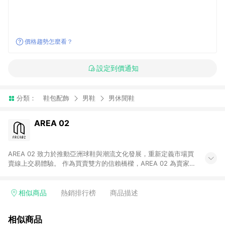
價格趨勢怎麼看？
設定到價通知
分類：
鞋包配飾
男鞋
男休閒鞋
AREA 02
AREA 02 致力於推動亞洲球鞋與潮流文化發展，重新定義市場買
賣線上交易體驗。 作為買賣雙方的信賴橋樑，AREA 02 為賣家提
供快速簡潔的商品上架流程，同時為買家打造安心無憂的購物環
境。 憑藉對「正品驗證」的堅持，AREA 02 已成為亞洲領先的球
鞋、街頭服飾與收藏品交易平台。 客服專線：+886-2-2706-
相似商品
熱銷排行榜
商品描述
9977 (#19) 客服信箱：cs@area02.com 服務時間：週一至週五
10:00 – 18:00
相似商品