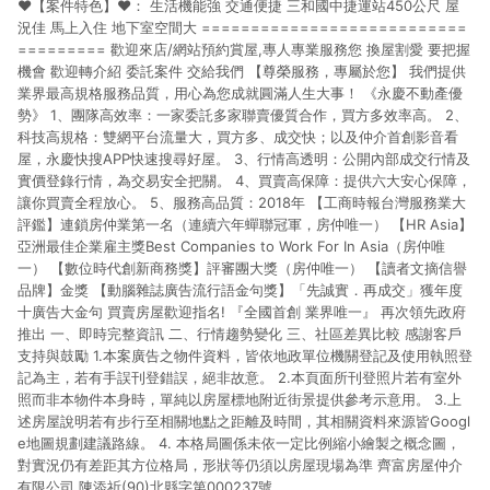
❤️【案件特色】❤️： 生活機能強 交通便捷 三和國中捷運站450公尺 屋
況佳 馬上入住 地下室空間大 ===========================
========= 歡迎來店/網站預約賞屋,專人專業服務您 換屋割愛 要把握
機會 歡迎轉介紹 委託案件 交給我們 【尊榮服務，專屬於您】 我們提供
業界最高規格服務品質，用心為您成就圓滿人生大事！ 《永慶不動產優
勢》 1、團隊高效率：一家委託多家聯賣優質合作，買方多效率高。 2、
科技高規格：雙網平台流量大，買方多、成交快；以及仲介首創影音看
屋，永慶快搜APP快速搜尋好屋。 3、行情高透明：公開內部成交行情及
實價登錄行情，為交易安全把關。 4、買賣高保障：提供六大安心保障，
讓你買賣全程放心。 5、服務高品質：2018年 【工商時報台灣服務業大
評鑑】連鎖房仲業第一名（連續六年蟬聯冠軍，房仲唯一） 【HR Asia】
亞洲最佳企業雇主獎Best Companies to Work For In Asia（房仲唯
一） 【數位時代創新商務獎】評審團大獎（房仲唯一） 【讀者文摘信譽
品牌】金獎 【動腦雜誌廣告流行語金句獎】「先誠實．再成交」獲年度
十廣告大金句 買賣房屋歡迎指名! 『全國首創 業界唯一』 再次領先政府
推出 一、即時完整資訊 二、行情趨勢變化 三、社區差異比較 感謝客戶
支持與鼓勵 1.本案廣告之物件資料，皆依地政單位機關登記及使用執照登
記為主，若有手誤刊登錯誤，絕非故意。 2.本頁面所刊登照片若有室外
照而非本物件本身時，單純以房屋標地附近街景提供參考示意用。 3.上
述房屋說明若有步行至相關地點之距離及時間，其相關資料來源皆Googl
e地圖規劃建議路線。 4. 本格局圖係未依一定比例縮小繪製之概念圖，
對實況仍有差距其方位格局，形狀等仍須以房屋現場為準 齊富房屋仲介
有限公司 陳添祈(90)北縣字第000237號