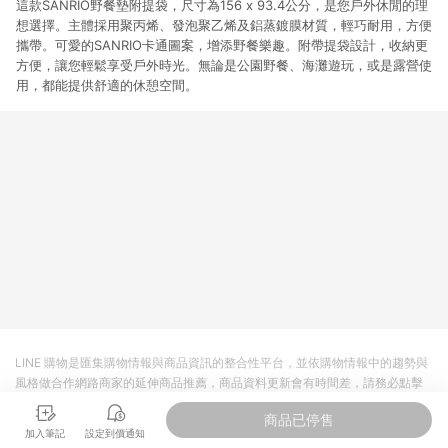
這款SANRIO野餐墊附提袋，尺寸為156 x 93.4公分，是您戶外休閒的理
想選擇。主體採用聚丙烯、發泡聚乙烯及鋁蒸鍍膜材質，輕巧耐用，方便
攜帶。可愛的SANRIO卡通圖案，增添野餐樂趣。附帶提袋設計，收納更
方便，讓您輕鬆享受戶外時光。無論是公園野餐、海灘遊玩，或是露營使
用，都能提供舒適的休憩空間。
LINE 購物是匯集購物情報與商品資訊的整合性平台，並依購物情報中的趨勢與
風格做合作網路商家的延伸商品推薦，商品資料更新會有時間差，請務必點擊
商品至各合作網路商家，確認現售價與購物條件，一切資訊以合作廠商網頁為
商品已停售
準。
加入筆記
設定到價通知