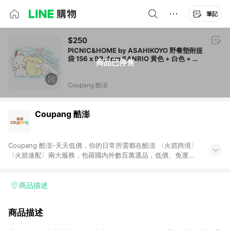
筆記
$250
PICNIC&HOME by ASAHIKOYO 野餐墊附提
袋 156 x 93.4cm SANRIO 黃色 + 白色 + 藍
商品已停售
色
Coupang 酷澎
Coupang 酷澎
Coupang 酷澎-天天低價，你的日常所需都在酷澎 〈火箭跨境〉
〈火箭速配〉兩大服務，包羅國內外數百萬選品，低價、免運，
隔日出貨直送到府。挑戰市場最低價，再享免運優惠，食品、保
健、美妝、母嬰、服飾等，快來選購。 WOW！會員 無條件免運
加入WOW會員告別湊免運，火箭速配、火箭跨境優質選品不限金
商品描述
額快速配送，想買就能買。
商品描述