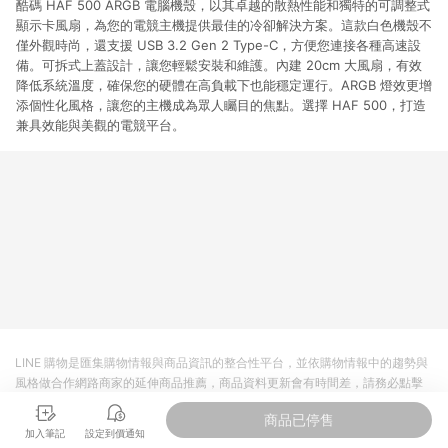
酷碼 HAF 500 ARGB 電腦機殼，以其卓越的散熱性能和獨特的可調整式
顯示卡風扇，為您的電競主機提供最佳的冷卻解決方案。這款白色機殼不
僅外觀時尚，還支援 USB 3.2 Gen 2 Type-C，方便您連接各種高速設
備。可拆式上蓋設計，讓您輕鬆安裝和維護。內建 20cm 大風扇，有效
降低系統溫度，確保您的硬體在高負載下也能穩定運行。ARGB 燈效更增
添個性化風格，讓您的主機成為眾人矚目的焦點。選擇 HAF 500，打造
兼具效能與美觀的電競平台。
LINE 購物是匯集購物情報與商品資訊的整合性平台，並依購物情報中的趨勢與
風格做合作網路商家的延伸商品推薦，商品資料更新會有時間差，請務必點擊
商品至各合作網路商家，確認現售價與購物條件，一切資訊以合作廠商網頁為
商品已停售
準。
加入筆記
設定到價通知