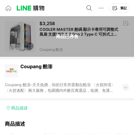
筆記
$3,258
COOLER MASTER 酷碼 顯示卡專用可調整式
風扇 支援USB 3.2 Gen 2 Type C 可拆式上蓋
商品已停售
20cm White 白色 HAF 500 ARGB 1個
Coupang 酷澎
Coupang 酷澎
Coupang 酷澎-天天低價，你的日常所需都在酷澎 〈火箭跨境〉
〈火箭速配〉兩大服務，包羅國內外數百萬選品，低價、免運，
隔日出貨直送到府。挑戰市場最低價，再享免運優惠，食品、保
健、美妝、母嬰、服飾等，快來選購。 WOW！會員 無條件免運
加入WOW會員告別湊免運，火箭速配、火箭跨境優質選品不限金
商品描述
額快速配送，想買就能買。
商品描述