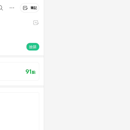
筆記
搶購
91
點