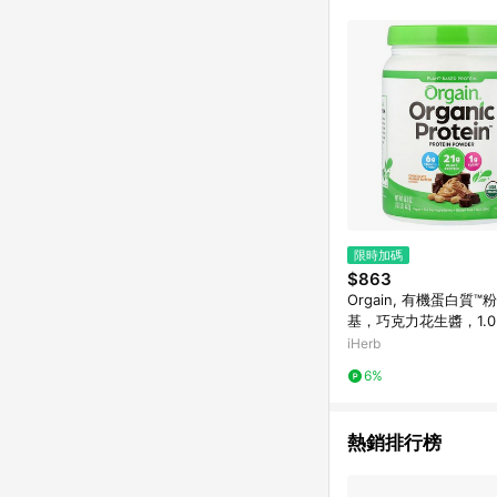
跳轉，在您完成一筆訂單
帳。
限時加碼
$863
Orgain, 有機蛋白質
基，巧克力花生醬，1.0
2 克）
iHerb
6%
熱銷排行榜