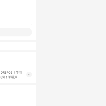
Q3 1.使用
物頁面下單購買。
有iHerb字樣
代碼 （會獲得獎
4.符合贈點資格
發送。 6.國際
差異。 8. 如
LINE購物完成