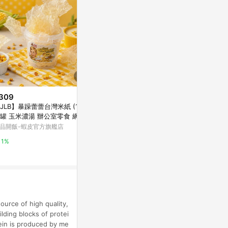
309
$278
歷史低價
JLB】暴躁蕾蕾台灣米紙 (100
喜田拾參碗有機
$180
(降$10)
/罐 玉米濃湯 辦公室零食 網紅
萬家福線上購
關農鮮糙米
食)
品開飯-蝦皮官方旗艦店
PChome 24h購物
15%
1%
1%
urce of high quality,
lding blocks of protei
tein is produced by me