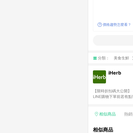
價格趨勢怎麼看？
分類：
美食生鮮
iHerb
【限時折扣碼大公開】 - 新客獨
LINE購物下單前若有
2.訂單若使用非LINE
或由英文單字所組成，如i
勵金） 、英文數字亂數組合
相似商品
熱銷
者，將於出貨後3個工作
商家之商品金額及回饋點
相似商品
需確認訂單回饋資格，僅