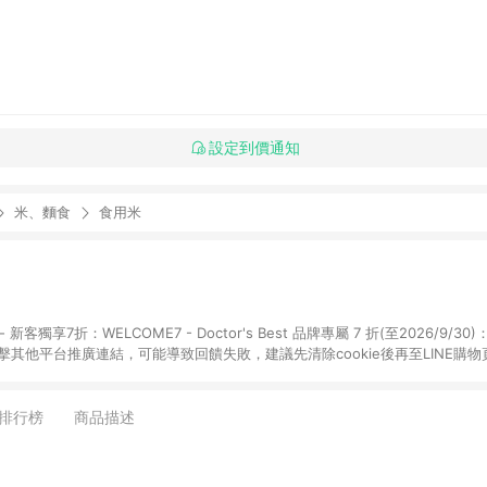
設定到價通知
米、麵食
食用米
享7折：WELCOME7 - Doctor's Best 品牌專屬 7 折(至2026/9/30)：DRB7
點擊其他平台推廣連結，可能導致回饋失敗，建議先清除cookie後再至LINE購
購物頁面上提供的折扣碼，則不符合LINE POINTS 回饋資格（官方折扣碼定義：帶
Herb1212、IMMUNE20等 ; 非iHerb官方折扣碼定義：個人推廣碼或獎勵
，如abc567、xyz987等。） 3. iHerb App下單不符合點數回饋資格。 
排行榜
商品描述
日陸續發送交易訊息通知。 5.點數將於廠商出貨後，隔天起算85天後陸續確認
數依據將以商品未稅價格為準。 7.國際商家之商品金額可能受匯率影響而有微幅
提供訂購後60天內的訂單查詢。 9.多筆訂單連續下單 : 每一筆訂單皆需獨立從