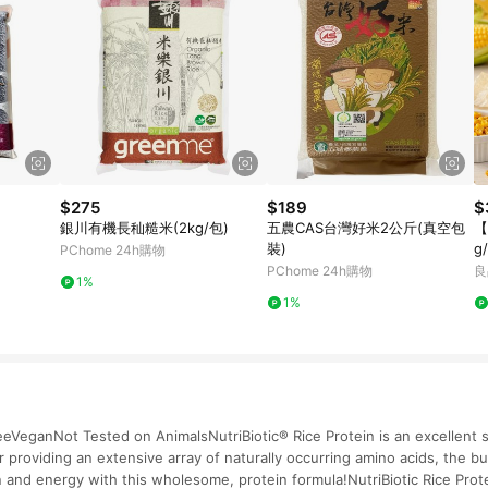
$275
$189
$
銀川有機長秈糙米(2kg/包)
五農CAS台灣好米2公斤(真空包
【
裝)
g
PChome 24h購物
零
PChome 24h購物
良
1%
1%
eganNot Tested on AnimalsNutriBiotic® Rice Protein is an excellent so
providing an extensive array of naturally occurring amino acids, the bui
n and energy with this wholesome, protein formula!NutriBiotic Rice Pro