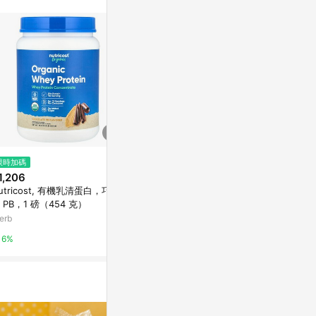
再完成下單及結
限時加碼
限時加碼
限時加碼
1,206
$1,475
$3,449
utricost, 有機乳清蛋白，巧克
Sunwarrior, 經典蛋白質，香草
Nutricos
 PB，1 磅（454 克）
味，1.65 磅（750 克）
奶昔味，5 磅
erb
iHerb
iHerb
6%
6%
6%