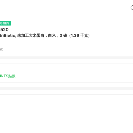
時加碼
,520
triBiotic, 未加工大米蛋白，白米，3 磅（1.36 千克）
rb
%
OINTS點數