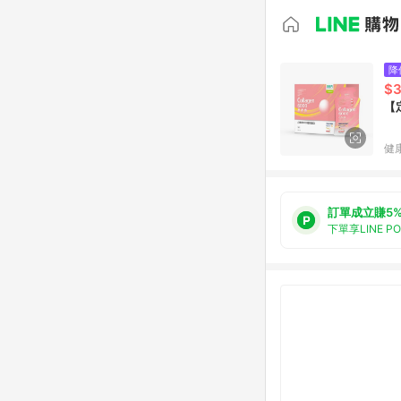
降
$3
【
健
訂單成立賺5
下單享LINE P