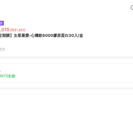
價
,015
(降$1,865)
定期購】女星最愛-心機飲6000膠原蛋白30入/盒
康力
%
OINTS點數