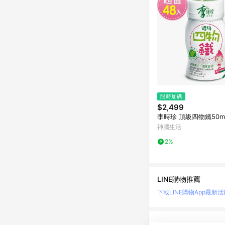
限時加碼
$2,499
李時珍 頂級四物鐵50ml
神腦生活
2%
LINE購物推薦
下載LINE購物App
最新活