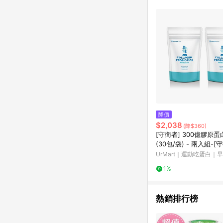
降價
$2,038
(降$360)
[守衛者] 300億膠原
(30包/袋) - 兩入組-[守
0億膠原蛋白益生菌 (30包
UrMart｜運動吃蛋白｜
兩入組
1%
熱銷排行榜