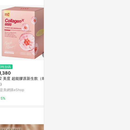
限時加碼
降價
降價
1,380
$2,280
$3,015
(降$1,860)
(降$1
2 美度 超能膠原新生飲（8入/
【m2美度】超能膠原新生飲 三
【定期購】女
）
盒組(8入/盒.孫藝珍代言-膠原蛋
0膠原蛋白30
白)
是美網購eShop
iQueen愛女人購物網
健康力
5%
6%
5%