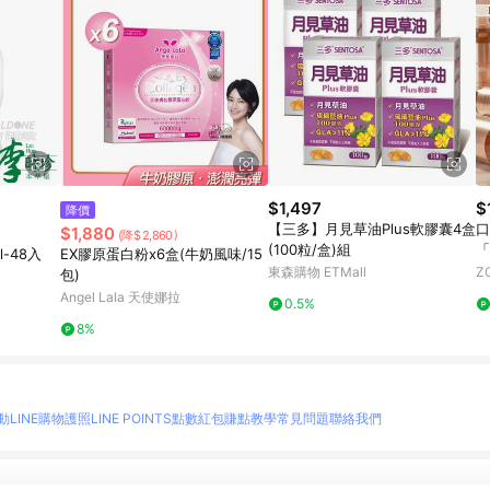
$1,497
$
降價
【三多】月見草油Plus軟膠囊4盒
口
$1,880
(降$2,860)
(100粒/盒)組
「
-48入
EX膠原蛋白粉x6盒(牛奶風味/15
東森購物 ETMall
Z
包)
Angel Lala 天使娜拉
0.5%
8%
動
LINE購物護照
LINE POINTS點數紅包
賺點教學
常見問題
聯絡我們