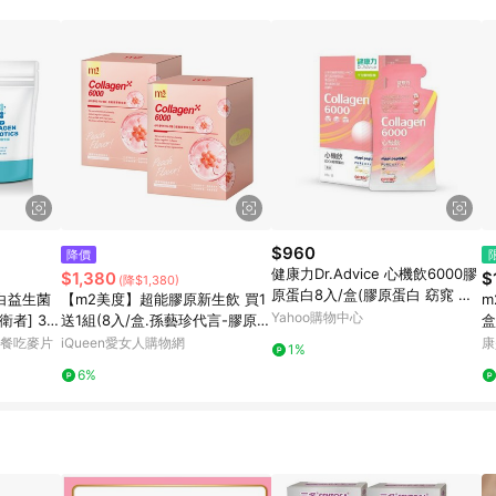
$960
降價
健康力Dr.Advice 心機飲6000膠
$1,380
$
(降$1,380)
原蛋白8入/盒(膠原蛋白 窈窕 酵
蛋白益生菌
【m2美度】超能膠原新生飲 買1
m
素 殼胱甘肽)
Yahoo購物中心
衛者] 30
送1組(8入/盒.孫藝珍代言-膠原蛋
盒
/袋) -
白)
早餐吃麥片
iQueen愛女人購物網
康
1%
6%