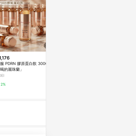
1,176
$2,550
限時加碼
服 PDRN 膠原蛋白飲 3000mg
(3盒組) 丹淨生活 療肺草飲 20ml
$480
喝的麗珠蘭」
X10入/盒
【FJ豐傑生醫
OEI
東森購物 ETMall
白 15包/盒
屈臣氏Watson
2%
0.5%
3%