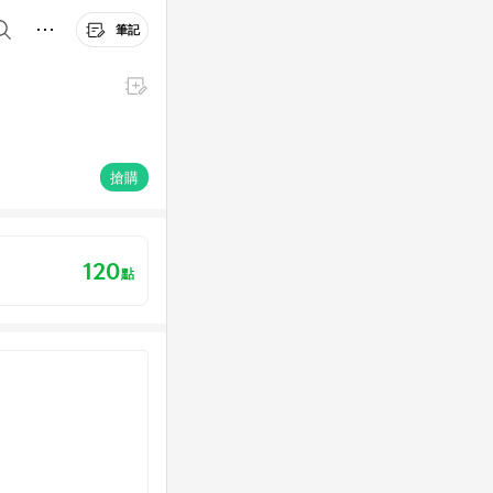
筆記
搶購
120
點