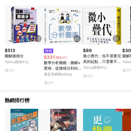
知。亦可於LINE購物網站或APP中的「我的訂單」頁面查詢，請
依LINE購物網站訂單成立通知為準。​​ (5)LINE購物設有「單一商
品最高回饋點數」機制 (部分時段開放「回饋無上限」)，以同一
訂單中同一商品不論件數計算，請依訂單成立當下LINE購物的回
饋機制為準。
$513
$89
$30
降價
圖解微積分
微小疊代：你不需要完
圖解
$331
(降$47)
美的起點，只需要不斷
Yahoo購物中心
Yah
數學分析圖鑑：圖解x
進化[二手書_近全新]
Yahoo購物中心
實例，從微積分到向量
0%
0
分析，一本搞定！
康是美網購eShop
0%
0%
熱銷排行榜