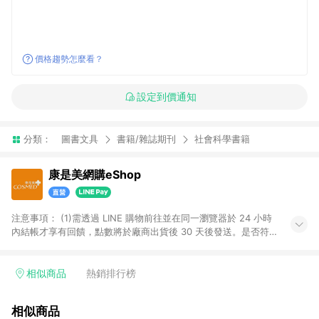
價格趨勢怎麼看？
設定到價通知
分類：
圖書文具
書籍/雜誌期刊
社會科學書籍
康是美網購eShop
注意事項：​ (1)需透過 LINE 購物前往並在同一瀏覽器於 24 小時
內結帳才享有回饋，點數將於廠商出貨後 30 天後發送。​是否符
合回饋資格，依LINE購物系統紀錄為準。 (2)若使用康是美網購
APP下單，將無法獲得點數回饋。​ (3)以下品類商品均無回饋：​ -
黃金鑽飾/精品相關/3C數位(含周邊)/家電視聽/運動戶外/母嬰用
相似商品
熱銷排行榜
品​ -統一時代百貨/夢時代部分商品​ -博客來商品及其他指定商品​
(4)符合LINE POINTS回饋資格之訂單及各商品之「LINE回
相似商品
饋%」，將於訂單成立後由「LINE購物通知」之官方帳號訊息通