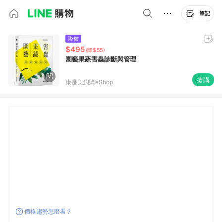
筆記
降價
$495
(降$55)
園藝果蔬害蟲診斷與管理
搶購
康是美網購eShop
價格趨勢怎麼看？