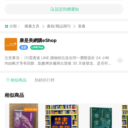
設定到價通知
分類：
圖書文具
書籍/雜誌期刊
童書
康是美網購eShop
注意事項：​ (1)需透過 LINE 購物前往並在同一瀏覽器於 24 小時
內結帳才享有回饋，點數將於廠商出貨後 30 天後發送。​是否符
合回饋資格，依LINE購物系統紀錄為準。 (2)若使用康是美網購
APP下單，將無法獲得點數回饋。​ (3)以下品類商品均無回饋：​ -
黃金鑽飾/精品相關/3C數位(含周邊)/家電視聽/運動戶外/母嬰用
相似商品
熱銷排行榜
品​ -統一時代百貨/夢時代部分商品​ -博客來商品及其他指定商品​
(4)符合LINE POINTS回饋資格之訂單及各商品之「LINE回
相似商品
饋%」，將於訂單成立後由「LINE購物通知」之官方帳號訊息通
知。亦可於LINE購物網站或APP中的「我的訂單」頁面查詢，請
依LINE購物網站訂單成立通知為準。​​ (5)LINE購物設有「單一商
品最高回饋點數」機制 (部分時段開放「回饋無上限」)，以同一
訂單中同一商品不論件數計算，請依訂單成立當下LINE購物的回
饋機制為準。