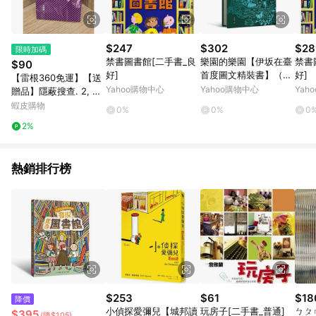
$247
$302
$28
限時加碼
禁書圖書館[二手書_良
樂園的樂園【伊坂在臺
禁書
$90
好]
首度圖文精裝書】（作
好]
【雷根360免運】【送
家出道25年，攜手自然
Yahoo購物中心
Yahoo購物中心
Yah
贈品】隱蔽搜查. 2, 果
系畫家井出靜[二手書_
斷 #七成新【B-B121
蝦皮購物
0%
0%
0
近全新]
4】
2%
熱銷排行榜
$253
$61
$18
降價
小偵探愛彌兒【城邦讀
玩房子[二手書_普通]
ㄅㄆ
$395
(降$105)