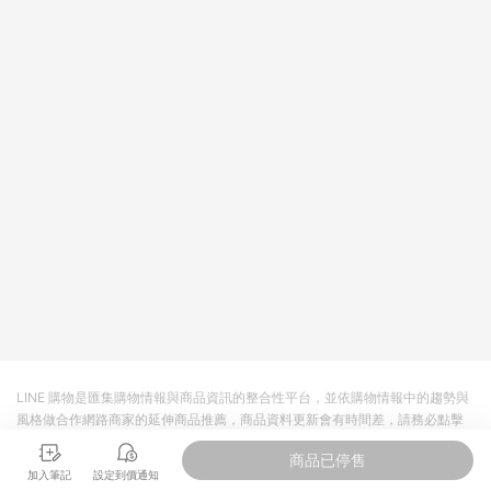
依LINE購物網站訂單成立通知為準。​​ (5)LINE購物設有「單一商
品最高回饋點數」機制 (部分時段開放「回饋無上限」)，以同一
訂單中同一商品不論件數計算，請依訂單成立當下LINE購物的回
饋機制為準。
LINE 購物是匯集購物情報與商品資訊的整合性平台，並依購物情報中的趨勢與
風格做合作網路商家的延伸商品推薦，商品資料更新會有時間差，請務必點擊
商品至各合作網路商家，確認現售價與購物條件，一切資訊以合作廠商網頁為
商品已停售
準。
加入筆記
設定到價通知