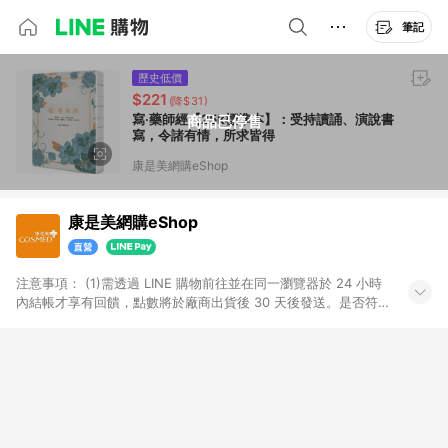
筆記
歷史低價
$221
(降$31)
寫‧藥師經【25k標準本】：受持讀誦、演說書
商品已停售
寫，令諸有情，所求皆得
康是美網購eShop
康是美網購eShop
注意事項：​ (1)需透過 LINE 購物前往並在同一瀏覽器於 24 小時
內結帳才享有回饋，點數將於廠商出貨後 30 天後發送。​是否符
合回饋資格，依LINE購物系統紀錄為準。 (2)若使用康是美網購
APP下單，將無法獲得點數回饋。​ (3)以下品類商品均無回饋：​ -
黃金鑽飾/精品相關/3C數位(含周邊)/家電視聽/運動戶外/母嬰用
品​ -統一時代百貨/夢時代部分商品​ -博客來商品及其他指定商品​
(4)符合LINE POINTS回饋資格之訂單及各商品之「LINE回
饋%」，將於訂單成立後由「LINE購物通知」之官方帳號訊息通
知。亦可於LINE購物網站或APP中的「我的訂單」頁面查詢，請