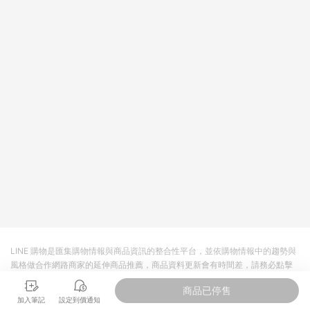
依LINE購物網站訂單成立通知為準。​​ (5)LINE購物設有「單一商
品最高回饋點數」機制 (部分時段開放「回饋無上限」)，以同一
訂單中同一商品不論件數計算，請依訂單成立當下LINE購物的回
饋機制為準。
LINE 購物是匯集購物情報與商品資訊的整合性平台，並依購物情報中的趨勢與
風格做合作網路商家的延伸商品推薦，商品資料更新會有時間差，請務必點擊
商品至各合作網路商家，確認現售價與購物條件，一切資訊以合作廠商網頁為
商品已停售
準。
加入筆記
設定到價通知