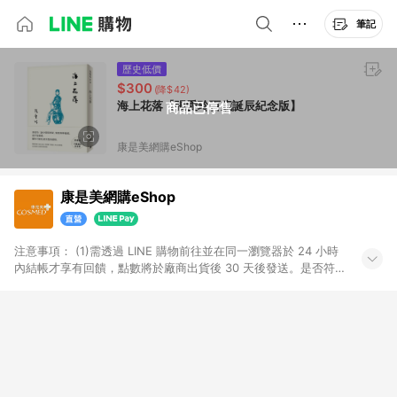
筆記
歷史低價
$300
(降$42)
海上花落【張愛玲百歲誕辰紀念版】
商品已停售
康是美網購eShop
康是美網購eShop
注意事項：​ (1)需透過 LINE 購物前往並在同一瀏覽器於 24 小時
內結帳才享有回饋，點數將於廠商出貨後 30 天後發送。​是否符
合回饋資格，依LINE購物系統紀錄為準。 (2)若使用康是美網購
APP下單，將無法獲得點數回饋。​ (3)以下品類商品均無回饋：​ -
黃金鑽飾/精品相關/3C數位(含周邊)/家電視聽/運動戶外/母嬰用
品​ -統一時代百貨/夢時代部分商品​ -博客來商品及其他指定商品​
(4)符合LINE POINTS回饋資格之訂單及各商品之「LINE回
饋%」，將於訂單成立後由「LINE購物通知」之官方帳號訊息通
知。亦可於LINE購物網站或APP中的「我的訂單」頁面查詢，請