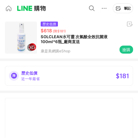
筆記
歷史低價
$618
(降$181)
SOLCLEAN水可靈 次氯酸全效抗菌液
100ml*6瓶_廠商直送
搶購
康是美網購eShop
歷史低價
$181
近一年最省