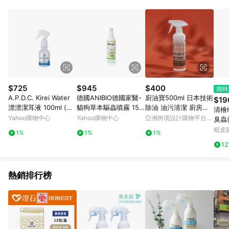
知。亦可於LINE購物網站或APP中的「我的訂單」頁面查詢，請
依LINE購物網站訂單成立通知為準。​​ (5)LINE購物設有「單一商
品最高回饋點數」機制 (部分時段開放「回饋無上限」)，以同一
訂單中同一商品不論件數計算，請依訂單成立當下LINE購物的回
饋機制為準。
$725
$945
$400
限時
A.P.D.C. Kirei Water
德國ANIBIO德國家醫-
廚油寶500ml 日本技術
$19
漂漂潔耳液 100ml (貓
貓狗草本驅蟲噴霧 150
除油 油污清潔 廚房清
清檜H
狗適用)
ML 台灣公司貨
潔劑 熊本潔淨劑
Yahoo購物中心
Yahoo購物中心
亞洲跨境設計購物平台
臭蟲(
Pinkoi
旅行
蝦皮
1%
1%
1%
吉妮
1
熱銷排行榜