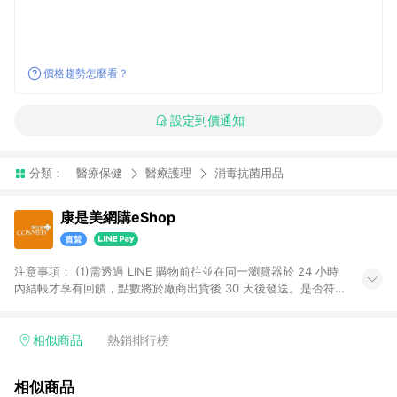
價格趨勢怎麼看？
設定到價通知
分類：
醫療保健
醫療護理
消毒抗菌用品
康是美網購eShop
注意事項：​ (1)需透過 LINE 購物前往並在同一瀏覽器於 24 小時
內結帳才享有回饋，點數將於廠商出貨後 30 天後發送。​是否符
合回饋資格，依LINE購物系統紀錄為準。 (2)若使用康是美網購
APP下單，將無法獲得點數回饋。​ (3)以下品類商品均無回饋：​ -
黃金鑽飾/精品相關/3C數位(含周邊)/家電視聽/運動戶外/母嬰用
相似商品
熱銷排行榜
品​ -統一時代百貨/夢時代部分商品​ -博客來商品及其他指定商品​
(4)符合LINE POINTS回饋資格之訂單及各商品之「LINE回
相似商品
饋%」，將於訂單成立後由「LINE購物通知」之官方帳號訊息通